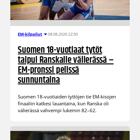
08.08.2026 22:50
EM-kilpailut
Suomen 18-vuotiaat tytöt
taipui Ranskalle välierässä –
EM-pronssi pelissä
sunnuntaina
Suomen 18-vuotiaiden tyttöjen tie EM-kisojen
finaaliin katkesi lauantaina, kun Ranska oli
välierässä vahvempi lukemin 82–62.