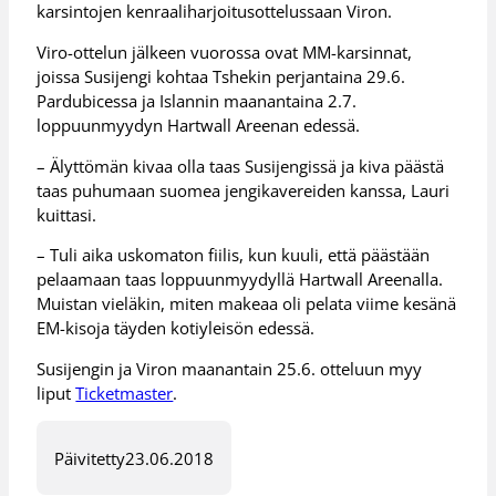
karsintojen kenraaliharjoitusottelussaan Viron.
Viro-ottelun jälkeen vuorossa ovat MM-karsinnat,
joissa Susijengi kohtaa Tshekin perjantaina 29.6.
Pardubicessa ja Islannin maanantaina 2.7.
loppuunmyydyn Hartwall Areenan edessä.
– Älyttömän kivaa olla taas Susijengissä ja kiva päästä
taas puhumaan suomea jengikavereiden kanssa, Lauri
kuittasi.
– Tuli aika uskomaton fiilis, kun kuuli, että päästään
pelaamaan taas loppuunmyydyllä Hartwall Areenalla.
Muistan vieläkin, miten makeaa oli pelata viime kesänä
EM-kisoja täyden kotiyleisön edessä.
Susijengin ja Viron maanantain 25.6. otteluun myy
liput
Ticketmaster
.
Päivitetty
23.06.2018