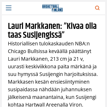
Siirry
sisältöön
Lauri Markkanen: ”Kivaa olla
taas Susijengissä”
Historiallisen tulokaskauden NBA:n
Chicago Bullsissa keväällä päättänyt
Lauri Markkanen, 213 cm ja 21 v,
uurasti keskiviikkona paita märkänä ja
suu hymyssä Susijengin harjoituksissa.
Markkasen kesän ensiesiintyminen
susipaidassa nähdään juhannuksen
jälkeisenä maanantaina, kun Susijengi
kohtaa Hartwall Areenalla Viron.