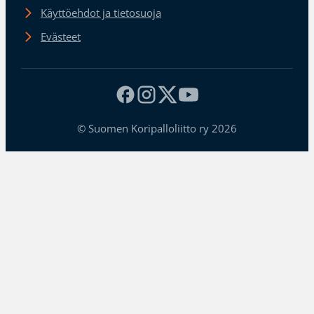
Käyttöehdot ja tietosuoja
Evästeet
© Suomen Koripalloliitto ry 2026