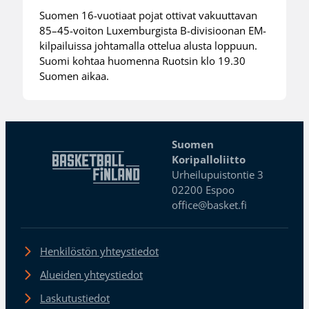
Suomen 16-vuotiaat pojat ottivat vakuuttavan
85–45-voiton Luxemburgista B-divisioonan EM-
kilpailuissa johtamalla ottelua alusta loppuun.
Suomi kohtaa huomenna Ruotsin klo 19.30
Suomen aikaa.
Suomen
Koripalloliitto
Urheilupuistontie 3
02200 Espoo
office@basket.fi
Henkilöstön yhteystiedot
Alueiden yhteystiedot
Laskutustiedot