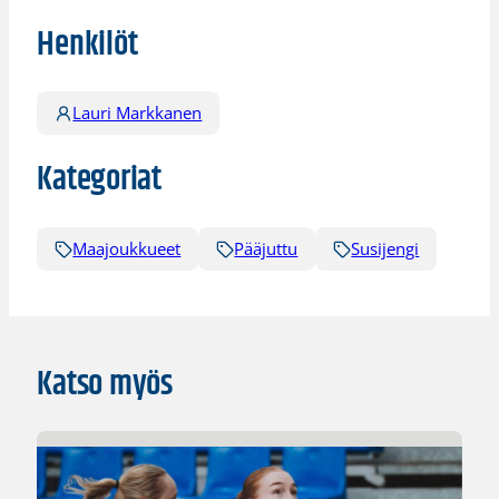
Henkilöt
Lauri Markkanen
Kategoriat
Maajoukkueet
Pääjuttu
Susijengi
Katso myös