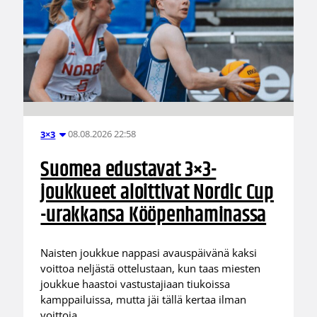
08.08.2026 22:58
3×3
Suomea edustavat 3×3-
joukkueet aloittivat Nordic Cup
-urakkansa Kööpenhaminassa
Naisten joukkue nappasi avauspäivänä kaksi
voittoa neljästä ottelustaan, kun taas miesten
joukkue haastoi vastustajiaan tiukoissa
kamppailuissa, mutta jäi tällä kertaa ilman
voittoja.