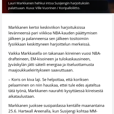
Lauri Markkanen hehkui intoa Susijengin harjoituksiin
palattuaan. Kuva: Ville Vuorinen / Koripalloliitto.
Markkanen kertoi keskiviikon harjoituksissa
levänneensä pari viikkoa NBA-kauden päättymisen
jälkeen ja palanneensa sen jälkeen tositoimiin
fysiikkaan keskittyneen harjoittelun merkeissä.
Vaikka Markkasella on takanaan kiireinen vuosi NBA-
drafteineen, EM-kisoineen ja tulokaskausineen,
Jyväskylän jätti säteili energiaa ja itseluottamusta
maajoukkueleiritykseen saavuttuaan.
– Koris on kiva laji. Se helpottaa, että koriksen
pelaaminen on niin hauskaa, ettei tule edes ajateltua
tätä työnä, Markkanen naurahti kysyttäessä kiireisestä
aikataulustaan.
Markkanen juoksee susipaidassa kentälle maanantaina
25.6. Hartwall Areenalla, kun Susijengi kohtaa MM-