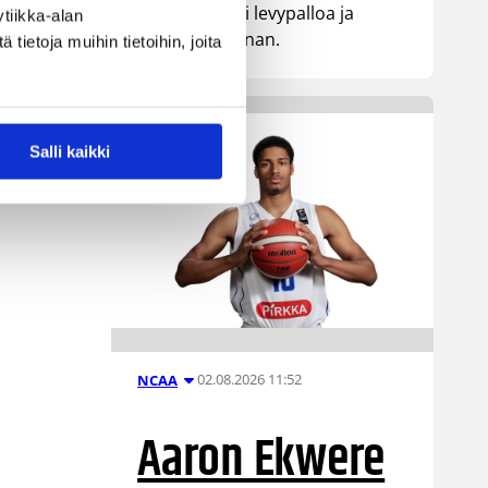
pistettä, kaksi levypalloa ja
tiikka-alan
yhden torjunnan.
ietoja muihin tietoihin, joita
Salli kaikki
02.08.2026 11:52
NCAA
Aaron Ekwere