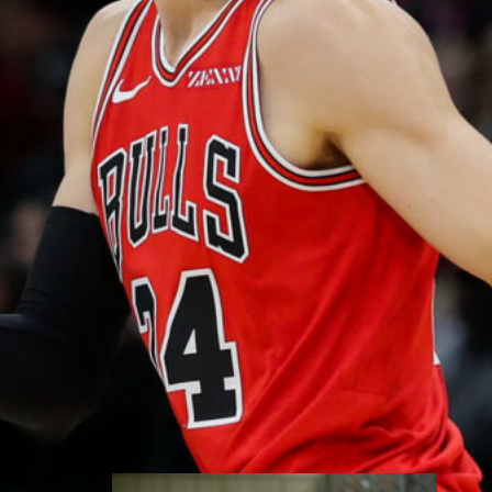
johdolla
MM-karsinnoissa kolmen voiton
putkessa viilettävä Ruotsi on
nimennyt miehistönsä elokuun
lopun MM-
jatkokarsintaikkunaan. Ruotsi
kohtaa Susijengin torstaina 27.8.
Helsingin Veikkaus Areenalla
nimivahvalla miehistöllä, jota
johtavat joukkueen pelin sielu,
pelinrakentaja Ludvig Håkanson
ja Miami Heatin laituri Pelle
Larsson.