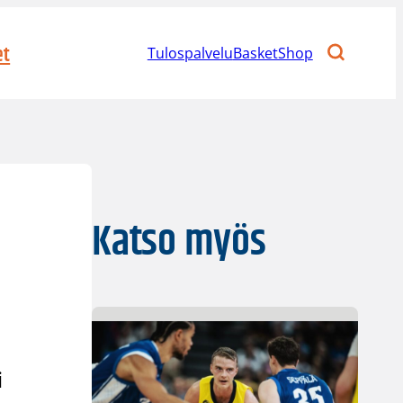
et
Tulospalvelu
BasketShop
Katso myös
i