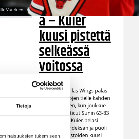
kustannuksell
lle Vuorinen.
a – Kuier
kuusi pistettä
selkeässä
voitossa
WNBA:ssa Dallas Wings palasi
takaisin voittojen tielle kahden
tappion jälkeen, kun joukkue
Tietoja
voitti Connecticut Sunin 63-83
(37-48). Awak Kuier pelasi
vaihdosta kahdeksan ja puoli
minuuttia tilastoiden kuusi
 ominaisuuksien tukemiseen