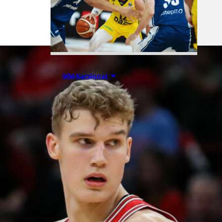
05.08.2026 10:31
MM-karsinnat
Ruotsi
Susijengin
kimppuun
Håkansonin ja
Larssonin