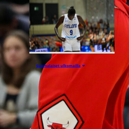
Suomalaiset ulkomailla
03.08.2026 09:24
Dallas takaisin
voittokantaan
Connecticutin