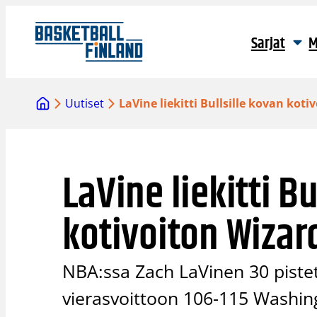
Siirry
sisältöön
Sarjat
M
Uutiset
LaVine liekitti Bullsille kovan koti
LaVine liekitti B
kotivoiton Wizar
NBA:ssa Zach LaVinen 30 pistet
vierasvoittoon 106-115 Washing