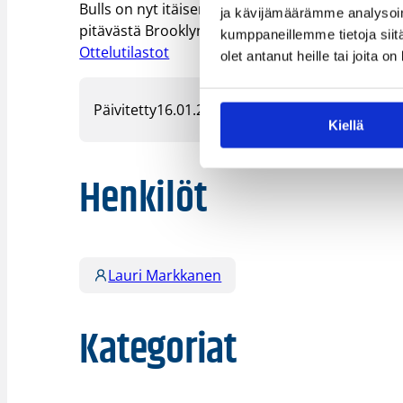
Bulls on nyt itäisen konferenssin yhdeksännellä
ja kävijämäärämme analysoim
pitävästä Brooklyn Netsistä.
kumppaneillemme tietoja siitä
Ottelutilastot
olet antanut heille tai joita o
Päivitetty
16.01.2020
Kiellä
Henkilöt
Lauri Markkanen
Kategoriat