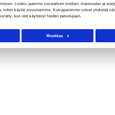
 sijalla kolmen voiton päässä viimeistä pudotuspelipaikkaa
iseen. Lisäksi jaamme sosiaalisen median, mainosalan ja analy
, miten käytät sivustoamme. Kumppanimme voivat yhdistää näitä t
n kerätty, kun olet käyttänyt heidän palvelujaan.
Muokkaa