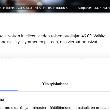
sen otteet ovat seurattavissa Nelosen Ruutu-suoratoistopalvelusta. Kuva: Vi
kaisi voiton itselleen vieden toisen puoliajan 46-60. Vaikka
änneksellä yli kymmenen pisteen, niin vieraat nousivat
yöttöä tehtaillut LaVine oli suuressa osassa läpi toisen
ymmenen pisteen tuntumaan.
na syntyi tilastorivi 13 pistettä, kahdeksan levypalloa, yksi
eittonsa 4/8, joista kolmoset 2/3, ja vapaaheitot 3/4.
Yksityiskohdat
eilutti muun muassa Tomas Satoransky (18/3/5 syöttöä).
itä
radley Beal.
mme sisällön ja mainosten räätälöimiseen, sosiaalisen median