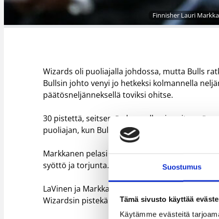
Finnisher Lauri Markka
Wizards oli puoliajalla johdossa, mutta Bulls rat
Bullsin johto venyi jo hetkeksi kolmannella nelj
päätösneljänneksellä toviksi ohitse.
30 pistettä, seitsemän levypalloa ja seitsemän s
puoliajan, kun Bulls vetäisi johdon takaisin k
Markkanen pelasi reilut 31 minuuttia, joiden aika
syöttö ja torjunta. Markkanen heitti pelitilanneh
Suostumus
LaVinen ja Markkasen lisäksi Bullsilta sukkaa h
Tämä sivusto käyttää eväste
Wizardsin pistekärki oli 23 pistettä nakuttanut B
Käytämme evästeitä tarjoama