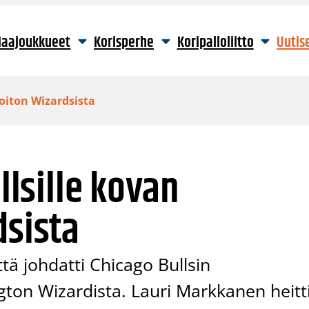
aajoukkueet
Korisperhe
Koripalloliitto
Uutis
voiton Wizardsista
ullsille kovan
dsista
tä johdatti Chicago Bullsin
ton Wizardista. Lauri Markkanen heitt