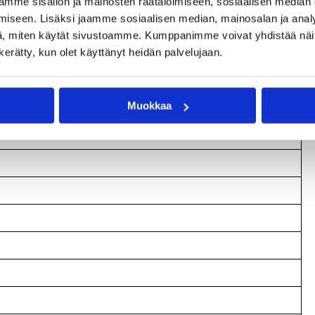
mme sisällön ja mainosten räätälöimiseen, sosiaalisen median
iseen. Lisäksi jaamme sosiaalisen median, mainosalan ja analy
, miten käytät sivustoamme. Kumppanimme voivat yhdistää näitä t
n kerätty, kun olet käyttänyt heidän palvelujaan.
Muokkaa