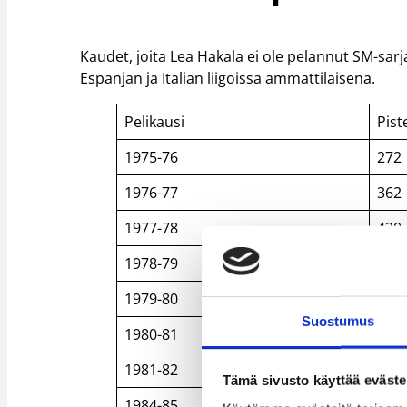
Kaudet, joita Lea Hakala ei ole pelannut SM-sarj
Espanjan ja Italian liigoissa ammattilaisena.
Pelikausi
Pist
1975-76
272
1976-77
362
1977-78
420
1978-79
350
1979-80
531
Suostumus
1980-81
575
1981-82
443
Tämä sivusto käyttää eväste
1984-85
509