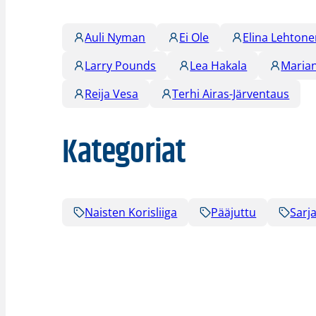
Auli Nyman
Ei Ole
Elina Lehton
Larry Pounds
Lea Hakala
Maria
Reija Vesa
Terhi Airas-Järventaus
Kategoriat
Naisten Korisliiga
Pääjuttu
Sarja