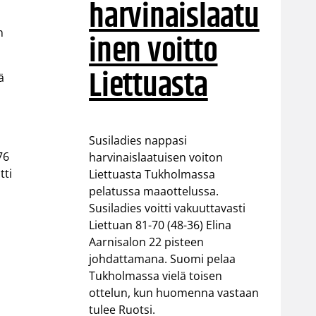
harvinaislaatu
n
inen voitto
Liettuasta
ä
Susiladies nappasi
76
harvinaislaatuisen voiton
tti
Liettuasta Tukholmassa
pelatussa maaottelussa.
Susiladies voitti vakuuttavasti
Liettuan 81-70 (48-36) Elina
Aarnisalon 22 pisteen
johdattamana. Suomi pelaa
Tukholmassa vielä toisen
ottelun, kun huomenna vastaan
tulee Ruotsi.