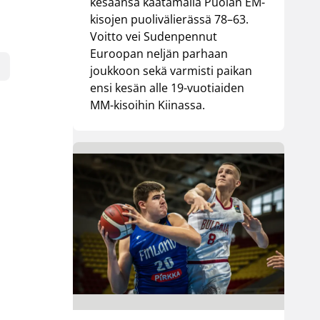
kesäänsä kaatamalla Puolan EM-
kisojen puolivälierässä 78–63.
Voitto vei Sudenpennut
Euroopan neljän parhaan
joukkoon sekä varmisti paikan
ensi kesän alle 19-vuotiaiden
MM-kisoihin Kiinassa.