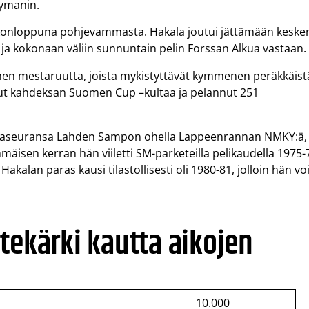
Nymanin.
e viikonloppuna pohjevammasta. Hakala joutui jättämään keske
 ja kokonaan väliin sunnuntain pelin Forssan Alkua vastaan.
omen mestaruutta, joista mykistyttävät kymmenen peräkkäist
nut kahdeksan Suomen Cup –kultaa ja pelannut 251
tajaseuransa Lahden Sampon ohella Lappeenrannan NMKY:ä,
mäisen kerran hän viiletti SM-parketeilla pelikaudella 1975-
akalan paras kausi tilastollisesti oli 1980-81, jolloin hän voi
tekärki kautta aikojen
10.000