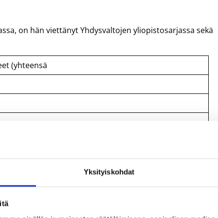
assa, on hän viettänyt Yhdysvaltojen yliopistosarjassa sekä
eet (yhteensä
Yksityiskohdat
itä