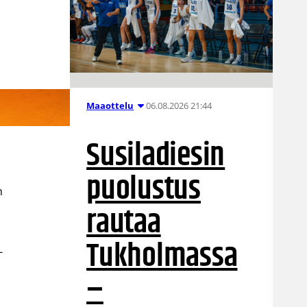
06.08.2026 21:44
Maaottelu
Susiladiesin
puolustus
n
rautaa
Tukholmassa
-
–