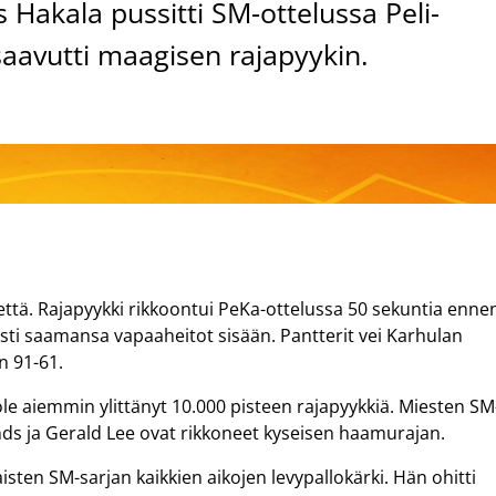
 Hakala pussitti SM-ottelussa Peli-
saavutti maagisen rajapyykin.
että. Rajapyykki rikkoontui PeKa-ottelussa 50 sekuntia enne
sti saamansa vapaaheitot sisään. Pantterit vei Karhulan
n 91-61.
le aiemmin ylittänyt 10.000 pisteen rajapyykkiä. Miesten SM
nds ja Gerald Lee ovat rikkoneet kyseisen haamurajan.
isten SM-sarjan kaikkien aikojen levypallokärki. Hän ohitti