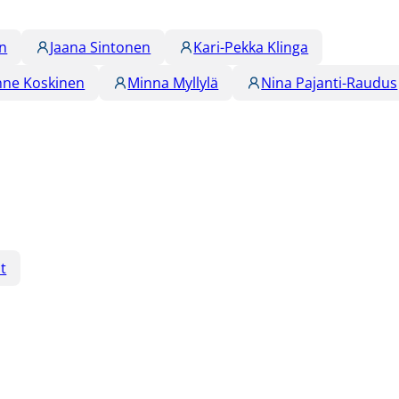
en
Jaana Sintonen
Kari-Pekka Klinga
nne Koskinen
Minna Myllylä
Nina Pajanti-Raudus
t