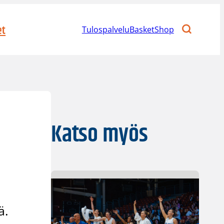
et
Tulospalvelu
BasketShop
Katso myös
ä.