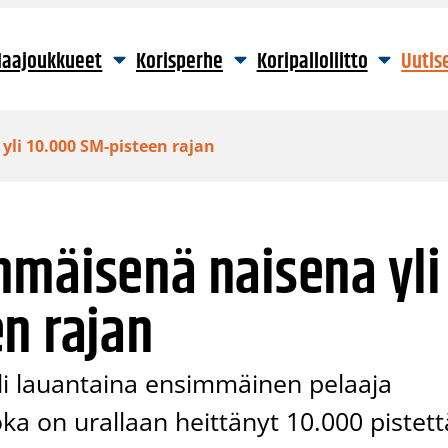
aajoukkueet
Korisperhe
Koripalloliitto
Uutis
li 10.000 SM-pisteen rajan
mmäisenä naisena yli
n rajan
uli lauantaina ensimmäinen pelaaja
oka on urallaan heittänyt 10.000 pistett