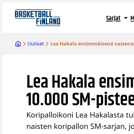
Siirry
sisältöön
Sarjat
M
Uutiset
Lea Hakala ensimmäisenä naisena y
Lea Hakala ensi
10.000 SM-pistee
Koripalloikoni Lea Hakalasta t
naisten koripallon SM-sarjan, j