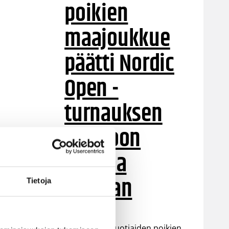
poikien
maajoukkue
päätti Nordic
Open -
turnauksen
tappioon
Latviaa
vastaan
Tietoja
Suomen 15-vuotiaiden poikien