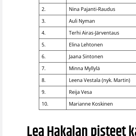
2.
Nina Pajanti-Raudus
3.
Auli Nyman
4.
Terhi Airas-Järventaus
5.
Elina Lehtonen
6.
Jaana Sintonen
7.
Minna Myllylä
8.
Leena Vestala (nyk. Martin)
9.
Reija Vesa
10.
Marianne Koskinen
Lea Hakalan pisteet k