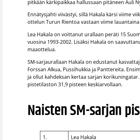
pitkään kärkipaikkaa hallussaan pitäneen Auli 
Ennätysjahti viivästyi, sillä Hakala kärsi viim
ottelun Turun Rientoa vastaan viime lauantaina
Lea Hakala on voittanut urallaan peräti 15 Su
vuosina 1993-2002. Lisäksi Hakala on saavutta
maaottelua.
SM-sarjaurallaan Hakala on edustanut kasvat
Forssan Alkua, Pussihukkia ja Panttereita. Ensim
ja ollut kahdeksan kertaa sarjan korikuningatar. H
pistetilaston 31,9 pisteen keskiarvollaan.
Naisten SM-sarjan pis
1.
Lea Hakala