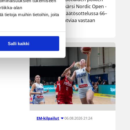
 ominaisuuksien tukemiseen
maajoukkue kärsi Nordic Open -
tiikka-alan
turnauksen päätösottelussa 66–
ietoja muihin tietoihin, joita
74-tappion Latviaa vastaan
Lohjalla.
Salli kaikki
06.08.2026 21:24
EM-kilpailut