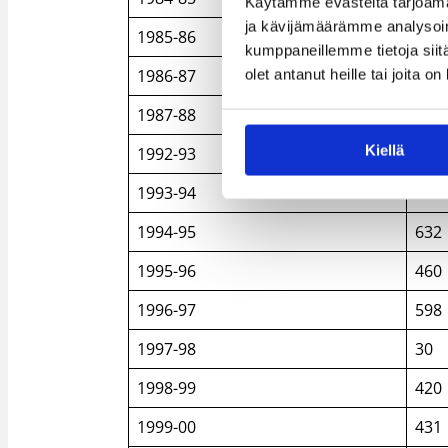
Käytämme evästeitä tarjoama
ja kävijämäärämme analysoim
1985-86
603
kumppaneillemme tietoja siitä
1986-87
512
olet antanut heille tai joita o
1987-88
570
Kiellä
1992-93
479
1993-94
679
1994-95
632
1995-96
460
1996-97
598
1997-98
30
1998-99
420
1999-00
431