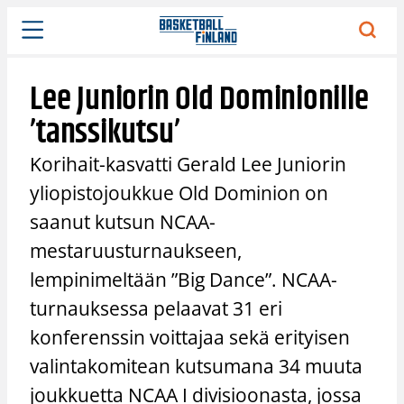
Siirry
sisältöön
Lee Juniorin Old Dominionille
’tanssikutsu’
Korihait-kasvatti Gerald Lee Juniorin
yliopistojoukkue Old Dominion on
saanut kutsun NCAA-
mestaruusturnaukseen,
lempinimeltään ”Big Dance”. NCAA-
turnauksessa pelaavat 31 eri
konferenssin voittajaa sekä erityisen
valintakomitean kutsumana 34 muuta
joukkuetta NCAA I divisioonasta, jossa