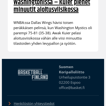
Washingtonissa – Kuier pienet
minuutit aloitusviisikossa
WNBA:ssa Dallas Wings hävisi toisen
peräkkäisen pelinsä, kun Washington Mystics oli
parempi 75-81 (35-38). Awak Kuier pelasi
aloitusviisikossa vähän alle viisi minuuttia
tilastoiden yhden levypallon ja syötön.
Suomen
Koripalloliitto
Urheilupuistontie 3
02200 Espoo
office@basket.fi
Henkilöstön yhteystiedot