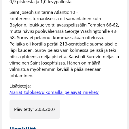
0,9 pisteestä ja 1,0 levypallosta.
Saint Joseph’sin tarina Atlantic 10 –
konferenssiturnauksessa oli samanlainen kuin
Baylorin. Joukkue voitti avauspelissään Templen 66-62,
mutta hävisi puolivälierissä George Washingtonille 48-
58. Surov ei pelannut kummassakaan ottelussa.
Peliaika oli kortilla peräti 213-senttiselle suomalaiselle
läpi kauden. Surov pelasi vain kolmessa pelissä ja teki
niissä yhteensä neljä pistettä. Kausi oli Surovin neljäs ja
viimeinen Saint Joseph’sissa. Hänen on määrä
valmistua myöhemmin keväällä pääaineenaan
johtaminen.
Lisätietoja:
/sarjat_tulokset/ulkomailla_pelaavat_miehet/
Päivitetty
12.03.2007