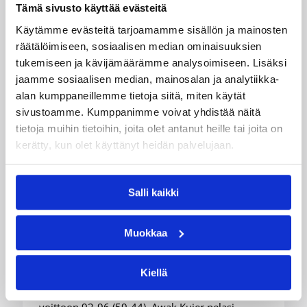
Tämä sivusto käyttää evästeitä
Käytämme evästeitä tarjoamamme sisällön ja mainosten
räätälöimiseen, sosiaalisen median ominaisuuksien
tukemiseen ja kävijämäärämme analysoimiseen. Lisäksi
jaamme sosiaalisen median, mainosalan ja analytiikka-
alan kumppaneillemme tietoja siitä, miten käytät
sivustoamme. Kumppanimme voivat yhdistää näitä
tietoja muihin tietoihin, joita olet antanut heille tai joita on
kerätty, kun olet käyttänyt heidän palvelujaan.
06.08.2026 09:16
Suomalaiset ulkomailla
Mystics nousi 20 pisteen takaa
Salli kaikki
voittoon Wingsiä vastaan –
Kuier viisi pistettä
Muokkaa
Kiellä
WNBA:ssa Dallas Wings ehti johtaa peliä jo 20
pistettä, mutta Washington Mystics nousi takaa
voittoon 92-96 (59-44). Awak Kuier pelasi