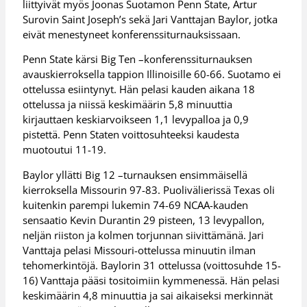
liittyivät myös Joonas Suotamon Penn State, Artur
Surovin Saint Joseph’s sekä Jari Vanttajan Baylor, jotka
eivät menestyneet konferenssiturnauksissaan.
Penn State kärsi Big Ten –konferenssiturnauksen
avauskierroksella tappion Illinoisille 60-66. Suotamo ei
ottelussa esiintynyt. Hän pelasi kauden aikana 18
ottelussa ja niissä keskimäärin 5,8 minuuttia
kirjauttaen keskiarvoikseen 1,1 levypalloa ja 0,9
pistettä. Penn Staten voittosuhteeksi kaudesta
muotoutui 11-19.
Baylor yllätti Big 12 –turnauksen ensimmäisellä
kierroksella Missourin 97-83. Puolivälierissä Texas oli
kuitenkin parempi lukemin 74-69 NCAA-kauden
sensaatio Kevin Durantin 29 pisteen, 13 levypallon,
neljän riiston ja kolmen torjunnan siivittämänä. Jari
Vanttaja pelasi Missouri-ottelussa minuutin ilman
tehomerkintöjä. Baylorin 31 ottelussa (voittosuhde 15-
16) Vanttaja pääsi tositoimiin kymmenessä. Hän pelasi
keskimäärin 4,8 minuuttia ja sai aikaiseksi merkinnät