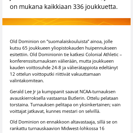
on mukana kaikkiaan 336 joukkuetta.
Old Dominion on ”suomalaiskouluista” ainoa, jolle
kutsu 65 joukkueen yliopistokauden huipennukseen
esitettiin. Old Dominionin tie katkesi Colonial Athletic –
konferenssiturnauksen välierään, mutta joukkueen
kauden voittosuhde 24-8 ja välierätappiota edeltänyt
12 ottelun voittoputki riittivät vakuuttamaan
valintakomitean.
Gerald Lee Jr ja kumppanit saavat NCAA-turnauksen
avauskierroksella vastaansa Butlerin. Ottelu pelataan
torstaina. Turnauksen pelitapa on yksinkertainen; vain
voittajat jatkavat, kunnes mestari on selvillä.
Old Dominion on ennakkoon altavastaaja, sillä se on
rankattu turnauskaavion Midwest-lohkossa 16