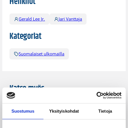
Henkilöt
Gerald Lee Jr.
Jari Vanttaja
Kategoriat
Suomalaiset ulkomailla
Katso myös
Suostumus
Yksityiskohdat
Tietoja