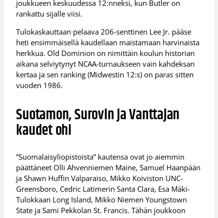
joukkueen keskuudessa 12:nneksi, kun Butler on
rankattu sijalle viisi.
Tulokaskauttaan pelaava 206-senttinen Lee Jr. pääse
heti ensimmäisellä kaudellaan maistamaan harvinaista
herkkua. Old Dominion on nimittäin koulun historian
aikana selviytynyt NCAA-turnaukseen vain kahdeksan
kertaa ja sen ranking (Midwestin 12:s) on paras sitten
vuoden 1986.
Suotamon, Surovin ja Vanttajan
kaudet ohi
”Suomalaisyliopistoista” kautensa ovat jo aiemmin
päättäneet Olli Ahvenniemen Maine, Samuel Haanpään
ja Shawn Huffin Valparaiso, Mikko Koiviston UNC-
Greensboro, Cedric Latimerin Santa Clara, Esa Mäki-
Tulokkaan Long Island, Mikko Niemen Youngstown
State ja Sami Pekkolan St. Francis. Tähän joukkoon