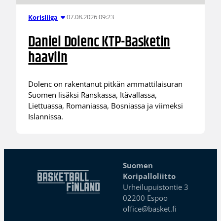
07.08.2026 09:23
Korisliiga
Daniel Dolenc KTP-Basketin
haaviin
Dolenc on rakentanut pitkän ammattilaisuran
Suomen lisäksi Ranskassa, Itävallassa,
Liettuassa, Romaniassa, Bosniassa ja viimeksi
Islannissa.
Suomen
Koripalloliitto
Urheilupuistontie 3
02200 Espoo
office@basket.fi