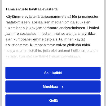
Päivitetty
18.02.2014
Tämä sivusto käyttää evästeitä
Henkilöt
Käytämme evästeitä tarjoamamme sisällön ja mainosten
räätälöimiseen, sosiaalisen median ominaisuuksien
tukemiseen ja kävijämäärämme analysoimiseen. Lisäksi
Ari Hannula
Mikko Koivisto
jaamme sosiaalisen median, mainosalan ja analytiikka-
alan kumppaneillemme tietoja siitä, miten käytät
Kategoriat
sivustoamme. Kumppanimme voivat yhdistää näitä
tietoja muihin tietoihin, joita olet antanut heille tai joita on
kerätty, kun olet käyttänyt heidän palvelujaan.
Korisliiga
Maajoukkue
Maajoukkueet
Pääjuttu
Sarjat
Salli kaikki
Suomalaiset ulkomailla
Susijengi
Muokkaa
Kiellä