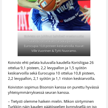
Koivisto on juhlinut kahdesti mestaruutta
Nilan Bisonsin kanssa sekä pelannut
Eurocupia 10,8 pisteen keskiarvolla. Kuvat:
Ville Vuorinen & Tytti Nuoramo.
Koivisto ehti pelata kuluvalla kaudella Korisliigaa 26
ottelua 9,1 pisteen, 2,2 levypallon ja 1,5 syötön
keskiarvoilla sekä Eurocupia 10 ottelua 10,8 pisteen,
2,2 levypallon, 2,1 syötön ja 1,1 riiston keskiarvoilla.
Koiviston sopimus Bisonsin kanssa on purettu hyvässä
yhteisymmärryksessä seuran kanssa.
– Tietysti olemme haikein mielin. Mikon siirtyminen
Turkkiin näin kauden päätöspelien kynnyksellä on iso