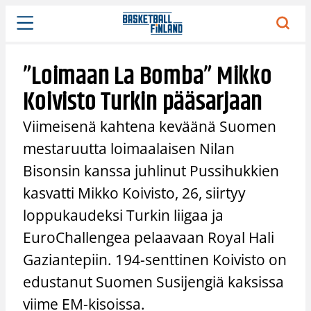
Siirry
sisältöön
”Loimaan La Bomba” Mikko
Koivisto Turkin pääsarjaan
Viimeisenä kahtena keväänä Suomen
mestaruutta loimaalaisen Nilan
Bisonsin kanssa juhlinut Pussihukkien
kasvatti Mikko Koivisto, 26, siirtyy
loppukaudeksi Turkin liigaa ja
EuroChallengea pelaavaan Royal Hali
Gaziantepiin. 194-senttinen Koivisto on
edustanut Suomen Susijengiä kaksissa
viime EM-kisoissa.