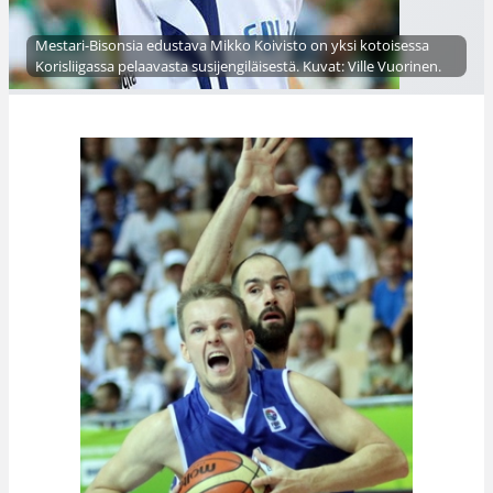
Mestari-Bisonsia edustava Mikko Koivisto on yksi kotoisessa
Korisliigassa pelaavasta susijengiläisestä. Kuvat: Ville Vuorinen.