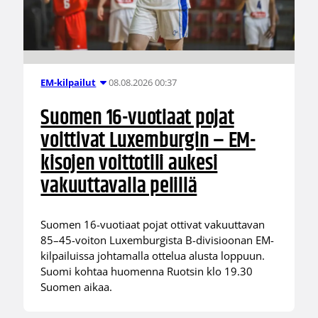
08.08.2026 00:37
EM-kilpailut
Suomen 16-vuotiaat pojat
voittivat Luxemburgin – EM-
kisojen voittotili aukesi
vakuuttavalla pelillä
Suomen 16-vuotiaat pojat ottivat vakuuttavan
85–45-voiton Luxemburgista B-divisioonan EM-
kilpailuissa johtamalla ottelua alusta loppuun.
Suomi kohtaa huomenna Ruotsin klo 19.30
Suomen aikaa.