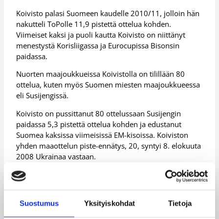
Koivisto palasi Suomeen kaudelle 2010/11, jolloin hän
nakutteli ToPolle 11,9 pistettä ottelua kohden.
Viimeiset kaksi ja puoli kautta Koivisto on niittänyt
menestystä Korisliigassa ja Eurocupissa Bisonsin
paidassa.
Nuorten maajoukkueissa Koivistolla on tilillään 80
ottelua, kuten myös Suomen miesten maajoukkueessa
eli Susijengissä.
Koivisto on pussittanut 80 ottelussaan Susijengin
paidassa 5,3 pistettä ottelua kohden ja edustanut
Suomea kaksissa viimeisissä EM-kisoissa. Koiviston
yhden maaottelun piste-ennätys, 20, syntyi 8. elokuuta
2008 Ukrainaa vastaan.
Lisätietoja:
Bisonsin tiedote
Lisätietoja:
Mikko Koivisto
Suostumus
Yksityiskohdat
Tietoja