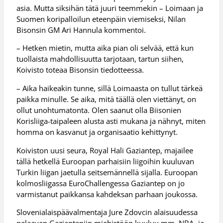
asia. Mutta siksihän tätä juuri teemmekin – Loimaan ja
Suomen koripalloilun eteenpäin viemiseksi, Nilan
Bisonsin GM Ari Hannula kommentoi.
– Hetken mietin, mutta aika pian oli selvää, että kun
tuollaista mahdollisuutta tarjotaan, tartun siihen,
Koivisto toteaa Bisonsin tiedotteessa.
– Aika haikeakin tunne, sillä Loimaasta on tullut tärkeä
paikka minulle. Se aika, mitä täällä olen viettänyt, on
ollut unohtumatonta. Olen saanut olla Biisonien
Korisliiga-taipaleen alusta asti mukana ja nähnyt, miten
homma on kasvanut ja organisaatio kehittynyt.
Koiviston uusi seura, Royal Hali Gaziantep, majailee
tällä hetkellä Euroopan parhaisiin liigoihin kuuluvan
Turkin liigan jaetulla seitsemännellä sijalla. Euroopan
kolmosliigassa EuroChallengessa Gaziantep on jo
varmistanut paikkansa kahdeksan parhaan joukossa.
Slovenialaispäävalmentaja Jure Zdovcin alaisuudessa