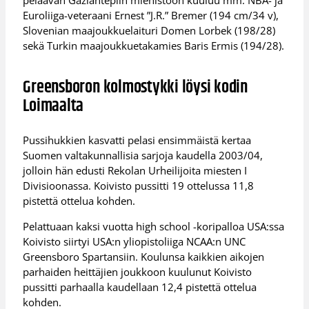
pelaavan Gaziantepiin miehistöön kuuluu mm. NBA- ja
Euroliiga-veteraani Ernest ”J.R.” Bremer (194 cm/34 v),
Slovenian maajoukkuelaituri Domen Lorbek (198/28)
sekä Turkin maajoukkuetakamies Baris Ermis (194/28).
Greensboron kolmostykki löysi kodin
Loimaalta
Pussihukkien kasvatti pelasi ensimmäistä kertaa
Suomen valtakunnallisia sarjoja kaudella 2003/04,
jolloin hän edusti Rekolan Urheilijoita miesten I
Divisioonassa. Koivisto pussitti 19 ottelussa 11,8
pistettä ottelua kohden.
Pelattuaan kaksi vuotta high school -koripalloa USA:ssa
Koivisto siirtyi USA:n yliopistoliiga NCAA:n UNC
Greensboro Spartansiin. Koulunsa kaikkien aikojen
parhaiden heittäjien joukkoon kuulunut Koivisto
pussitti parhaalla kaudellaan 12,4 pistettä ottelua
kohden.