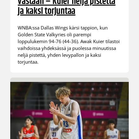
vastaan – Kuier neljä pistettä
ja kaksi torjuntaa
WNBA:ssa Dallas Wings kärsi tappion, kun
Golden State Valkyries oli parempi
loppulukemin 94-76 (44-36). Awak Kuier tilastoi
vaihdoissa yhdeksässä ja puolessa minuutissa
neljä pistettä, yhden levypallon ja kaksi
torjuntaa.