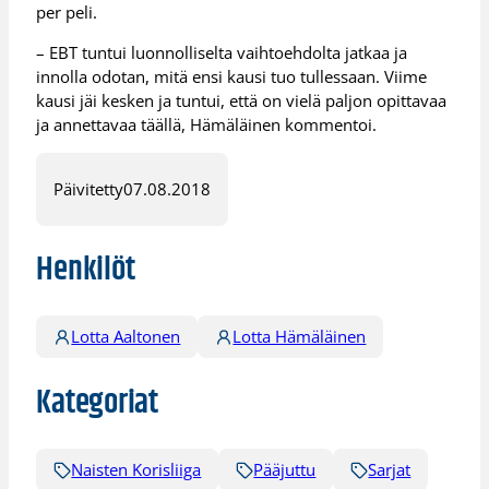
per peli.
– EBT tuntui luonnolliselta vaihtoehdolta jatkaa ja
innolla odotan, mitä ensi kausi tuo tullessaan. Viime
kausi jäi kesken ja tuntui, että on vielä paljon opittavaa
ja annettavaa täällä, Hämäläinen kommentoi.
Päivitetty
07.08.2018
Henkilöt
Lotta Aaltonen
Lotta Hämäläinen
Kategoriat
Naisten Korisliiga
Pääjuttu
Sarjat