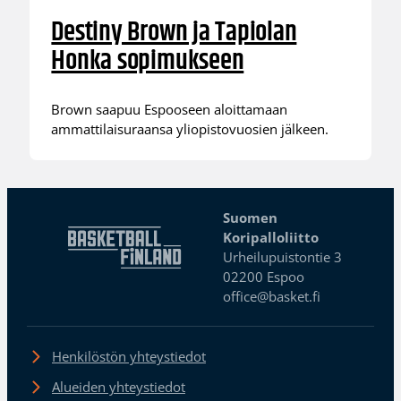
Destiny Brown ja Tapiolan
Honka sopimukseen
Brown saapuu Espooseen aloittamaan
ammattilaisuraansa yliopistovuosien jälkeen.
Suomen
Koripalloliitto
Urheilupuistontie 3
02200 Espoo
office@basket.fi
Henkilöstön yhteystiedot
Alueiden yhteystiedot