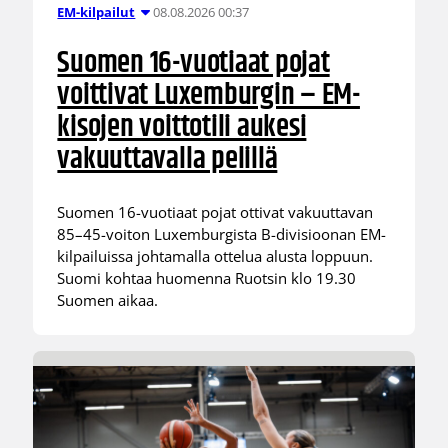
08.08.2026 00:37
EM-kilpailut
Suomen 16-vuotiaat pojat
voittivat Luxemburgin – EM-
kisojen voittotili aukesi
vakuuttavalla pelillä
Suomen 16-vuotiaat pojat ottivat vakuuttavan
85–45-voiton Luxemburgista B-divisioonan EM-
kilpailuissa johtamalla ottelua alusta loppuun.
Suomi kohtaa huomenna Ruotsin klo 19.30
Suomen aikaa.