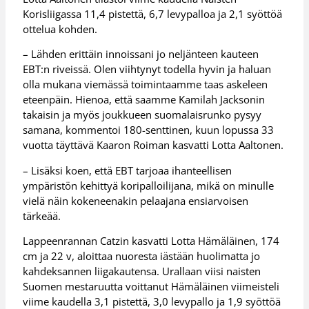
Korisliigassa 11,4 pistettä, 6,7 levypalloa ja 2,1 syöttöä
ottelua kohden.
– Lähden erittäin innoissani jo neljänteen kauteen
EBT:n riveissä. Olen viihtynyt todella hyvin ja haluan
olla mukana viemässä toimintaamme taas askeleen
eteenpäin. Hienoa, että saamme Kamilah Jacksonin
takaisin ja myös joukkueen suomalaisrunko pysyy
samana, kommentoi 180-senttinen, kuun lopussa 33
vuotta täyttävä Kaaron Roiman kasvatti Lotta Aaltonen.
– Lisäksi koen, että EBT tarjoaa ihanteellisen
ympäristön kehittyä koripalloilijana, mikä on minulle
vielä näin kokeneenakin pelaajana ensiarvoisen
tärkeää.
Lappeenrannan Catzin kasvatti Lotta Hämäläinen, 174
cm ja 22 v, aloittaa nuoresta iästään huolimatta jo
kahdeksannen liigakautensa. Urallaan viisi naisten
Suomen mestaruutta voittanut Hämäläinen viimeisteli
viime kaudella 3,1 pistettä, 3,0 levypallo ja 1,9 syöttöä