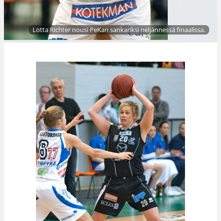
Lotta Richter nousi PeKan sankariksi neljännessä finaalissa.