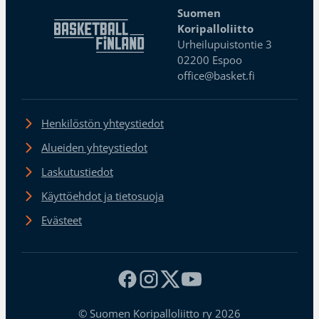
Suomen
Koripalloliitto
Urheilupuistontie 3
02200 Espoo
office@basket.fi
Henkilöstön yhteystiedot
Alueiden yhteystiedot
Laskutustiedot
Käyttöehdot ja tietosuoja
Evästeet
© Suomen Koripalloliitto ry 2026