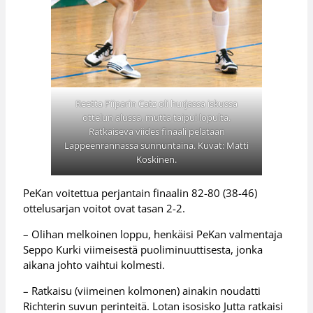
Reetta Piiparin Catz oli hurjassa iskussa
ottelun alussa, mutta taipui lopulta.
Ratkaiseva viides finaali pelataan
Lappeenrannassa sunnuntaina. Kuvat: Matti
Koskinen.
PeKan voitettua perjantain finaalin 82-80 (38-46)
ottelusarjan voitot ovat tasan 2-2.
– Olihan melkoinen loppu, henkäisi PeKan valmentaja
Seppo Kurki viimeisestä puoliminuuttisesta, jonka
aikana johto vaihtui kolmesti.
– Ratkaisu (viimeinen kolmonen) ainakin noudatti
Richterin suvun perinteitä. Lotan isosisko Jutta ratkaisi