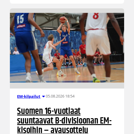
05.08.2026 18:54
EM-kilpailut
Suomen 16-vuotiaat
suuntaavat B-divisioonan EM-
kisoihin – avausottelu