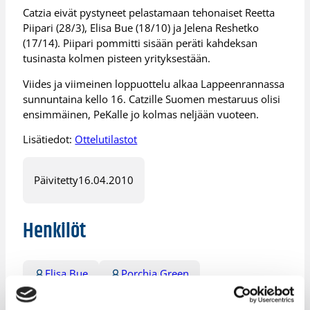
Catzia eivät pystyneet pelastamaan tehonaiset Reetta
Piipari (28/3), Elisa Bue (18/10) ja Jelena Reshetko
(17/14). Piipari pommitti sisään peräti kahdeksan
tusinasta kolmen pisteen yrityksestään.
Viides ja viimeinen loppuottelu alkaa Lappeenrannassa
sunnuntaina kello 16. Catzille Suomen mestaruus olisi
ensimmäinen, PeKalle jo kolmas neljään vuoteen.
Lisätiedot:
Ottelutilastot
Päivitetty
16.04.2010
Henkilöt
Elisa Bue
Porchia Green
Reetta Piipari
Seppo Kurki