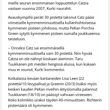
meille seuran ensimmäisen loppuottelun Catzia
vastaan vuonna 2007, Kurki naurahti.
Avauskympillä peräti 30 pistettä takonut Catz pääsi
viimeiselle kymmenminuuttisella kullanhohtoisessa
kymmenen pisteen johdossa, mutta PeKan Porchia
Green sytytti kymmenen pisteen sumalla joukkueensa
taisteluun.
– Onneksi Catz sai ensimmäisellä
kymmenminuuttisella vain 30 pistettä. Niin hyvää
Catzia en ole nähnyt koskaan aiemmin. Taru
Tuukkanen piti meidän hengissä alussa, kun kukaan
muu ei osunut, Kurki kommentoi.
Kotkalaisia kevään kantaneiden Lisa Leen (22
pistettä/10 levypalloa) ja Greenin (20/3) lisäksi myös
kesken kauden PeKan riveihin äitiyslomalta palannut
Tuukkanen (18/10) on päässyt vahvaan vireeseen.
Koko kolmikko urakoi täyden 40-minuuttisen. Richterin
pistemäärä oli kymmenen.