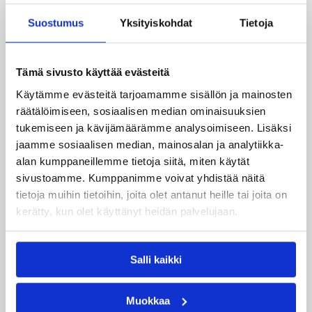
Taru Tuukkanen
Suostumus
Yksityiskohdat
Tietoja
Kategoriat
Tämä sivusto käyttää evästeitä
Käytämme evästeitä tarjoamamme sisällön ja mainosten
Naisten Korisliiga
Pääjuttu
Sarjat
räätälöimiseen, sosiaalisen median ominaisuuksien
tukemiseen ja kävijämäärämme analysoimiseen. Lisäksi
jaamme sosiaalisen median, mainosalan ja analytiikka-
alan kumppaneillemme tietoja siitä, miten käytät
Katso myös
sivustoamme. Kumppanimme voivat yhdistää näitä
tietoja muihin tietoihin, joita olet antanut heille tai joita on
kerätty, kun olet käyttänyt heidän palvelujaan.
Salli kaikki
Muokkaa