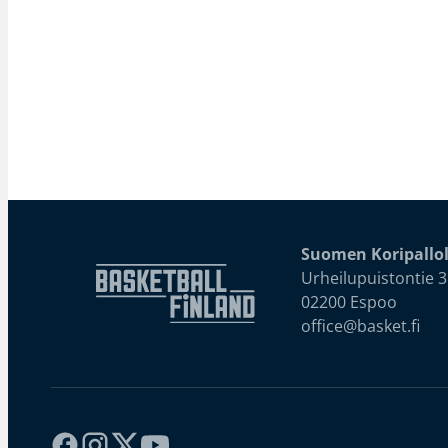
Suomen Koripallol
Urheilupuistontie 3
02200 Espoo
office@basket.fi