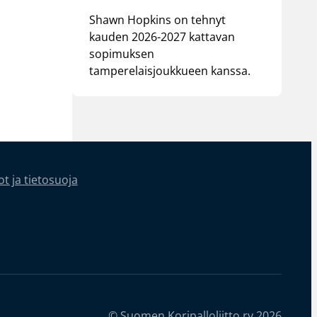
Shawn Hopkins on tehnyt
kauden 2026-2027 kattavan
sopimuksen
tamperelaisjoukkueen kanssa.
t ja tietosuoja
© Suomen Koripalloliitto ry 2026