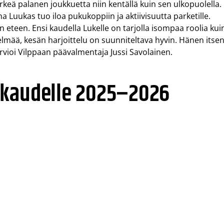
rkeä palanen joukkuetta niin kentällä kuin sen ulkopuolella.
a Luukas tuo iloa pukukoppiin ja aktiivisuutta parketille.
 eteen. Ensi kaudella Lukelle on tarjolla isompaa roolia kui
elmää, kesän harjoittelu on suunniteltava hyvin. Hänen itse
 arvioi Vilppaan päävalmentaja Jussi Savolainen.
 kaudelle 2025–2026