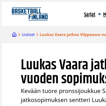
Siirry
sisältöön
Sarjat
M
Uutiset
Luukas Vaara jatkaa Vilppaassa v
Luukas Vaara jat
vuoden sopimuk
Kevään tuore pronssijoukkue S
jatkosopimuksen sentteri Luuk