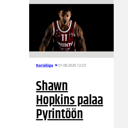
01.08.2026 12:23
Korisliiga
Shawn
Hopkins palaa
Pyrintöön