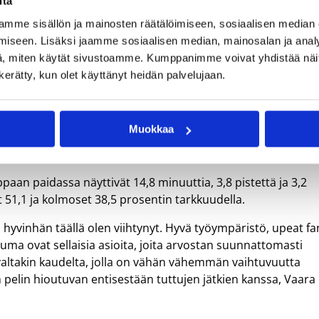
itä
mme sisällön ja mainosten räätälöimiseen, sosiaalisen median
iseen. Lisäksi jaamme sosiaalisen median, mainosalan ja analy
, miten käytät sivustoamme. Kumppanimme voivat yhdistää näitä t
n kerätty, kun olet käyttänyt heidän palvelujaan.
Kuva: 
Muokkaa
paan paidassa näyttivät 14,8 minuuttia, 3,8 pistettä ja 3,2
 51,1 ja kolmoset 38,5 prosentin tarkkuudella.
a hyvinhän täällä olen viihtynyt. Hyvä työympäristö, upeat fa
tuma ovat sellaisia asioita, joita arvostan suunnattomasti
evaltakin kaudelta, jolla on vähän vähemmän vaihtuvuutta
 pelin hioutuvan entisestään tuttujen jätkien kanssa, Vaara