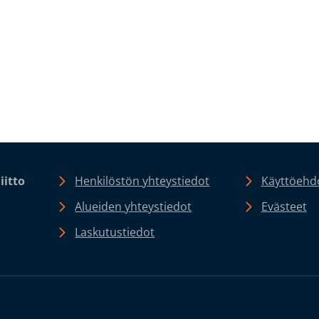
iitto
Henkilöstön yhteystiedot
Käyttöehdo
Alueiden yhteystiedot
Evästeet
Laskutustiedot