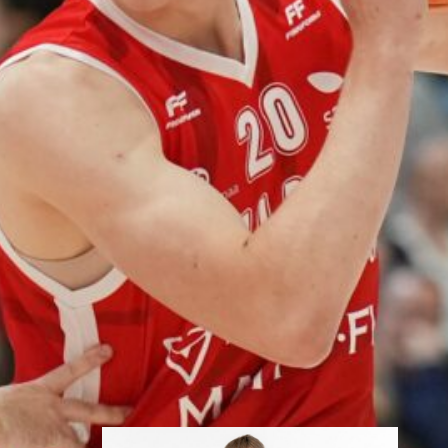
edestä
Helsinki Seagullsin kokoonpano
vahvistuu kahdella tuoreella
kasvolla. Joukkue on tehnyt
tulevan kauden mittaiset
sopimukset viime kaudella
Saksan ProA-sarjan Karlsruhe
Lionsia edustaneen 26-vuotiaan
yhdysvaltalaislaituri Tyrese
Williamsin sekä viime kaudella
Kouvoja edustaneen 32-
vuotiaan Timi Puittisen kanssa.