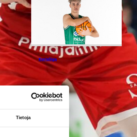
05.08.2026 09:37
Korisliiga
Niko Mykrä
Loimaa
Bisonsiin
Tietoja
Loimaalaisseura ja 189-