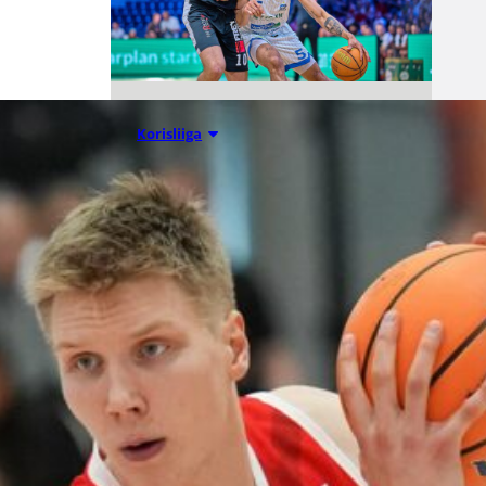
05.08.2026 11:34
Korisliiga
Seagulls
hankki taitoa
ja kokemusta
kokoonpanoo
nsa kahden
pelaajan