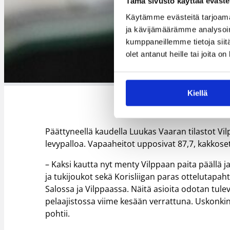
Tämä sivusto käyttää eväste
Käytämme evästeitä tarjoama
ja kävijämäärämme analysoim
kumppaneillemme tietoja siitä
olet antanut heille tai joita o
Kiellä
Päättyneellä kaudella Luukas Vaaran tilastot Vilp
levypalloa. Vapaaheitot upposivat 87,7, kakkoset
– Kaksi kautta nyt menty Vilppaan paita päällä j
ja tukijoukot sekä Korisliigan paras ottelutapah
Salossa ja Vilppaassa. Näitä asioita odotan tul
pelaajistossa viime kesään verrattuna. Uskonkin
pohtii.