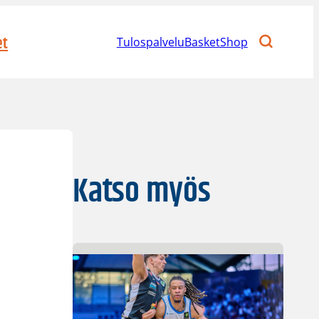
et
Tulospalvelu
BasketShop
Katso myös