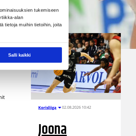
senttinen Mykrä solmivat
 ominaisuuksien tukemiseen
yksivuotisen sopimuksen.
tiikka-alan
ietoja muihin tietoihin, joita
Ville Vuorinen
Salli kaikki
nit
02.08.2026 10:42
Korisliiga
Joona