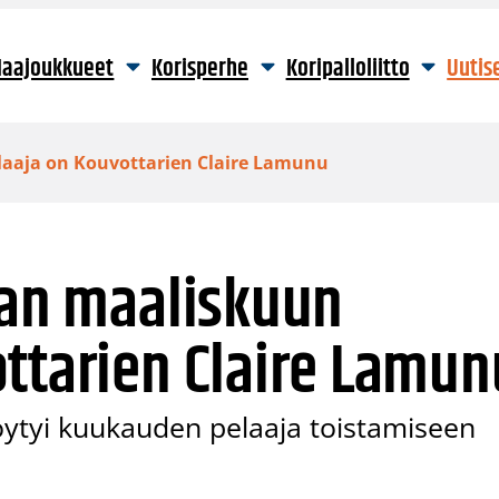
aajoukkueet
Korisperhe
Koripalloliitto
Uutis
laaja on Kouvottarien Claire Lamunu
gan maaliskuun
ttarien Claire Lamun
ytyi kuukauden pelaaja toistamiseen