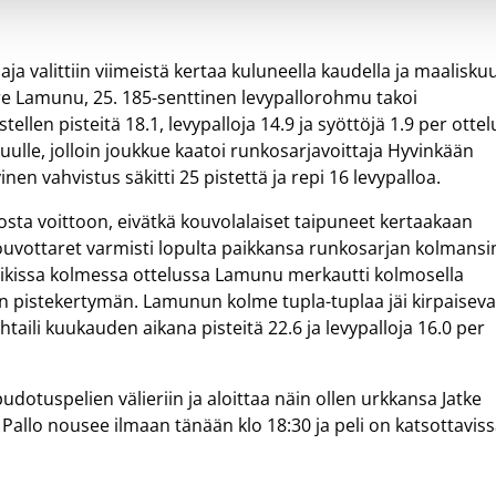
a valittiin viimeistä kertaa kuluneella kaudella ja maalisku
aire Lamunu, 25. 185-senttinen levypallorohmu takoi
llen pisteitä 18.1, levypalloja 14.9 ja syöttöjä 1.9 per ottel
lle, jolloin joukkue kaatoi runkosarjavoittaja Hyvinkään
en vahvistus säkitti 25 pistettä ja repi 16 levypalloa.
sta voittoon, eivätkä kouvolalaiset taipuneet kertaakaan
uvottaret varmisti lopulta paikkansa runkosarjan kolmansi
Kaikissa kolmessa ottelussa Lamunu merkautti kolmosella
 pistekertymän. Lamunun kolme tupla-tuplaa jäi kirpaiseva
taili kuukauden aikana pisteitä 22.6 ja levypalloja 16.0 per
dotuspelien välieriin ja aloittaa näin ollen urkkansa Jatke
 Pallo nousee ilmaan tänään klo 18:30 ja peli on katsottavis