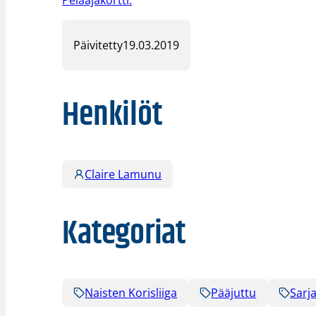
Pelaajakortti.
Päivitetty
19.03.2019
Henkilöt
Claire Lamunu
Kategoriat
Naisten Korisliiga
Pääjuttu
Sarja