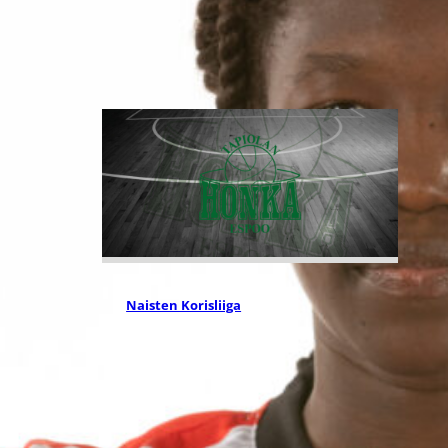
Liettuassa, Romaniassa,
Bosniassa ja viimeksi Islannissa.
07.08.2026 09:14
Naisten Korisliiga
Destiny Brown
ja Tapiolan