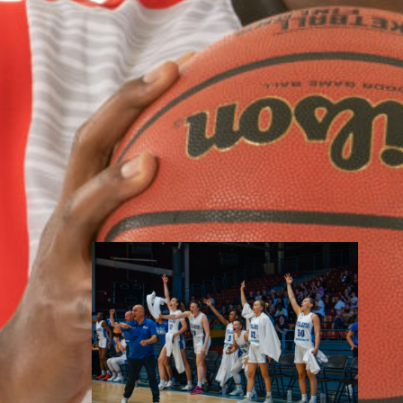
Honka
sopimukseen
Brown saapuu Espooseen
aloittamaan ammattilaisuraansa
yliopistovuosien jälkeen.