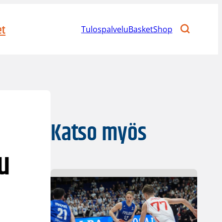
et
Tulospalvelu
BasketShop
Katso myös
u