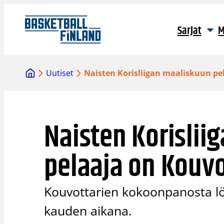
Siirry
sisältöön
Sarjat
M
Uutiset
Naisten Korisliigan maaliskuun pe
Naisten Korislii
pelaaja on Kouvo
Kouvottarien kokoonpanosta lö
kauden aikana.