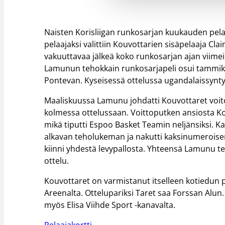
Naisten Korisliigan runkosarjan kuukauden pelaaj
pelaajaksi valittiin Kouvottarien sisäpelaaja Cl
vakuuttavaa jälkeä koko runkosarjan ajan viimeiste
Lamunun tehokkain runkosarjapeli osui tammikuu
Pontevan. Kyseisessä ottelussa ugandalaissyntyin
Maaliskuussa Lamunu johdatti Kouvottaret voito
kolmessa ottelussaan. Voittoputken ansiosta Ko
mikä tiputti Espoo Basket Teamin neljänsiksi. 
alkavan teholukeman ja nakutti kaksinumeroisen
kiinni yhdestä levypallosta. Yhteensä Lamunu teh
ottelu.
Kouvottaret on varmistanut itselleen kotiedun pu
Areenalta. Ottelupariksi Taret saa Forssan Alun.
myös Elisa Viihde Sport -kanavalta.