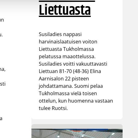
Liettuasta
un
Susiladies nappasi
u.
harvinaislaatuisen voiton
Liettuasta Tukholmassa
pelatussa maaottelussa.
Susiladies voitti vakuuttavasti
na,
Liettuan 81-70 (48-36) Elina
Aarnisalon 22 pisteen
sti
johdattamana. Suomi pelaa
Tukholmassa vielä toisen
ottelun, kun huomenna vastaan
tulee Ruotsi.
sa