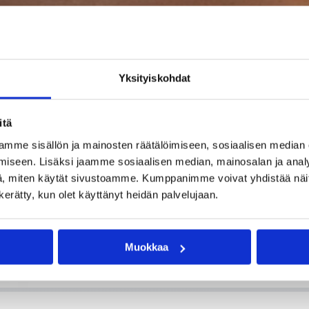
Yksityiskohdat
itä
mme sisällön ja mainosten räätälöimiseen, sosiaalisen median
iseen. Lisäksi jaamme sosiaalisen median, mainosalan ja analy
, miten käytät sivustoamme. Kumppanimme voivat yhdistää näitä t
n kerätty, kun olet käyttänyt heidän palvelujaan.
Muokkaa
munu on tullut tunnetuksi etenkin tarkasta levypallopelaamisestaan. Kuva: V