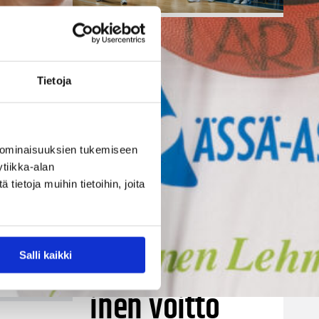
06.08.2026 21:44
Maaottelu
Susiladiesin
Tietoja
puolustus
rautaa
 ominaisuuksien tukemiseen
tiikka-alan
ietoja muihin tietoihin, joita
Tukholmassa
–
harvinaislaatu
Salli kaikki
ille Vuorinen.
inen voitto