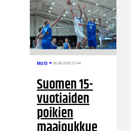
06.08.2026 21:44
MU15
Suomen 15-
vuotiaiden
poikien
maajoukkue