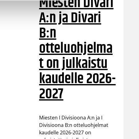
Miesten Divari
A:n ja Divari
B:n
otteluohjelma
t on julkaistu
kaudelle 2026-
2027
Miesten I Divisioona A:n ja I
Divisioona B:n otteluohjelmat
kaudelle 2026-2027 on