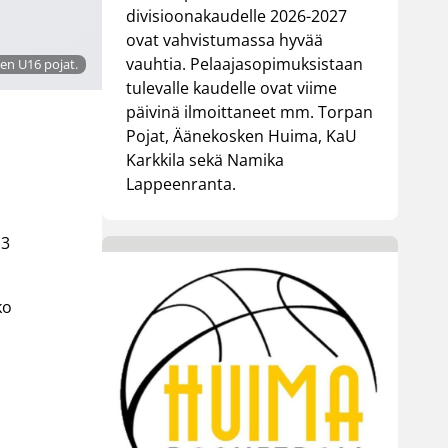
divisioonakaudelle 2026-2027
ovat vahvistumassa hyvää
vauhtia. Pelaajasopimuksistaan
sen U16 pojat.
tulevalle kaudelle ovat viime
päivinä ilmoittaneet mm. Torpan
Pojat, Äänekosken Huima, KaU
Karkkila sekä Namika
Lappeenranta.
,3
ko