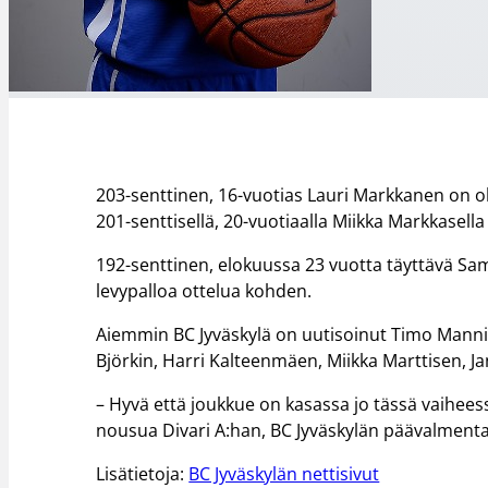
203-senttinen, 16-vuotias Lauri Markkanen on o
201-senttisellä, 20-vuotiaalla Miikka Markkasella
192-senttinen, elokuussa 23 vuotta täyttävä Samir
levypalloa ottelua kohden.
Aiemmin BC Jyväskylä on uutisoinut Timo Mannis
Björkin, Harri Kalteenmäen, Miikka Marttisen, J
– Hyvä että joukkue on kasassa jo tässä vaiheess
nousua Divari A:han, BC Jyväskylän päävalmenta
Lisätietoja:
BC Jyväskylän nettisivut