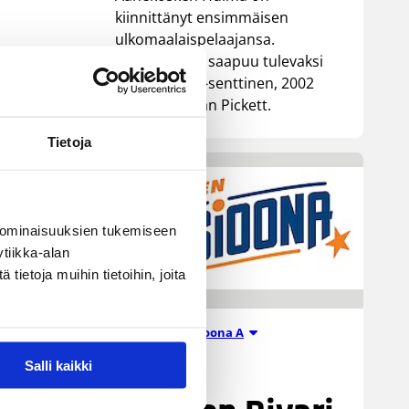
kiinnittänyt ensimmäisen
ulkomaalaispelaajansa.
Äänekoskelle saapuu tulevaksi
kaudeksi 196-senttinen, 2002
syntynyt Ethan Pickett.
Tietoja
 ominaisuuksien tukemiseen
tiikka-alan
ietoja muihin tietoihin, joita
Miesten I divisioona A
21.07.2026 07:12
Salli kaikki