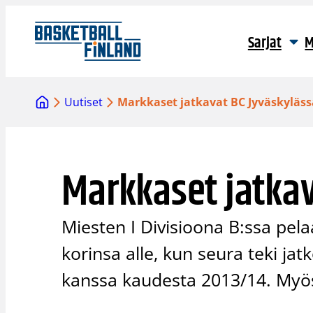
Siirry
sisältöön
Sarjat
M
Uutiset
Markkaset jatkavat BC Jyväskyläss
Markkaset jatkav
Miesten I Divisioona B:ssa pel
korinsa alle, kun seura teki j
kanssa kaudesta 2013/14. Myös 