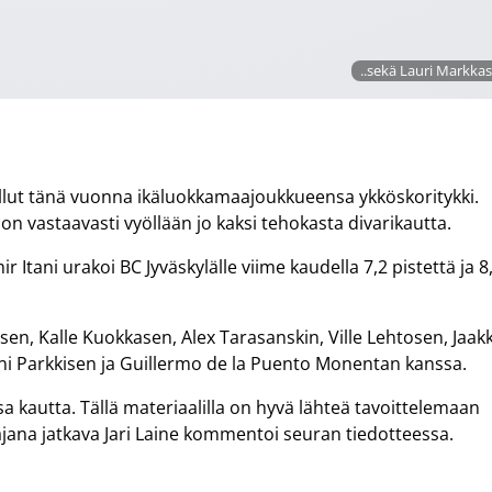
..sekä Lauri Markka
llut tänä vuonna ikäluokkamaajoukkueensa ykköskoritykki.
 on vastaavasti vyöllään jo kaksi tehokasta divarikautta.
 Itani urakoi BC Jyväskylälle viime kaudella 7,2 pistettä ja 8
en, Kalle Kuokkasen, Alex Tarasanskin, Ville Lehtosen, Jaak
ani Parkkisen ja Guillermo de la Puento Monentan kanssa.
a kautta. Tällä materiaalilla on hyvä lähteä tavoittelemaan
jana jatkava Jari Laine kommentoi seuran tiedotteessa.