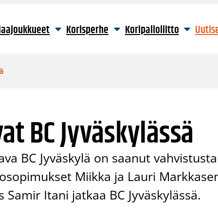
aajoukkueet
Korisperhe
Koripalloliitto
Uutis
ä
at BC Jyväskylässä
aava BC Jyväskylä on saanut vahvistusta
atkosopimukset Miikka ja Lauri Markkase
Samir Itani jatkaa BC Jyväskylässä.