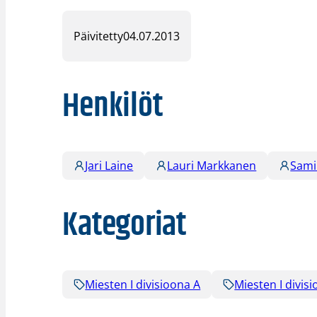
Päivitetty
04.07.2013
Henkilöt
Jari Laine
Lauri Markkanen
Samir
Kategoriat
Miesten I divisioona A
Miesten I divis