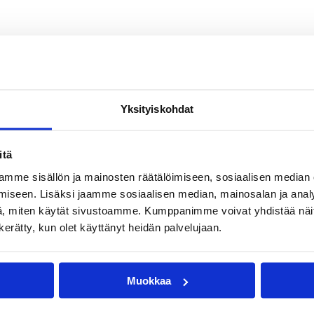
Yksityiskohdat
itä
mme sisällön ja mainosten räätälöimiseen, sosiaalisen median
iseen. Lisäksi jaamme sosiaalisen median, mainosalan ja analy
, miten käytät sivustoamme. Kumppanimme voivat yhdistää näitä t
n kerätty, kun olet käyttänyt heidän palvelujaan.
Muokkaa