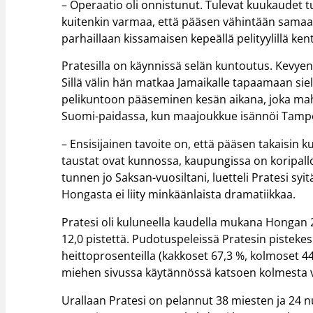
– Operaatio oli onnistunut. Tulevat kuukaudet t
kuitenkin varmaa, että pääsen vähintään samaan
parhaillaan kissamaisen kepeällä pelityylillä kent
Pratesilla on käynnissä selän kuntoutus. Kevyen 
Sillä välin hän matkaa Jamaikalle tapaamaan siel
pelikuntoon pääseminen kesän aikana, joka mah
Suomi-paidassa, kun maajoukkue isännöi Tampe
– Ensisijainen tavoite on, että pääsen takaisin
taustat ovat kunnossa, kaupungissa on koripal
tunnen jo Saksan-vuosiltani, luetteli Pratesi sy
Hongasta ei liity minkäänlaista dramatiikkaa.
Pratesi oli kuluneella kaudella mukana Hongan 2
12,0 pistettä. Pudotuspeleissä Pratesin pistekes
heittoprosenteilla (kakkoset 67,3 %, kolmoset 44
miehen sivussa käytännössä katsoen kolmesta vi
Urallaan Pratesi on pelannut 38 miesten ja 24