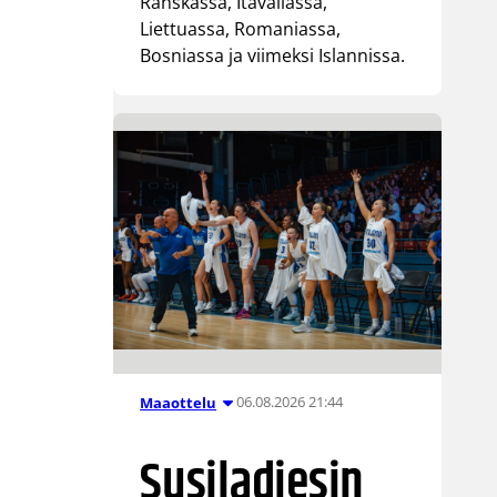
Ranskassa, Itävallassa,
Liettuassa, Romaniassa,
Bosniassa ja viimeksi Islannissa.
06.08.2026 21:44
Maaottelu
Susiladiesin