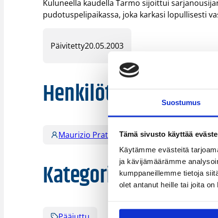
Kuluneella kaudella Tarmo sijoittui sarjanousij
pudotuspelipaikassa, joka karkasi lopullisesti 
Päivitetty
20.05.2003
Henkilöt
Suostumus
Maurizio Pratesi
Mikko Hirvonen
Tämä sivusto käyttää eväste
Käytämme evästeitä tarjoama
ja kävijämäärämme analysoim
Kategoriat
kumppaneillemme tietoja siitä
olet antanut heille tai joita o
Pääjuttu