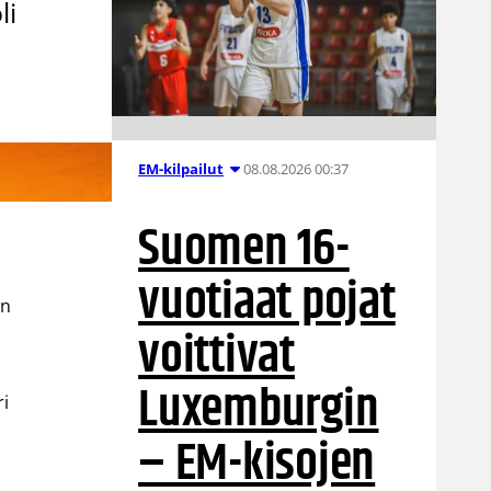
li
08.08.2026 00:37
EM-kilpailut
Suomen 16-
vuotiaat pojat
an
voittivat
Luxemburgin
ri
– EM-kisojen