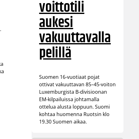
voittotili
aukesi
.
vakuuttavalla
a
pelillä
ka
ka
Suomen 16-vuotiaat pojat
ottivat vakuuttavan 85–45-voiton
Luxemburgista B-divisioonan
EM-kilpailuissa johtamalla
ottelua alusta loppuun. Suomi
kohtaa huomenna Ruotsin klo
19.30 Suomen aikaa.
i