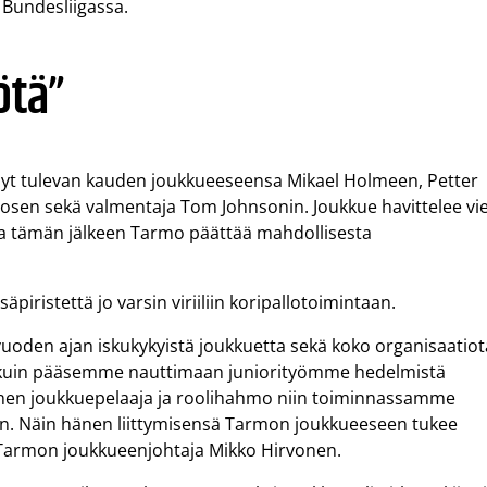
 Bundesliigassa.
ötä”
änyt tulevan kauden joukkueeseensa Mikael Holmeen, Petter
rosen sekä valmentaja Tom Johnsonin. Joukkue havittelee vie
a tämän jälkeen Tarmo päättää mahdollisesta
iristettä jo varsin viriiliin koripallotoimintaan.
vuoden ajan iskukykyistä joukkuetta sekä koko organisaatiot
nen kuin pääsemme nauttimaan juniorityömme hedelmistä
inen joukkuepelaaja ja roolihahmo niin toiminnassamme
äkin. Näin hänen liittymisensä Tarmon joukkueeseen tukee
i Tarmon joukkueenjohtaja Mikko Hirvonen.