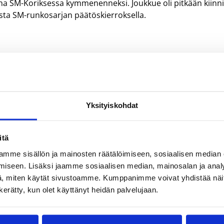
ana SM-Koriksessa kymmenenneksi. Joukkue oli pitkään kiinn
vasta SM-runkosarjan päätöskierroksella.
Yksityiskohdat
itä
mme sisällön ja mainosten räätälöimiseen, sosiaalisen median
iseen. Lisäksi jaamme sosiaalisen median, mainosalan ja analy
, miten käytät sivustoamme. Kumppanimme voivat yhdistää näitä t
n kerätty, kun olet käyttänyt heidän palvelujaan.