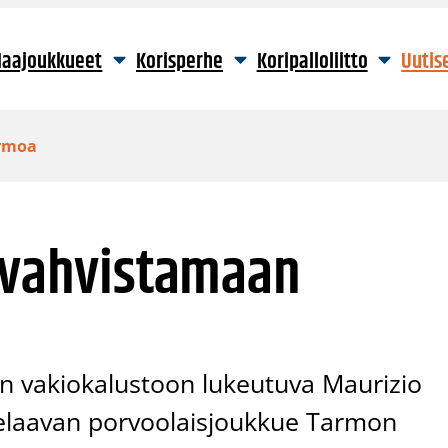
aajoukkueet
Korisperhe
Koripalloliitto
Uutis
armoa
i vahvistamaan
 vakiokalustoon lukeutuva Maurizio
 pelaavan porvoolaisjoukkue Tarmon