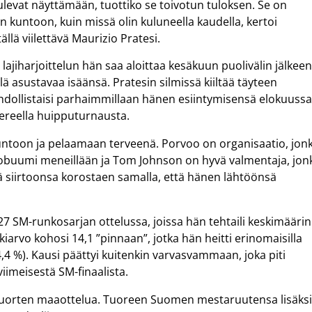
ulevat näyttämään, tuottiko se toivotun tuloksen. Se on
 kuntoon, kuin missä olin kuluneella kaudella, kertoi
ällä viilettävä Maurizio Pratesi.
lajiharjoittelun hän saa aloittaa kesäkuun puolivälin jälkeen
lä asustavaa isäänsä. Pratesin silmissä kiiltää täyteen
dollistaisi parhaimmillaan hänen esiintymisensä elokuuss
reella huipputurnausta.
 kuntoon ja pelaamaan terveenä. Porvoo on organisaatio, jon
lobuumi meneillään ja Tom Johnson on hyvä valmentaja, jon
itä siirtoonsa korostaen samalla, että hänen lähtöönsä
7 SM-runkosarjan ottelussa, joissa hän tehtaili keskimäärin
kiarvo kohosi 14,1 ”pinnaan”, jotka hän heitti erinomaisilla
,4 %). Kausi päättyi kuitenkin varvasvammaan, joka piti
imeisestä SM-finaalista.
 nuorten maaottelua. Tuoreen Suomen mestaruutensa lisäks