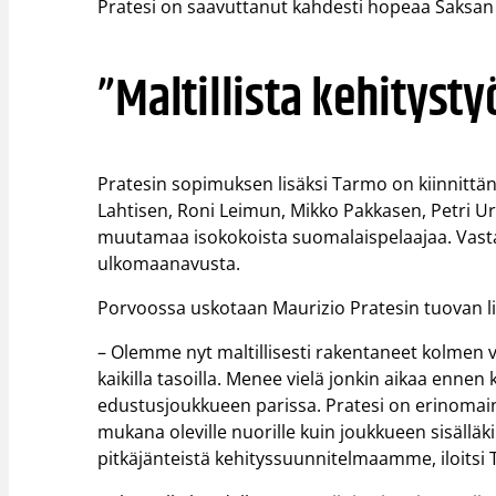
Pratesi on saavuttanut kahdesti hopeaa Saksan
”Maltillista kehitysty
Pratesin sopimuksen lisäksi Tarmo on kiinnitt
Lahtisen, Roni Leimun, Mikko Pakkasen, Petri U
muutamaa isokokoista suomalaispelaajaa. Vast
ulkomaanavusta.
Porvoossa uskotaan Maurizio Pratesin tuovan lisäp
– Olemme nyt maltillisesti rakentaneet kolmen 
kaikilla tasoilla. Menee vielä jonkin aikaa en
edustusjoukkueen parissa. Pratesi on erinoma
mukana oleville nuorille kuin joukkueen sisäll
pitkäjänteistä kehityssuunnitelmaamme, iloits