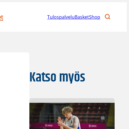
et
Tulospalvelu
BasketShop
Katso myös