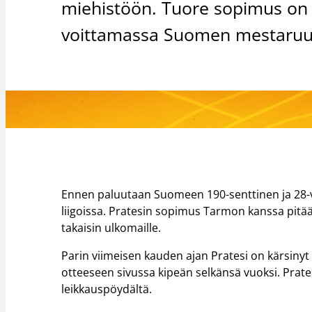
miehistöön. Tuore sopimus on k
voittamassa Suomen mestaruut
Ennen paluutaan Suomeen 190-senttinen ja 28-vuo
liigoissa. Pratesin sopimus Tarmon kanssa pitää
takaisin ulkomaille.
Parin viimeisen kauden ajan Pratesi on kärsinyt
otteeseen sivussa kipeän selkänsä vuoksi. Prat
leikkauspöydältä.