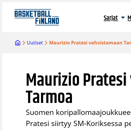
Siirry
sisältöön
Sarjat
M
Uutiset
Maurizio Pratesi vahvistamaan T
Maurizio Prates
Tarmoa
Suomen koripallomaajoukkueen
Pratesi siirtyy SM-Koriksessa