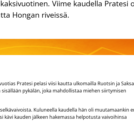
aksivuotinen. Viime kaudella Pratesi o
ta Hongan riveissä.
tias Pratesi pelasi viisi kautta ulkomailla Ruotsin ja Saks
 sisällään pykälän, joka mahdollistaa miehen siirtymisen
 selkävaivoista. Kuluneella kaudella hän oli muutamaankin e
esi kävi kauden jälkeen hakemassa helpotusta vaivoihinsa