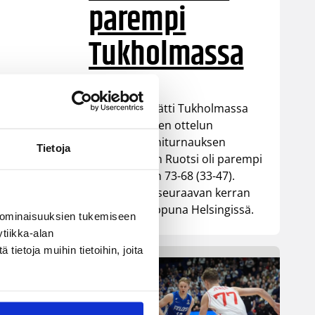
parempi
i
Tukholmassa
Susiladies päätti Tukholmassa
pelatun kahden ottelun
mittaisen miniturnauksen
Tietoja
tappioon, kun Ruotsi oli parempi
loppulukemin 73-68 (33-47).
Suomi pelaa seuraavan kerran
ensi viikonloppuna Helsingissä.
 ominaisuuksien tukemiseen
tiikka-alan
ietoja muihin tietoihin, joita