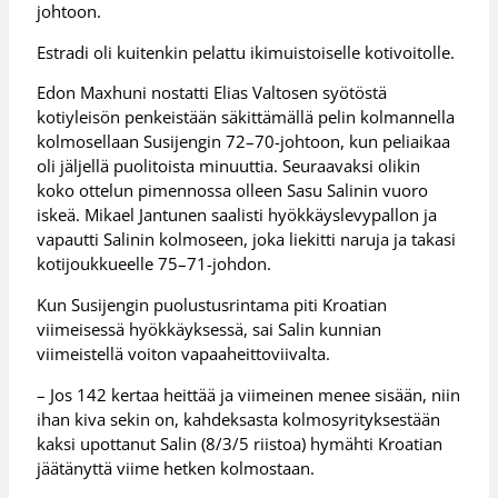
johtoon.
Estradi oli kuitenkin pelattu ikimuistoiselle kotivoitolle.
Edon Maxhuni nostatti Elias Valtosen syötöstä
kotiyleisön penkeistään säkittämällä pelin kolmannella
kolmosellaan Susijengin 72–70-johtoon, kun peliaikaa
oli jäljellä puolitoista minuuttia. Seuraavaksi olikin
koko ottelun pimennossa olleen Sasu Salinin vuoro
iskeä. Mikael Jantunen saalisti hyökkäyslevypallon ja
vapautti Salinin kolmoseen, joka liekitti naruja ja takasi
kotijoukkueelle 75–71-johdon.
Kun Susijengin puolustusrintama piti Kroatian
viimeisessä hyökkäyksessä, sai Salin kunnian
viimeistellä voiton vapaaheittoviivalta.
– Jos 142 kertaa heittää ja viimeinen menee sisään, niin
ihan kiva sekin on, kahdeksasta kolmosyrityksestään
kaksi upottanut Salin (8/3/5 riistoa) hymähti Kroatian
jäätänyttä viime hetken kolmostaan.