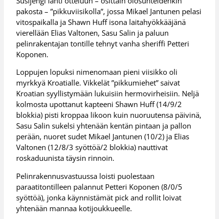
Susijengi lähti otteluun – osittain olosuhteidenkin
pakosta – ”pikkuviisikolla”, jossa Mikael Jantunen pelasi
vitospaikalla ja Shawn Huff isona laitahyökkääjänä
vierellään Elias Valtonen, Sasu Salin ja paluun
pelinrakentajan tontille tehnyt vanha sheriffi Petteri
Koponen.
Loppujen lopuksi nimenomaan pieni viisikko oli
myrkkyä Kroatialle. Vikkelät ”pikkumiehet” saivat
Kroatian syyllistymään lukuisiin hermovirheisiin. Neljä
kolmosta upottanut kapteeni Shawn Huff (14/9/2
blokkia) pisti kroppaa likoon kuin nuoruutensa päivinä,
Sasu Salin sukelsi yhtenään kentän pintaan ja pallon
perään, nuoret sudet Mikael Jantunen (10/2) ja Elias
Valtonen (12/8/3 syöttöä/2 blokkia) nauttivat
roskaduunista täysin rinnoin.
Pelinrakennusvastuussa loisti puolestaan
paraatitontilleen palannut Petteri Koponen (8/0/5
syöttöä), jonka käynnistämät pick and rollit loivat
yhtenään mannaa kotijoukkueelle.