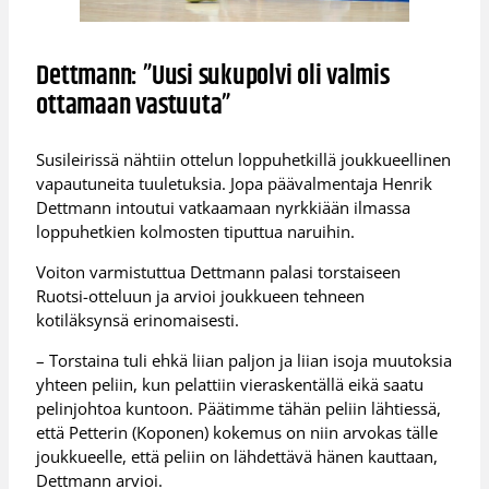
Dettmann: ”Uusi sukupolvi oli valmis
ottamaan vastuuta”
Susileirissä nähtiin ottelun loppuhetkillä joukkueellinen
vapautuneita tuuletuksia. Jopa päävalmentaja Henrik
Dettmann intoutui vatkaamaan nyrkkiään ilmassa
loppuhetkien kolmosten tiputtua naruihin.
Voiton varmistuttua Dettmann palasi torstaiseen
Ruotsi-otteluun ja arvioi joukkueen tehneen
kotiläksynsä erinomaisesti.
– Torstaina tuli ehkä liian paljon ja liian isoja muutoksia
yhteen peliin, kun pelattiin vieraskentällä eikä saatu
pelinjohtoa kuntoon. Päätimme tähän peliin lähtiessä,
että Petterin (Koponen) kokemus on niin arvokas tälle
joukkueelle, että peliin on lähdettävä hänen kauttaan,
Dettmann arvioi.