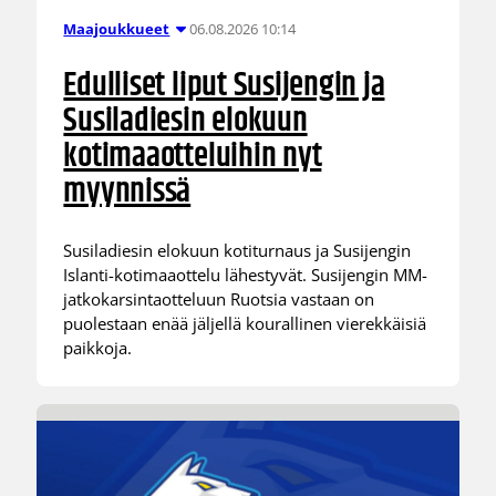
06.08.2026 10:14
Maajoukkueet
Edulliset liput Susijengin ja
Susiladiesin elokuun
kotimaaotteluihin nyt
myynnissä
Susiladiesin elokuun kotiturnaus ja Susijengin
Islanti-kotimaaottelu lähestyvät. Susijengin MM-
jatkokarsintaotteluun Ruotsia vastaan on
puolestaan enää jäljellä kourallinen vierekkäisiä
paikkoja.