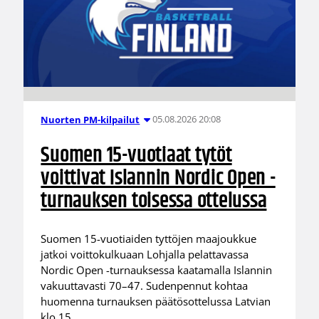
05.08.2026 20:08
Nuorten PM-kilpailut
Suomen 15-vuotiaat tytöt
voittivat Islannin Nordic Open -
turnauksen toisessa ottelussa
Suomen 15-vuotiaiden tyttöjen maajoukkue
jatkoi voittokulkuaan Lohjalla pelattavassa
Nordic Open -turnauksessa kaatamalla Islannin
vakuuttavasti 70–47. Sudenpennut kohtaa
huomenna turnauksen päätösottelussa Latvian
klo 15.