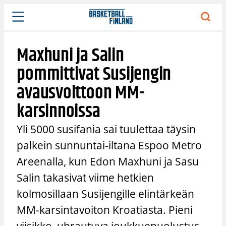
Siirry
sisältöön
Maxhuni ja Salin
pommittivat Susijengin
avausvoittoon MM-
karsinnoissa
Yli 5000 susifania sai tuulettaa täysin
palkein sunnuntai-iltana Espoo Metro
Areenalla, kun Edon Maxhuni ja Sasu
Salin takasivat viime hetkien
kolmosillaan Susijengille elintärkeän
MM-karsintavoiton Kroatiasta. Pieni
viisikko, uhrautuva joukkuepuolustus