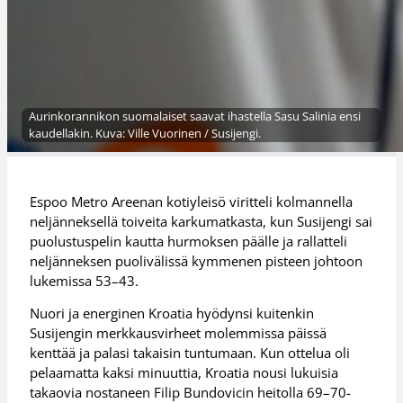
Aurinkorannikon suomalaiset saavat ihastella Sasu Salinia ensi
kaudellakin. Kuva: Ville Vuorinen / Susijengi.
Espoo Metro Areenan kotiyleisö viritteli kolmannella
neljänneksellä toiveita karkumatkasta, kun Susijengi sai
puolustuspelin kautta hurmoksen päälle ja rallatteli
neljänneksen puolivälissä kymmenen pisteen johtoon
lukemissa 53–43.
Nuori ja energinen Kroatia hyödynsi kuitenkin
Susijengin merkkausvirheet molemmissa päissä
kenttää ja palasi takaisin tuntumaan. Kun ottelua oli
pelaamatta kaksi minuuttia, Kroatia nousi lukuisia
takaovia nostaneen Filip Bundovicin heitolla 69–70-