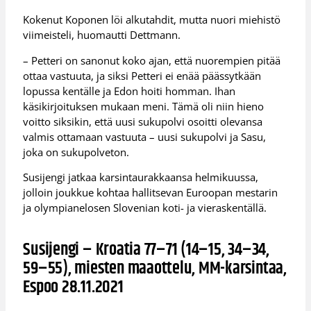
Kokenut Koponen löi alkutahdit, mutta nuori miehistö
viimeisteli, huomautti Dettmann.
– Petteri on sanonut koko ajan, että nuorempien pitää
ottaa vastuuta, ja siksi Petteri ei enää päässytkään
lopussa kentälle ja Edon hoiti homman. Ihan
käsikirjoituksen mukaan meni. Tämä oli niin hieno
voitto siksikin, että uusi sukupolvi osoitti olevansa
valmis ottamaan vastuuta – uusi sukupolvi ja Sasu,
joka on sukupolveton.
Susijengi jatkaa karsintaurakkaansa helmikuussa,
jolloin joukkue kohtaa hallitsevan Euroopan mestarin
ja olympianelosen Slovenian koti- ja vieraskentällä.
Susijengi – Kroatia 77–71 (14–15, 34–34,
59–55), miesten maaottelu, MM-karsintaa,
Espoo 28.11.2021