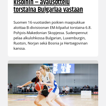
kisoihin – avausottelu
torstaina Bulgariaa vastaan
Suomen 16-vuotiaiden poikien maajoukkue
aloittaa B-divisioonan EM-kilpailut torstaina 6.8.
Pohjois-Makedonian Skopjessa. Sudenpennut
pelaa alkulohkossa Bulgarian, Luxemburgin,
Ruotsin, Norjan sekä Bosnia ja Hertsegovinan
kanssa.