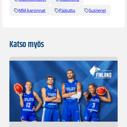
MM-karsinnat
Pääjuttu
Susijengi
Katso myös