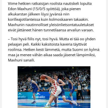
Viime hetkien ratkaisijan roolista nautiskeli lopulta
Edon Maxhuni (15/0/5 syöttöä), joka pienen
alkukarstan jälkeen löysi jyvänsä niin
korilleajotilanteissa kuin kolmoskaaren takaakin.
Maxhunin nautinnolliset yleisönlietsontatuuletukset
eivät jättäneet hänen tunnetilaansa arvailun varaan.
– Tosi hyvä fiilis nyt, tosi hyvä. Mutta ei tää oo yhden
pelaajan peli. Kaikki kaksitoista kaveria täyttivät
roolinsa. Hetken kesti lämmetä, mutta Suomi on kylmä
maa ja menee vähän aikaa saada jäsenet lämpimiksi,
Maxhuni sanaili.