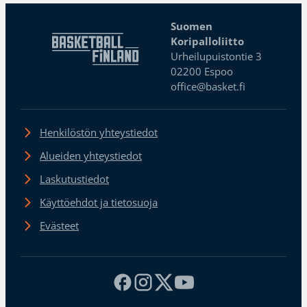
Suomen
Koripalloliitto
Urheilupuistontie 3
02200 Espoo
office@basket.fi
Henkilöstön yhteystiedot
Alueiden yhteystiedot
Laskutustiedot
Käyttöehdot ja tietosuoja
Evästeet