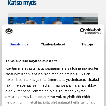
Katso myös
Suostumus
Yksityiskohdat
Tietoja
Tämä sivusto käyttää evästeitä
Käytämme evästeitä tarjoamamme sisällön ja mainosten
08.08.2026 22:58
3×3
räätälöimiseen, sosiaalisen median ominaisuuksien
tukemiseen ja kävijämäärämme analysoimiseen. Lisäksi
Suomea edustavat 3×3-
jaamme sosiaalisen median, mainosalan ja analytiikka-
joukkueet aloittivat Nordic Cup
alan kumppaneillemme tietoja siitä, miten käytät
-urakkansa Kööpenhaminassa
sivustoamme. Kumppanimme voivat yhdistää näitä
tietoja muihin tietoihin, joita olet antanut heille tai joita on