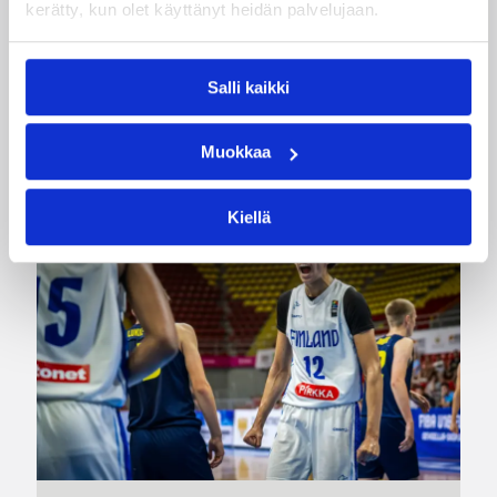
kerätty, kun olet käyttänyt heidän palvelujaan.
Naisten joukkue nappasi avauspäivänä kaksi
voittoa neljästä ottelustaan, kun taas miesten
joukkue haastoi vastustajiaan tiukoissa
Salli kaikki
kamppailuissa, mutta jäi tällä kertaa ilman
voittoja.
Muokkaa
Kiellä