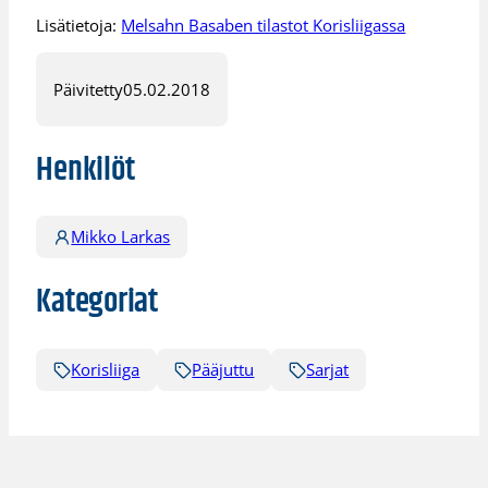
Lisätietoja:
Melsahn Basaben tilastot Korisliigassa
Päivitetty
05.02.2018
Henkilöt
Mikko Larkas
Kategoriat
Korisliiga
Pääjuttu
Sarjat