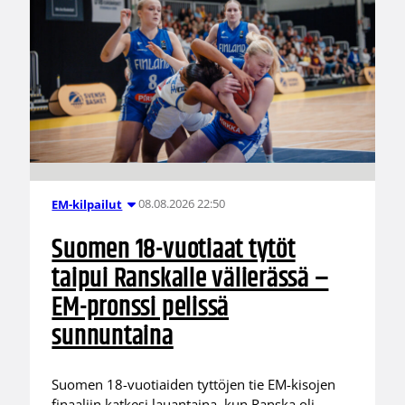
08.08.2026 22:50
EM-kilpailut
Suomen 18-vuotiaat tytöt
taipui Ranskalle välierässä –
EM-pronssi pelissä
sunnuntaina
Suomen 18-vuotiaiden tyttöjen tie EM-kisojen
finaaliin katkesi lauantaina, kun Ranska oli