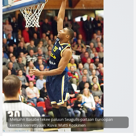
Melsahn Basabe tekee paluun Seagulls-paitaan Euroopan
kenttiä kierrettyään. Kuva: Matti Koskinen