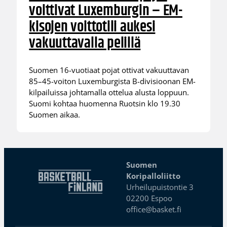
voittivat Luxemburgin – EM-
kisojen voittotili aukesi
vakuuttavalla pelillä
Suomen 16-vuotiaat pojat ottivat vakuuttavan
85–45-voiton Luxemburgista B-divisioonan EM-
kilpailuissa johtamalla ottelua alusta loppuun.
Suomi kohtaa huomenna Ruotsin klo 19.30
Suomen aikaa.
Suomen
Koripalloliitto
Urheilupuistontie 3
02200 Espoo
office@basket.fi