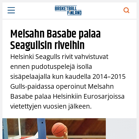
Siirry
sisältöön
Melsahn Basabe palaa
Seagullsin riveihin
Helsinki Seagulls rivit vahvistuvat
ennen pudotuspelejä isolla
sisäpelaajalla kun kaudella 2014–2015
Gulls-paidassa operoinut Melsahn
Basabe palaa Helsinkiin Eurosarjoissa
vietettyjen vuosien jälkeen.