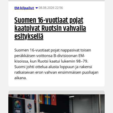
08.08.2026 22:56
EM-kilpailut
Suomen 16-vuotiaat pojat
kaatoivat Ruotsin vahvalla
esityksellä
Suomen 16-vuotiaat pojat nappasivat toisen
peräkkäisen voittonsa B-divisioonan EM-
kisoissa, kun Ruotsi kaatui lukemin 98–79.
Suomi johti ottelua alusta loppuun ja rakensi
ratkaisevan eron vahvan ensimmäisen puoliajan
aikana.