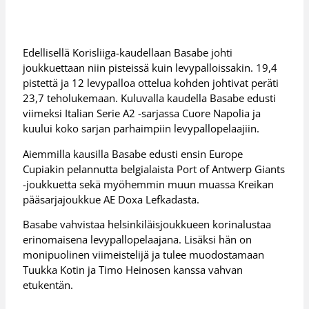
Edellisellä Korisliiga-kaudellaan Basabe johti
joukkuettaan niin pisteissä kuin levypalloissakin. 19,4
pistettä ja 12 levypalloa ottelua kohden johtivat peräti
23,7 teholukemaan. Kuluvalla kaudella Basabe edusti
viimeksi Italian Serie A2 -sarjassa Cuore Napolia ja
kuului koko sarjan parhaimpiin levypallopelaajiin.
Aiemmilla kausilla Basabe edusti ensin Europe
Cupiakin pelannutta belgialaista Port of Antwerp Giants
-joukkuetta sekä myöhemmin muun muassa Kreikan
pääsarjajoukkue AE Doxa Lefkadasta.
Basabe vahvistaa helsinkiläisjoukkueen korinalustaa
erinomaisena levypallopelaajana. Lisäksi hän on
monipuolinen viimeistelijä ja tulee muodostamaan
Tuukka Kotin ja Timo Heinosen kanssa vahvan
etukentän.