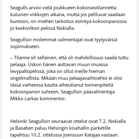
Seagulls arvioi vielä joukkueen kokonaistilannetta
kuluvien viikkojen aikana, mutta jos peliluvat saadaan
kuntoon, on miehen tarkoitus esiintyä kokoonpanossa
jo keskiviikon pelissä Nokialla.
Seagullsin molemmat valmentajat ovat tyytyväisiä
sopimukseen.
– Tilanne oli sellainen, että oli mahdollisuus saada tuttu
pelaaja. Uskon hänen auttavan muun muassa
levypallopelissä, joka on ollut meille hieman
ongelmallista. Mikään muu pelaajavaihtoehto ei olisi
tässä vaiheessa kautta aiheuttanut toimenpiteitä
kokoonpanon suhteen, Seagullsin päävalmentaja
Mikko Larkas kommentoi.
Helsinki Seagullsin seuraavat ottelut ovat 7.2. Nokialla
ja Basaben paluu Helsingin kisahallin parketille
tapahtuu 10.2. ottelussa Joensuun Katajaa vastaan.