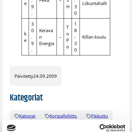
.
PeKa
–
S
:
e
Liikuntahalli
9
H
3
.
0
3
1
T
0
Kerava
8
k
o
.
n
–
:
Killan koulu
e
P
9
Energia
3
o
.
0
Päivitetty
24.09.2009
Kategoriat
Katsojat
Koripalloliitto
Pääjuttu
Suomen Cup