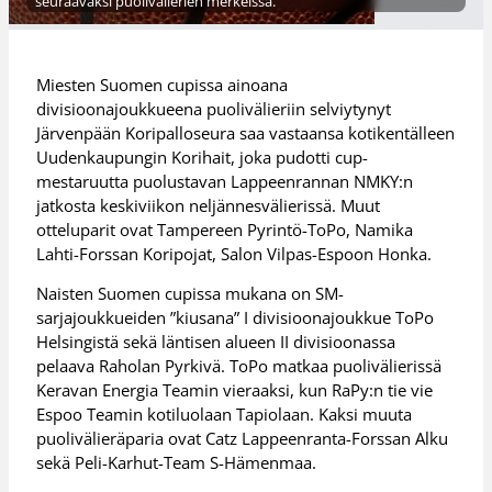
seuraavaksi puolivälierien merkeissä.
Miesten Suomen cupissa ainoana
divisioonajoukkueena puolivälieriin selviytynyt
Järvenpään Koripalloseura saa vastaansa kotikentälleen
Uudenkaupungin Korihait, joka pudotti cup-
mestaruutta puolustavan Lappeenrannan NMKY:n
jatkosta keskiviikon neljännesvälierissä. Muut
otteluparit ovat Tampereen Pyrintö-ToPo, Namika
Lahti-Forssan Koripojat, Salon Vilpas-Espoon Honka.
Naisten Suomen cupissa mukana on SM-
sarjajoukkueiden ”kiusana” I divisioonajoukkue ToPo
Helsingistä sekä läntisen alueen II divisioonassa
pelaava Raholan Pyrkivä. ToPo matkaa puolivälierissä
Keravan Energia Teamin vieraaksi, kun RaPy:n tie vie
Espoo Teamin kotiluolaan Tapiolaan. Kaksi muuta
puolivälieräparia ovat Catz Lappeenranta-Forssan Alku
sekä Peli-Karhut-Team S-Hämenmaa.