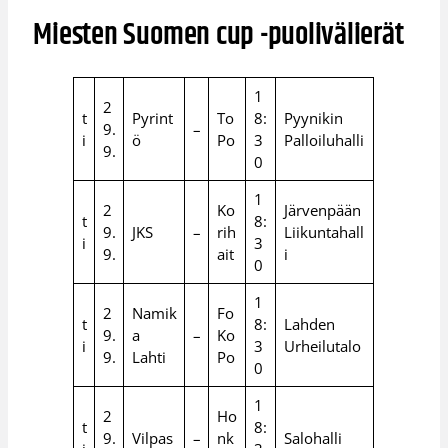
Miesten Suomen cup -puolivälierät
1
2
t
Pyrint
To
8:
Pyynikin
9.
–
i
ö
Po
3
Palloiluhalli
9.
0
1
2
Ko
Järvenpään
t
8:
9.
JKS
–
rih
Liikuntahall
i
3
9.
ait
i
0
1
2
Namik
Fo
t
8:
Lahden
9.
a
–
Ko
i
3
Urheilutalo
9.
Lahti
Po
0
1
2
Ho
t
8:
9.
Vilpas
–
nk
Salohalli