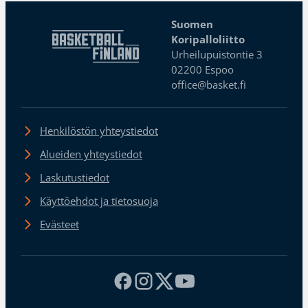
Suomen
Koripalloliitto
Urheilupuistontie 3
02200 Espoo
office@basket.fi
Henkilöstön yhteystiedot
Alueiden yhteystiedot
Laskutustiedot
Käyttöehdot ja tietosuoja
Evästeet