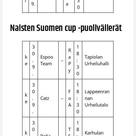
i
3
9.
a
0
Naisten Suomen cup -puolivälierät
3
1
R
0
8
k
Espoo
a
Tapiolan
.
–
:
e
Team
P
Urheiluhalli
9
3
y
.
0
3
1
0
F
8
Lappeenran
k
.
Catz
–
o
:
nan
e
9
A
3
Urheilutalo
.
0
3
1
0
T
8
k
Karhulan