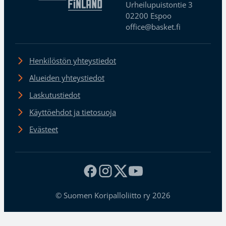
Urheilupuistontie 3
02200 Espoo
office@basket.fi
Henkilöstön yhteystiedot
Alueiden yhteystiedot
Laskutustiedot
Käyttöehdot ja tietosuoja
Evästeet
© Suomen Koripalloliitto ry 2026