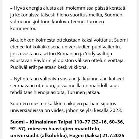
– Hyvä energia alusta asti molemmissa päissä kenttää
ja kokonaisvaltaisesti hieno suoritus meiltä, Suomen
valmennusjohtoon kuuluva Teemu Turunen
kommentoi.
Alkulohkon kolmesta ottelustaan kaksi voittanut Suomi
etenee lohkokakkosena universiadien puolivälieriin,
jossa vastaan asettuu Romanian ja Yhdysvaltoja
edustavan Baylorin yliopiston välisen ottelun voittaja.
Puolivälierät pelataan keskiviikkona.
– Nyt otetaan välipäivä vastaan ja käännetään katseet
seuraavaan otteluun, jossa meillä on mahdollisuus
tehdä taas hienoja asioita, Turunen jatkaa.
Suomen miesten kaikkien aikojen parhain sijoitus
universiadeissa on viides, johon se ylsi kesällä 2023.
Suomi – Kiinalainen Taipei 110–77 (32–16, 60–36,
92–57), miesten haastajien maaottelu,
universiadit (alkulohko), Hagen (Saksa) 21.7.2025