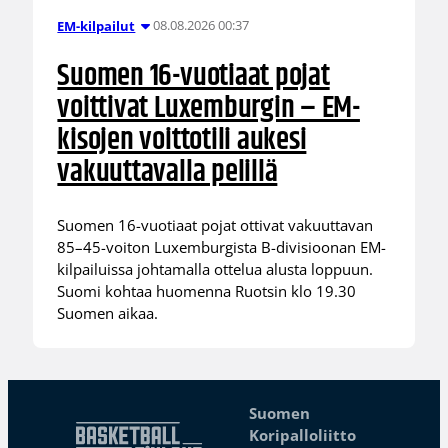
08.08.2026 00:37
EM-kilpailut
Suomen 16-vuotiaat pojat
voittivat Luxemburgin – EM-
kisojen voittotili aukesi
vakuuttavalla pelillä
Suomen 16-vuotiaat pojat ottivat vakuuttavan
85–45-voiton Luxemburgista B-divisioonan EM-
kilpailuissa johtamalla ottelua alusta loppuun.
Suomi kohtaa huomenna Ruotsin klo 19.30
Suomen aikaa.
Suomen
Koripalloliitto