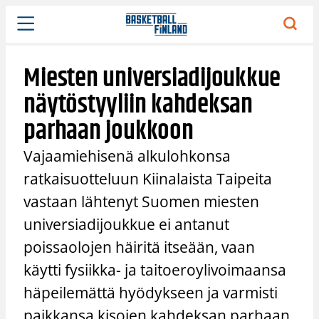
Siirry
sisältöön
Miesten universiadijoukkue
näytöstyyliin kahdeksan
parhaan joukkoon
Vajaamiehisenä alkulohkonsa
ratkaisuotteluun Kiinalaista Taipeita
vastaan lähtenyt Suomen miesten
universiadijoukkue ei antanut
poissaolojen häiritä itseään, vaan
käytti fysiikka- ja taitoeroylivoimaansa
häpeilemättä hyödykseen ja varmisti
paikkansa kisojen kahdeksan parhaan