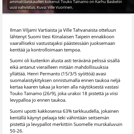
ammattilaiskauden kokenut Touko Tainamo on Karhu Basketin
uusi vahvistus. Kuva: Ville Vuorinen.
Ilman Viljami Vartiaista ja Ville Tahvanaista otteluun
lähtenyt Suomi tiesi Kiinalaisen Taipein ennakkoon
vaaralliseksi vastustajaksi päästessään juoksemaan
kenttää ja kontrolloimaan tempoa.
Suomi oli kuitenkin alusta asti terävänä pelissä sisällä
eikä antanut vierailleen mitään mahdollisuuksia
yllättää. Henri Permanto (15/3/5 syöttöä) avasi
suomalaistykityksen onnistumalla ennen taukoa neljä
kertaa kaaren takaa ja korien alla näytöksestä vastasi
Touko Tainamo (26/9), joka urakoi 18 pistettä ja viisi
levypalloa jo ennen taukoa.
Suomi upotti kakkosensa 63% tarkkuudella, jokainen
kentällä käynyt pelaaja teki vähintään seitsemän
pistettä ja levypallot merkittiin Suomelle murskaluvuin
50-26.