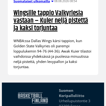
08.08.2026 08:54
Suomalaiset ulkomailla
Wingsille tappio Valkyriesia
vastaan – Kuier neljä pistettä
ja kaksi torjuntaa
WNBA:ssa Dallas Wings kärsi tappion, kun
Golden State Valkyries oli parempi
loppulukemin 94-76 (44-36). Awak Kuier tilastoi
vaihdoissa yhdeksässä ja puolessa minuutissa
neljä pistettä, yhden levypallon ja kaksi
torjuntaa.
Suomen
Koripalloliitto
Urheilupuistontie 3
02200 Espoo