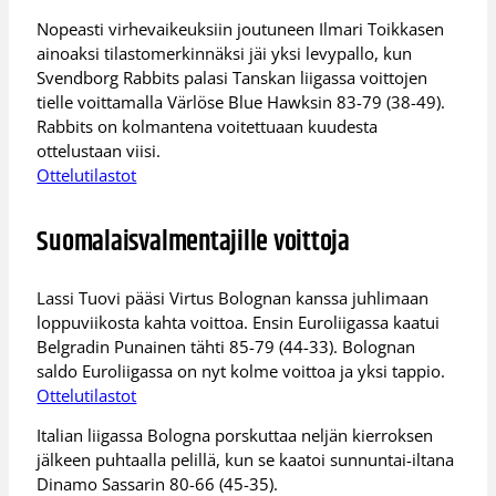
Nopeasti virhevaikeuksiin joutuneen Ilmari Toikkasen
ainoaksi tilastomerkinnäksi jäi yksi levypallo, kun
Svendborg Rabbits palasi Tanskan liigassa voittojen
tielle voittamalla Värlöse Blue Hawksin 83-79 (38-49).
Rabbits on kolmantena voitettuaan kuudesta
ottelustaan viisi.
Ottelutilastot
Suomalaisvalmentajille voittoja
Lassi Tuovi pääsi Virtus Bolognan kanssa juhlimaan
loppuviikosta kahta voittoa. Ensin Euroliigassa kaatui
Belgradin Punainen tähti 85-79 (44-33). Bolognan
saldo Euroliigassa on nyt kolme voittoa ja yksi tappio.
Ottelutilastot
Italian liigassa Bologna porskuttaa neljän kierroksen
jälkeen puhtaalla pelillä, kun se kaatoi sunnuntai-iltana
Dinamo Sassarin 80-66 (45-35).