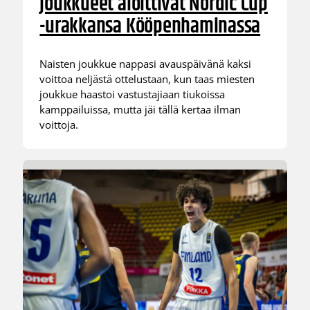
joukkueet aloittivat Nordic Cup
-urakkansa Kööpenhaminassa
Naisten joukkue nappasi avauspäivänä kaksi
voittoa neljästä ottelustaan, kun taas miesten
joukkue haastoi vastustajiaan tiukoissa
kamppailuissa, mutta jäi tällä kertaa ilman
voittoja.