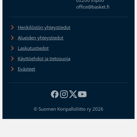
office@basket.fi
Henkilöstön yhteystiedot
Alueiden yhteystiedot
Laskutustiedot
Käyttöehdot ja tietosuoja
Evästeet
© Suomen Koripalloliitto ry 2026