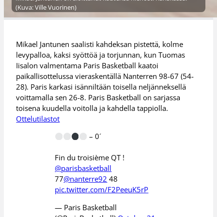
(Kuva: Ville Vuorinen)
Mikael Jantunen saalisti kahdeksan pistettä, kolme
levypalloa, kaksi syöttöä ja torjunnan, kun Tuomas
Iisalon valmentama Paris Basketball kaatoi
paikallisottelussa vieraskentällä Nanterren 98-67 (54-
28). Paris karkasi isänniltään toisella neljänneksellä
voittamalla sen 26-8. Paris Basketball on sarjassa
toisena kuudella voitolla ja kahdella tappiolla.
Ottelutilastot
– 0´
Fin du troisième QT !
@parisbasketball
77
@nanterre92
48
pic.twitter.com/F2PeeuK5rP
— Paris Basketball