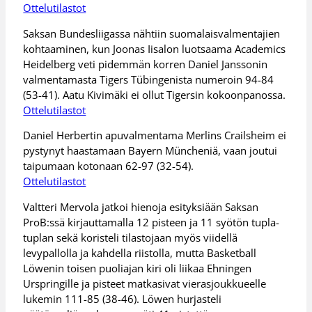
Ottelutilastot
Saksan Bundesliigassa nähtiin suomalaisvalmentajien
kohtaaminen, kun Joonas Iisalon luotsaama Academics
Heidelberg veti pidemmän korren Daniel Janssonin
valmentamasta Tigers Tübingenista numeroin 94-84
(53-41). Aatu Kivimäki ei ollut Tigersin kokoonpanossa.
Ottelutilastot
Daniel Herbertin apuvalmentama Merlins Crailsheim ei
pystynyt haastamaan Bayern Müncheniä, vaan joutui
taipumaan kotonaan 62-97 (32-54).
Ottelutilastot
Valtteri Mervola jatkoi hienoja esityksiään Saksan
ProB:ssä kirjauttamalla 12 pisteen ja 11 syötön tupla-
tuplan sekä koristeli tilastojaan myös viidellä
levypallolla ja kahdella riistolla, mutta Basketball
Löwenin toisen puoliajan kiri oli liikaa Ehningen
Urspringille ja pisteet matkasivat vierasjoukkueelle
lukemin 111-85 (38-46). Löwen hurjasteli