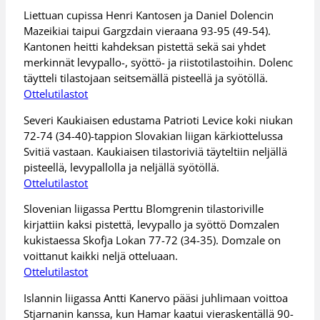
Liettuan cupissa Henri Kantosen ja Daniel Dolencin
Mazeikiai taipui Gargzdain vieraana 93-95 (49-54).
Kantonen heitti kahdeksan pistettä sekä sai yhdet
merkinnät levypallo-, syöttö- ja riistotilastoihin. Dolenc
täytteli tilastojaan seitsemällä pisteellä ja syötöllä.
Ottelutilastot
Severi Kaukiaisen edustama Patrioti Levice koki niukan
72-74 (34-40)-tappion Slovakian liigan kärkiottelussa
Svitiä vastaan. Kaukiaisen tilastoriviä täyteltiin neljällä
pisteellä, levypallolla ja neljällä syötöllä.
Ottelutilastot
Slovenian liigassa Perttu Blomgrenin tilastoriville
kirjattiin kaksi pistettä, levypallo ja syöttö Domzalen
kukistaessa Skofja Lokan 77-72 (34-35). Domzale on
voittanut kaikki neljä otteluaan.
Ottelutilastot
Islannin liigassa Antti Kanervo pääsi juhlimaan voittoa
Stjarnanin kanssa, kun Hamar kaatui vieraskentällä 90-