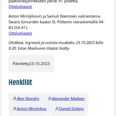
päätösneljännekseen peräti 41 pistettä.
Ottelutilastot
Anton Mirolybovin ja Samuli Niemisen valmentama
Swans Gmunden kaatoi St. Pöltenin vieraskentällä 94-
83 (54-41).
Ottelutilastot
Otsikkoa, ingressiä ja uutista muokattu 23.10.2023 kello
9.20: Edon Maxhunin tilastot lisätty
Päivitetty
23.10.2023
Henkilöt
Alex Murphy
Alexander Madsen
Anton Mirolybov
Daniel Dolenc