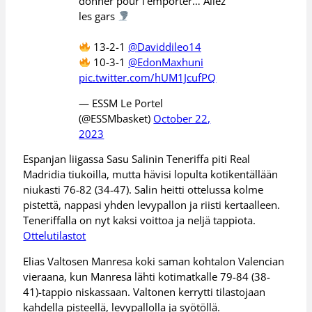
donner pour l'emporter… Allez
les gars
13-2-1
@Daviddileo14
10-3-1
@EdonMaxhuni
pic.twitter.com/hUM1JcufPQ
— ESSM Le Portel
(@ESSMbasket)
October 22,
2023
Espanjan liigassa Sasu Salinin Teneriffa piti Real
Madridia tiukoilla, mutta hävisi lopulta kotikentällään
niukasti 76-82 (34-47). Salin heitti ottelussa kolme
pistettä, nappasi yhden levypallon ja riisti kertaalleen.
Teneriffalla on nyt kaksi voittoa ja neljä tappiota.
Ottelutilastot
Elias Valtosen Manresa koki saman kohtalon Valencian
vieraana, kun Manresa lähti kotimatkalle 79-84 (38-
41)-tappio niskassaan. Valtonen kerrytti tilastojaan
kahdella pisteellä, levypallolla ja syötöllä.