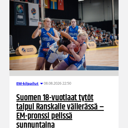
08.08.2026 22:50
EM-kilpailut
Suomen 18-vuotiaat tytöt
taipui Ranskalle välierässä –
EM-pronssi pelissä
sunnuntaina