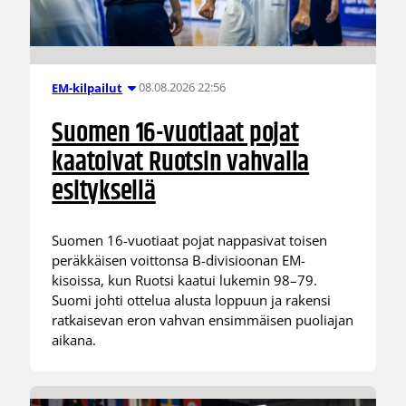
08.08.2026 22:56
EM-kilpailut
Suomen 16-vuotiaat pojat
kaatoivat Ruotsin vahvalla
esityksellä
Suomen 16-vuotiaat pojat nappasivat toisen
peräkkäisen voittonsa B-divisioonan EM-
kisoissa, kun Ruotsi kaatui lukemin 98–79.
Suomi johti ottelua alusta loppuun ja rakensi
ratkaisevan eron vahvan ensimmäisen puoliajan
aikana.