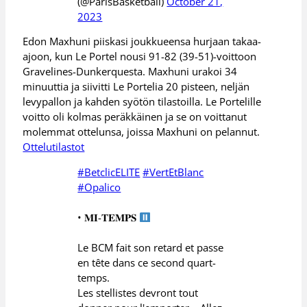
(@ParisBasketball)
October 21,
2023
Edon Maxhuni piiskasi joukkueensa hurjaan takaa-
ajoon, kun Le Portel nousi 91-82 (39-51)-voittoon
Gravelines-Dunkerquesta. Maxhuni urakoi 34
minuuttia ja siivitti Le Portelia 20 pisteen, neljän
levypallon ja kahden syötön tilastoilla. Le Portelille
voitto oli kolmas peräkkäinen ja se on voittanut
molemmat ottelunsa, joissa Maxhuni on pelannut.
Ottelutilastot
#BetclicELITE
#VertEtBlanc
#Opalico
• 𝐌𝐈-𝐓𝐄𝐌𝐏𝐒
Le BCM fait son retard et passe
en tête dans ce second quart-
temps.
Les stellistes devront tout