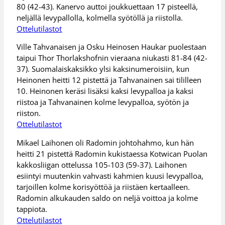
80 (42-43). Kanervo auttoi joukkuettaan 17 pisteellä,
neljällä levypallolla, kolmella syötöllä ja riistolla.
Ottelutilastot
Ville Tahvanaisen ja Osku Heinosen Haukar puolestaan
taipui Thor Thorlakshofnin vieraana niukasti 81-84 (42-
37). Suomalaiskaksikko ylsi kaksinumeroisiin, kun
Heinonen heitti 12 pistettä ja Tahvanainen sai tililleen
10. Heinonen keräsi lisäksi kaksi levypalloa ja kaksi
riistoa ja Tahvanainen kolme levypalloa, syötön ja
riiston.
Ottelutilastot
Mikael Laihonen oli Radomin johtohahmo, kun hän
heitti 21 pistettä Radomin kukistaessa Kotwican Puolan
kakkosliigan ottelussa 105-103 (59-37). Laihonen
esiintyi muutenkin vahvasti kahmien kuusi levypalloa,
tarjoillen kolme korisyöttöä ja riistäen kertaalleen.
Radomin alkukauden saldo on neljä voittoa ja kolme
tappiota.
Ottelutilastot