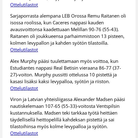
Ottelutilastot
Sarjaporrasta alempana LEB Orossa Remu Raitanen oli
isossa roolissa, kun Caceres nappasi kauden
avausvoittonsa kaadettuaan Melillan 90-76 (55-43).
Raitanen oli joukkueensa parhaimmistoon 13 pisteen,
kolmen levypallon ja kahden syötön tilastoilla.
Ottelutilastot
Alex Murphy pääsi tuulettamaan myös voittoa, kun
Estudiantes nappasi Real Betisin vieraana 86-77 (37-
27)-voiton. Murphy pussitti ottelussa 10 pistettä ja
kasasi lisäksi kaksi levypalloa, syötön ja riiston.
Ottelutilastot
Viron ja Latvian yhteisliigassa Alexander Madsen pääsi
nautiskelemaan 107-65 (55-33)-voitosta Ventspilsin
kustannuksella. Madsen teki tarkkaa työtä heittäen
täydellisellä heittopelillä kahdeksan pistettä ja sai
tilastoihinsa myös kolme levypalloa ja syötön.
Ottelutilastot