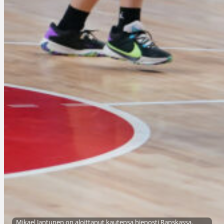
Mikael Jantunen on aloittanut kautensa hienosti Ranskassa.