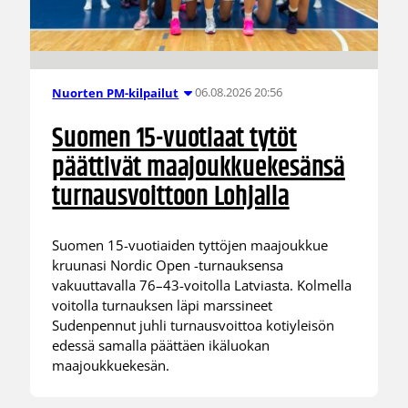
06.08.2026 20:56
Nuorten PM-kilpailut
Suomen 15-vuotiaat tytöt
päättivät maajoukkuekesänsä
turnausvoittoon Lohjalla
Suomen 15-vuotiaiden tyttöjen maajoukkue
kruunasi Nordic Open -turnauksensa
vakuuttavalla 76–43-voitolla Latviasta. Kolmella
voitolla turnauksen läpi marssineet
Sudenpennut juhli turnausvoittoa kotiyleisön
edessä samalla päättäen ikäluokan
maajoukkuekesän.