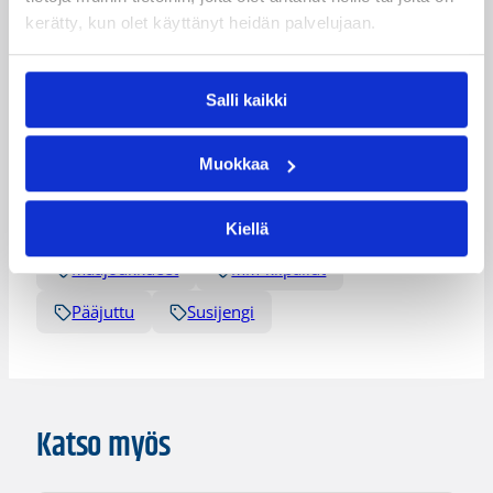
Lisätiedot:
MM-kisojen nettisivut
kerätty, kun olet käyttänyt heidän palvelujaan.
Päivitetty
18.08.2014
Salli kaikki
Kategoriat
Muokkaa
Katsojat
Koripalloliitto
Maajoukkue
Kiellä
Maajoukkueet
MM-kilpailut
Pääjuttu
Susijengi
Katso myös