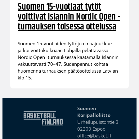
Suomen 15-vuotiaat tytöt
voittivat Islannin Nordic Open -
turnauksen toisessa ottelussa
Suomen 15-vuotiaiden tyttöjen maajoukkue
jatkoi voittokulkuaan Lohjalla pelattavassa
Nordic Open -turnauksessa kaatamalla Islannin
vakuuttavasti 70–47. Sudenpennut kohtaa
huomenna turnauksen päätösottelussa Latvian
klo 15.
Suomen
Koripalloliitto
Urheilupuistontie 3
02200 Espoo
office@basket.fi