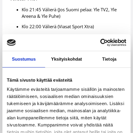
Klo 21:45 Välierä (Jos Suomi pelaa: Yle TV2, Yle
Areena & Yle Puhe)
Klo 22:00 Välierä (Viasat Sport Xtra)
Perjantai 12.9.
Klo 22:45 Välierä (Jos Suomi pelaa: Yle TV2, Yle
Areena & Yle Puhe)
Suostumus
Yksityiskohdat
Tietoja
Klo 23:00 Välierä (Viasat Sport Xtra)
Lauantai 13.9.
Tämä sivusto käyttää evästeitä
Klo 19:00 Pronssiottelu (Viasat Sport)
Käytämme evästeitä tarjoamamme sisällön ja mainosten
räätälöimiseen, sosiaalisen median ominaisuuksien
Sunnuntai 14.9.
tukemiseen ja kävijämäärämme analysoimiseen. Lisäksi
Klo 21:45 Loppuottelu + kisastudio (Yle TV2 tai
jaamme sosiaalisen median, mainosalan ja analytiikka-
Yle Fem & Yle Areena)
alan kumppaneillemme tietoja siitä, miten käytät
Klo 22:00 Loppuottelu (Viasat Sport Xtra)
sivustoamme. Kumppanimme voivat yhdistää näitä
tietoja muihin tietoihin, joita olet antanut heille tai joita on