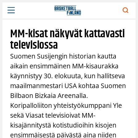
Siirry
sisältöön
MM-kisat näkyvät kattavasti
televisiossa
Suomen Susijengin historian kautta
aikain ensimmäinen MM-kisaurakka
käynnistyy 30. elokuuta, kun hallitseva
maailmanmestari USA kohtaa Suomen
Bilbaon Bizkaia Areenalla.
Koripalloliiton yhteistyökumppani Yle
sekä Viasat televisioivat MM-
kisajännitystä kotistudioihin kisojen
ensimmäisestä päivästä aina niiden