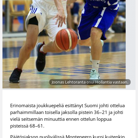
Joonas Lehtoranta osui Hollantia vastaan.
Erinomaista joukkuepeliä esittänyt Suomi johti ottelua
parhaimmillaan toisella jaksolla pistein 36–21 ja johti
vielä seitsemän minuuttia ennen ottelun loppua
pisteissä 68–61.
Päätösjakson puolivälissä Montenegro kuroi kuitenkin