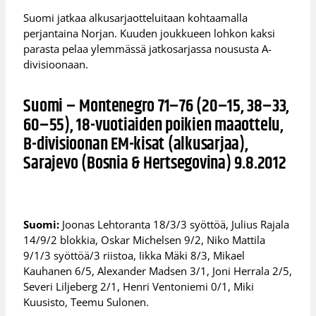
Suomi jatkaa alkusarjaotteluitaan kohtaamalla
perjantaina Norjan. Kuuden joukkueen lohkon kaksi
parasta pelaa ylemmässä jatkosarjassa noususta A-
divisioonaan.
Suomi – Montenegro 71–76 (20–15, 38–33,
60–55), 18-vuotiaiden poikien maaottelu,
B-divisioonan EM-kisat (alkusarjaa),
Sarajevo (Bosnia & Hertsegovina) 9.8.2012
Suomi:
Joonas Lehtoranta 18/3/3 syöttöä, Julius Rajala
14/9/2 blokkia, Oskar Michelsen 9/2, Niko Mattila
9/1/3 syöttöä/3 riistoa, Iikka Mäki 8/3, Mikael
Kauhanen 6/5, Alexander Madsen 3/1, Joni Herrala 2/5,
Severi Liljeberg 2/1, Henri Ventoniemi 0/1, Miki
Kuusisto, Teemu Sulonen.