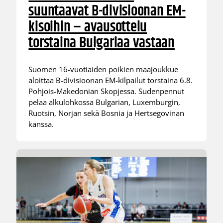
suuntaavat B-divisioonan EM-
kisoihin – avausottelu
torstaina Bulgariaa vastaan
Suomen 16-vuotiaiden poikien maajoukkue
aloittaa B-divisioonan EM-kilpailut torstaina 6.8.
Pohjois-Makedonian Skopjessa. Sudenpennut
pelaa alkulohkossa Bulgarian, Luxemburgin,
Ruotsin, Norjan sekä Bosnia ja Hertsegovinan
kanssa.