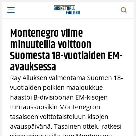
Siirry
sisältöön
Montenegro viime
minuuteilla voittoon
Suomesta 18-vuotiaiden EM-
avauksessa
Ray Ailuksen valmentama Suomen 18-
vuotiaiden poikien maajoukkue
haastoi B-divisioonan EM-kisojen
turnaussuosikin Montenegron
tasaiseen voittotaisteluun kisojen
avauspäivänä. Tasainen ottelu ratkesi
viime minuuteilla, kun Montenegro