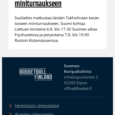
miniturnaukseen
Susiladies matkustaa tänään Tukholmaan kesän
toiseen miniturnaukseen. Suomi kohtaa
Liettuan torstaina 6.8. klo 17.30 Suomen aikaa
Fryshusetissa ja perjantaina 7.8. klo 19.00
Ruotsin Kistamässanissa.
Suomen
Koripalloliitto
Urheilupuistontie 3
02200 Espoo
office@basket.fi
Henkilöstön yhteystiedot
Alueiden yhteystiedot