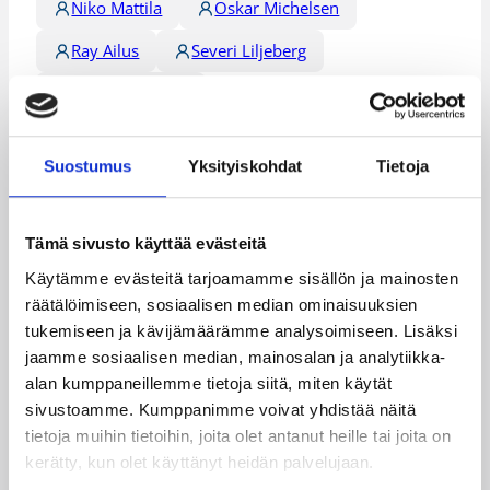
Niko Mattila
Oskar Michelsen
Ray Ailus
Severi Liljeberg
Teemu Sulonen
Kategoriat
Suostumus
Yksityiskohdat
Tietoja
EM-karsinnat
Maajoukkue
Tämä sivusto käyttää evästeitä
Maaottelu
MU18
Pääjuttu
Käytämme evästeitä tarjoamamme sisällön ja mainosten
räätälöimiseen, sosiaalisen median ominaisuuksien
tukemiseen ja kävijämäärämme analysoimiseen. Lisäksi
jaamme sosiaalisen median, mainosalan ja analytiikka-
alan kumppaneillemme tietoja siitä, miten käytät
Katso myös
sivustoamme. Kumppanimme voivat yhdistää näitä
tietoja muihin tietoihin, joita olet antanut heille tai joita on
kerätty, kun olet käyttänyt heidän palvelujaan.