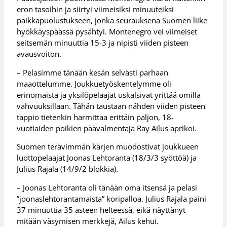
eron tasoihin ja siirtyi viimeisiksi minuuteiksi
paikkapuolustukseen, jonka seurauksena Suomen liike
hyökkäyspäässä pysähtyi. Montenegro vei viimeiset
seitsemän minuuttia 15-3 ja nipisti viiden pisteen
avausvoiton.
– Pelasimme tänään kesän selvästi parhaan
maaottelumme. Joukkuetyöskentelymme oli
erinomaista ja yksilöpelaajat uskalsivat yrittää omilla
vahvuuksillaan. Tähän taustaan nähden viiden pisteen
tappio tietenkin harmittaa erittäin paljon, 18-
vuotiaiden poikien päävalmentaja Ray Ailus aprikoi.
Suomen terävimmän kärjen muodostivat joukkueen
luottopelaajat Joonas Lehtoranta (18/3/3 syöttöä) ja
Julius Rajala (14/9/2 blokkia).
– Joonas Lehtoranta oli tänään oma itsensä ja pelasi
”joonaslehtorantamaista” koripalloa. Julius Rajala paini
37 minuuttia 35 asteen helteessä, eikä näyttänyt
mitään väsymisen merkkejä, Ailus kehui.