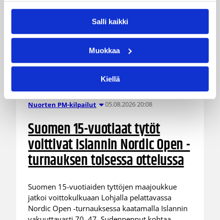
Salli kaikki
Muokkaa
Kiellä
05.08.2026 20:08
Nuorten PM-kilpailut
Suomen 15-vuotiaat tytöt
voittivat Islannin Nordic Open -
turnauksen toisessa ottelussa
Suomen 15-vuotiaiden tyttöjen maajoukkue
jatkoi voittokulkuaan Lohjalla pelattavassa
Nordic Open -turnauksessa kaatamalla Islannin
vakuuttavasti 70–47. Sudenpennut kohtaa