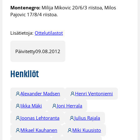
Montenegro:
Milija Mikovic 20/6/3 riistoa, Milos
Pajovic 17/8/4 riistoa.
Lisätietoja:
Ottelutilastot
Päivitetty
09.08.2012
Henkilöt
Alexander Madsen
Henri Ventoniemi
Iikka Mäki
Joni Herrala
Joonas Lehtoranta
Julius Rajala
Mikael Kauhanen
Miki Kuusisto