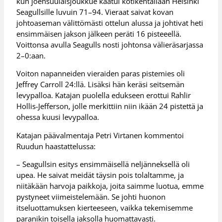
kun joensuulaisjoukkue kaatui kotikentällään Helsinki
Seagullsille luvuin 71–94. Vieraat saivat kovan
johtoaseman välittömästi ottelun alussa ja johtivat heti
ensimmäisen jakson jälkeen peräti 16 pisteeellä.
Voittonsa avulla Seagulls nosti johtonsa välieräsarjassa
2–0:aan.
Voiton napanneiden vieraiden paras pistemies oli
Jeffrey Carroll 24:llä. Lisäksi hän keräsi seitsemän
levypalloa. Katajan puolella edukseen erottui Rahlir
Hollis-Jefferson, jolle merkittiin niin ikään 24 pistettä ja
ohessa kuusi levypalloa.
Katajan päävalmentaja Petri Virtanen kommentoi
Ruudun haastattelussa:
– Seagullsin esitys ensimmäisellä neljänneksellä oli
upea. He saivat meidät täysin pois tolaltamme, ja
niitäkään harvoja paikkoja, joita saimme luotua, emme
pystyneet viimeistelemään. Se johti huonon
itseluottamuksen kierteeseen, vaikka tekemisemme
paranikin toisella jaksolla huomattavasti.