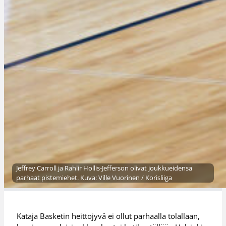
Jeffrey Carroll ja Rahlir Hollis-Jefferson olivat joukkueidensa
parhaat pistemiehet. Kuva: Ville Vuorinen / Korisliiga
Kataja Basketin heittojyvä ei ollut parhaalla tolallaan,