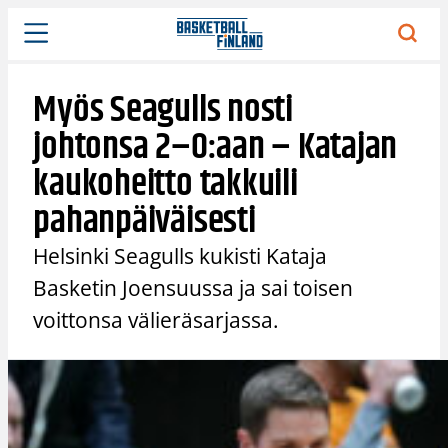
Siirry
sisältöön
Myös Seagulls nosti
johtonsa 2–0:aan – Katajan
kaukoheitto takkuili
pahanpäiväisesti
Helsinki Seagulls kukisti Kataja
Basketin Joensuussa ja sai toisen
voittonsa välieräsarjassa.