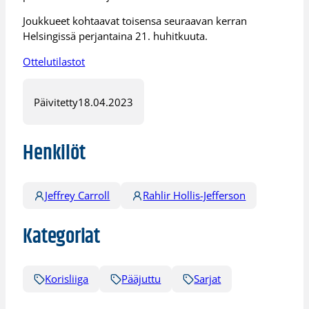
Joukkueet kohtaavat toisensa seuraavan kerran
Helsingissä perjantaina 21. huhitkuuta.
Ottelutilastot
Päivitetty
18.04.2023
Henkilöt
Jeffrey Carroll
Rahlir Hollis-Jefferson
Kategoriat
Korisliiga
Pääjuttu
Sarjat