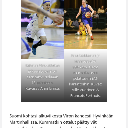
Sara Rokkanen ja
Naarassudet
Kahden Viro-ottelun
valmistautuvat
jälkeen Suomi on
marraskuussa
tiivistänyt rinkiään
pelattaviin EM-
13 pelaajaan.
karsintoihin. Kuvat:
Kuvassa Anni Jämsä.
Ville Vuorinen &
Francois Perthuis.
Suomi kohtasi alkuviikosta Viron kahdesti Hyvinkään
Martinhallissa. Kummatkin ottelut päättyivät