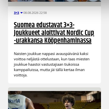
08.08.2026 22:58
3×3
Suomea edustavat 3×3-
joukkueet aloittivat Nordic Cup
-urakkansa Kööpenhaminassa
Naisten joukkue nappasi avauspäivänä kaksi
voittoa neljästä ottelustaan, kun taas miesten
joukkue haastoi vastustajiaan tiukoissa
kamppailuissa, mutta jäi tällä kertaa ilman
voittoja.