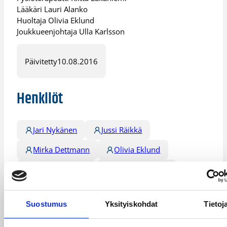
Lääkäri Lauri Alanko
Huoltaja Olivia Eklund
Joukkueenjohtaja Ulla Karlsson
Päivitetty
10.08.2016
Henkilöt
Jari Nykänen
Jussi Räikkä
Mirka Dettmann
Olivia Eklund
Pekka Salminen
Riitta Lakaniemi
Tuula Tuomari
Ulla Karlsson
Suostumus
Yksityiskohdat
Tietoj
Kategoriat