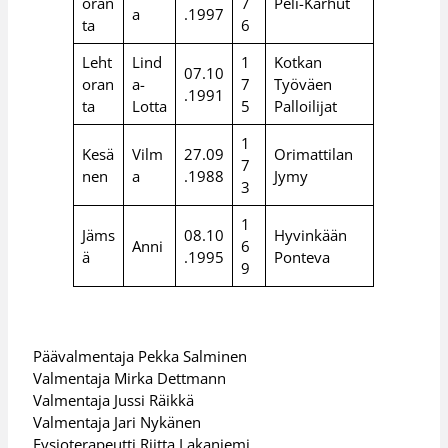
oran
7
Peli-Karhut
a
.1997
ta
6
Leht
Lind
1
Kotkan
07.10
oran
a-
7
Työväen
.1991
ta
Lotta
5
Palloilijat
1
Kesä
Vilm
27.09
Orimattilan
7
nen
a
.1988
Jymy
3
1
Jäms
08.10
Hyvinkään
Anni
6
ä
.1995
Ponteva
9
Päävalmentaja Pekka Salminen
Valmentaja Mirka Dettmann
Valmentaja Jussi Räikkä
Valmentaja Jari Nykänen
Fysioterapeutti Riitta Lakaniemi