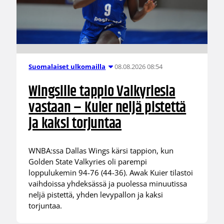
08.08.2026 08:54
Suomalaiset ulkomailla
Wingsille tappio Valkyriesia
vastaan – Kuier neljä pistettä
ja kaksi torjuntaa
WNBA:ssa Dallas Wings kärsi tappion, kun
Golden State Valkyries oli parempi
loppulukemin 94-76 (44-36). Awak Kuier tilastoi
vaihdoissa yhdeksässä ja puolessa minuutissa
neljä pistettä, yhden levypallon ja kaksi
torjuntaa.