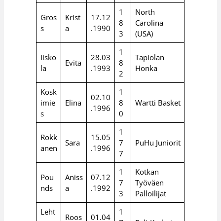
1
North
Gros
Krist
17.12
8
Carolina
s
a
.1990
3
(USA)
1
Iisko
28.03
Tapiolan
Evita
8
la
.1993
Honka
2
Kosk
1
02.10
imie
Elina
8
Wartti Basket
.1996
s
0
1
Rokk
15.05
Sara
7
PuHu Juniorit
anen
.1996
7
1
Kotkan
Pou
Aniss
07.12
7
Työväen
nds
a
.1992
3
Palloilijat
Leht
1
Roos
01.04