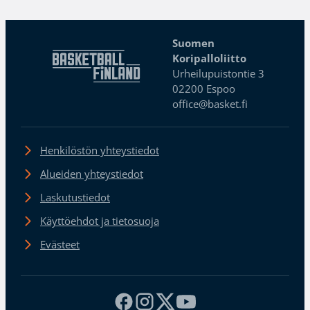
Suomen
Koripalloliitto
Urheilupuistontie 3
02200 Espoo
office@basket.fi
Henkilöstön yhteystiedot
Alueiden yhteystiedot
Laskutustiedot
Käyttöehdot ja tietosuoja
Evästeet