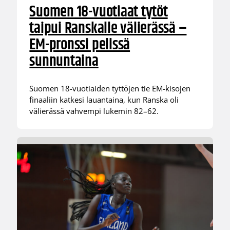
Suomen 18-vuotiaat tytöt
taipui Ranskalle välierässä –
EM-pronssi pelissä
sunnuntaina
Suomen 18-vuotiaiden tyttöjen tie EM-kisojen
finaaliin katkesi lauantaina, kun Ranska oli
välierässä vahvempi lukemin 82–62.