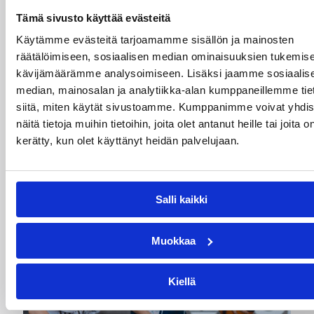
Tämä sivusto käyttää evästeitä
Maajoukkue
Maajoukkueet
Käytämme evästeitä tarjoamamme sisällön ja mainosten
räätälöimiseen, sosiaalisen median ominaisuuksien tukemise
Pääjuttu
Susiladies
kävijämäärämme analysoimiseen. Lisäksi jaamme sosiaalis
median, mainosalan ja analytiikka-alan kumppaneillemme tie
siitä, miten käytät sivustoamme. Kumppanimme voivat yhdis
näitä tietoja muihin tietoihin, joita olet antanut heille tai joita o
Katso myös
kerätty, kun olet käyttänyt heidän palvelujaan.
Salli kaikki
Muokkaa
Kiellä