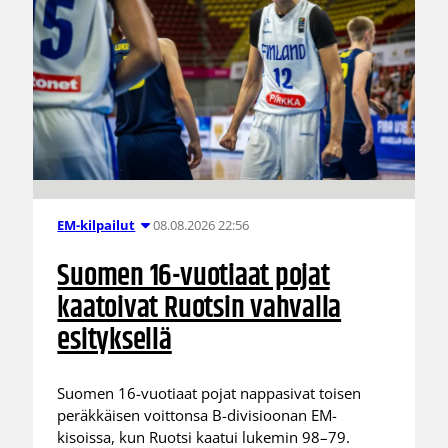
08.08.2026 22:56
EM-kilpailut
Suomen 16-vuotiaat pojat
kaatoivat Ruotsin vahvalla
esityksellä
Suomen 16-vuotiaat pojat nappasivat toisen
peräkkäisen voittonsa B-divisioonan EM-
kisoissa, kun Ruotsi kaatui lukemin 98–79.