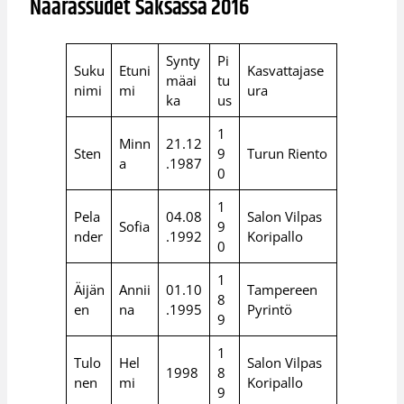
Naarassudet Saksassa 2016
Synty
Pi
Suku
Etuni
Kasvattajase
mäai
tu
nimi
mi
ura
ka
us
1
Minn
21.12
Sten
9
Turun Riento
a
.1987
0
1
Pela
04.08
Salon Vilpas
Sofia
9
nder
.1992
Koripallo
0
1
Äijän
Annii
01.10
Tampereen
8
en
na
.1995
Pyrintö
9
1
Tulo
Hel
Salon Vilpas
1998
8
nen
mi
Koripallo
9