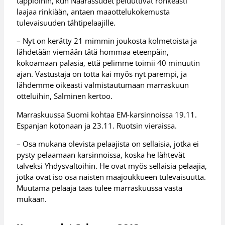
tappioihin, kun Naarassudet peluuttivat rohkeasti
laajaa rinkiään, antaen maaottelukokemusta
tulevaisuuden tähtipelaajille.
– Nyt on kerätty 21 mimmin joukosta kolmetoista ja
lähdetään viemään tätä hommaa eteenpäin,
kokoamaan palasia, että pelimme toimii 40 minuutin
ajan. Vastustaja on totta kai myös nyt parempi, ja
lähdemme oikeasti valmistautumaan marraskuun
otteluihin, Salminen kertoo.
Marraskuussa Suomi kohtaa EM-karsinnoissa 19.11.
Espanjan kotonaan ja 23.11. Ruotsin vieraissa.
– Osa mukana olevista pelaajista on sellaisia, jotka ei
pysty pelaamaan karsinnoissa, koska he lähtevät
talveksi Yhdysvaltoihin. He ovat myös sellaisia pelaajia,
jotka ovat iso osa naisten maajoukkueen tulevaisuutta.
Muutama pelaaja taas tulee marraskuussa vasta
mukaan.