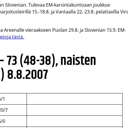
tun Slovenian. Tulevaa EM-karsintakuntoaan joukkue
oitusleirillä 15.-18.8. ja Vantaalla 22.-23.8. pelattavilla Vir
 Areenalle vieraakseen Puolan 29.8. ja Slovenian 15.9. EM-
ietoja tästä.
 73 (48-38), naisten
) 8.8.2007
6/1
20/7
6/0