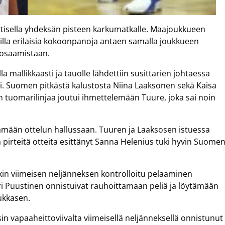
isella yhdeksän pisteen karkumatkalle. Maajoukkueen
lla erilaisia kokoonpanoja antaen samalla joukkueen
 osaamistaan.
 mallikkaasti ja tauolle lähdettiin susittarien johtaessa
ui. Suomen pitkästä kalustosta Niina Laaksonen sekä Kaisa
en tuomarilinjaa joutui ihmettelemään Tuure, joka sai noin
tämään ottelun hallussaan. Tuuren ja Laaksosen istuessa
ää pirteitä otteita esittänyt Sanna Helenius tuki hyvin Suome
nkin viimeisen neljänneksen kontrolloitu pelaaminen
ari Puustinen onnistuivat rauhoittamaan peliä ja löytämään
ukkasen.
sin vapaaheittoviivalta viimeisellä neljänneksellä onnistunut