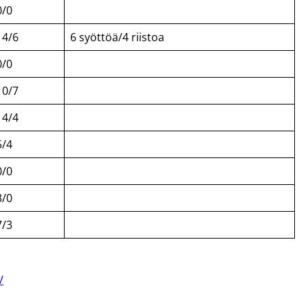
0/0
14/6
6 syöttöä/4 riistoa
0/0
10/7
14/4
5/4
0/0
3/0
7/3
/