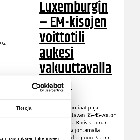
Luxemburgin
– EM-kisojen
voittotili
kka
aukesi
vakuuttavalla
pelillä
nen
Suomen 16-vuotiaat pojat
Tietoja
ottivat vakuuttavan 85–45-voiton
n
Luxemburgista B-divisioonan
EM-kilpailuissa johtamalla
ottelua alusta loppuun. Suomi
 ominaisuuksien tukemiseen