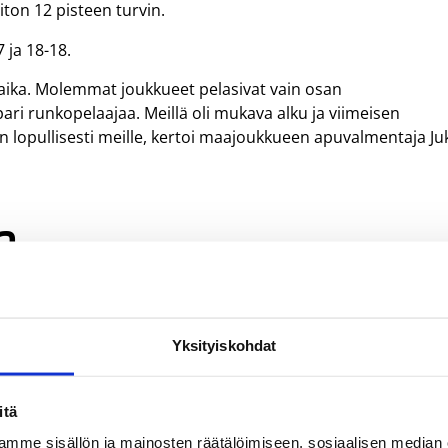
ton 12 pisteen turvin.
7 ja 18-18.
aika. Molemmat joukkueet pelasivat vain osan
ari runkopelaajaa. Meillä oli mukava alku ja viimeisen
n lopullisesti meille, kertoi maajoukkueen apuvalmentaja Ju
a
a Mari Puustinen oli joukkueensa tehokkain pelaaja. Puusti
li kuusi syöttöä ja otti vielä neljä riistoa pelaamassaan 29
Yksityiskohdat
a Puustinen oli erittäin vaarallinen kaaren takaa pussittae
itä
tteita. Hän on yksi niistä pelaajista, joka tekee sitä likaista
mme sisällön ja mainosten räätälöimiseen, sosiaalisen median