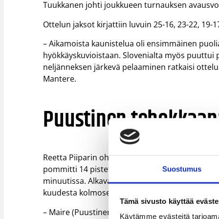
Tuukkanen johti joukkueen turnauksen avausvoi
Ottelun jaksot kirjattiin luvuin 25-16, 23-22, 19-1
– Aikamoista kaunistelua oli ensimmäinen puoli
hyökkäyskuvioistaan. Slovenialta myös puuttui p
neljänneksen järkevä pelaaminen ratkaisi ottelu
Mantere.
Puustinen tehokkaan
Reetta Piiparin ohella pelintekovastuuta kantav
pommitti 14 pistettä, napsi kuusi levypalloa, jake
Suostumus
minuutissa. Alkavalla kaudella HNMKY:tä edustav
kuudesta kolmosestaan neljä sisään.
Tämä sivusto käyttää eväste
– Maire (Puustinen) esitti jo Viroa vastaan hyviä o
Käytämme evästeitä tarjoama