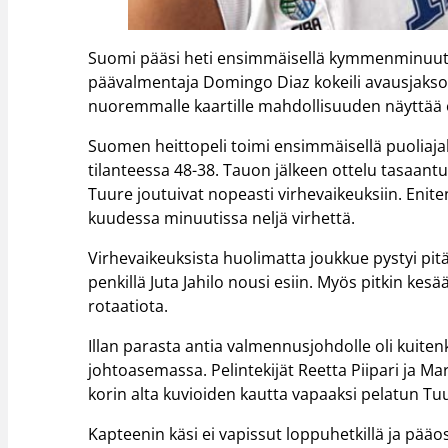
Suomi pääsi heti ensimmäisellä kymmenminuutt
päävalmentaja Domingo Diaz kokeili avausjaksoi
nuoremmalle kaartille mahdollisuuden näyttää
Suomen heittopeli toimi ensimmäisellä puoliajalla
tilanteessa 48-38. Tauon jälkeen ottelu tasaant
Tuure joutuivat nopeasti virhevaikeuksiin. Enit
kuudessa minuutissa neljä virhettä.
Virhevaikeuksista huolimatta joukkue pystyi pi
penkillä Juta Jahilo nousi esiin. Myös pitkin kes
rotaatiota.
Illan parasta antia valmennusjohdolle oli kuite
johtoasemassa. Pelintekijät Reetta Piipari ja M
korin alta kuvioiden kautta vapaaksi pelatun Tu
Kapteenin käsi ei vapissut loppuhetkillä ja pääo