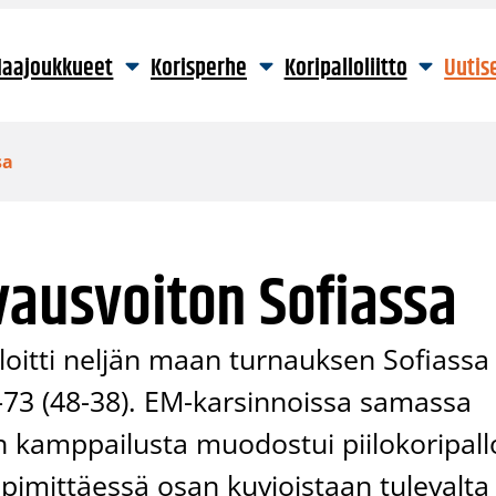
aajoukkueet
Korisperhe
Koripalloliitto
Uutis
sa
vausvoiton Sofiassa
oitti neljän maan turnauksen Sofiassa
5-73 (48-38). EM-karsinnoissa samassa
 kamppailusta muodostui piilokoripall
imittäessä osan kuvioistaan tulevalta