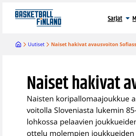
Siirry
sisältöön
Sarjat
M
Uutiset
Naiset hakivat avausvoiton Sofias
Naiset hakivat a
Naisten koripallomaajoukkue al
voitolla Sloveniasta lukemin 8
lohkossa pelaavien joukkueiden
ottelu molempien joukkueiden p