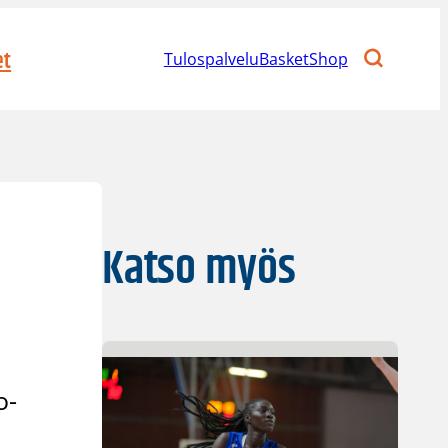
et
Tulospalvelu
BasketShop
Katso myös
o-