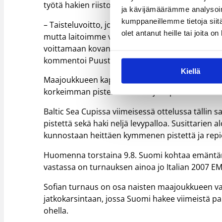
työtä hakien riistoja ja kakkoslevypalloja. Tän
ja kävijämäärämme analysoim
kumppaneillemme tietoja siitä
– Taisteluvoitto, josta jäi kuitenkin kaikille pal
olet antanut heille tai joita o
mutta laitoimme vapaaheitot varmasti sisään. I
voittamaan kovan maan hieman heikommalla pelil
kommentoi Puustinen ottelua.
Kiellä
Maajoukkueen kapteeni Taru Tuukkanen sai vast
korkeimman pistemäärän 20 ja repi seitsemän l
Baltic Sea Cupissa viimeisessä ottelussa tällin s
pistettä sekä haki neljä levypalloa. Susittarien
kunnostaan heittäen kymmenen pistettä ja repi
Huomenna torstaina 9.8. Suomi kohtaa emäntämaa
vastassa on turnauksen ainoa jo Italian 2007 EM
Sofian turnaus on osa naisten maajoukkueen va
jatkokarsintaan, jossa Suomi hakee viimeistä 
ohella.