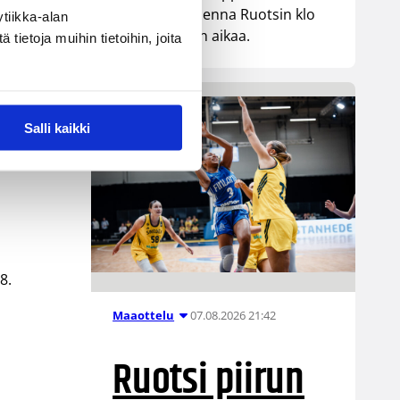
kohtaa huomenna Ruotsin klo
tiikka-alan
19.30 Suomen aikaa.
ietoja muihin tietoihin, joita
e
Salli kaikki
8.
07.08.2026 21:42
Maaottelu
n
Ruotsi piirun