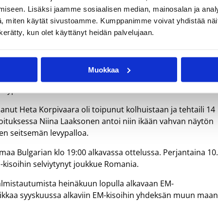
ään onnistuivat myös kaukoheitot upeasti, kehui Mantere.
iseen. Lisäksi jaamme sosiaalisen median, mainosalan ja analy
, miten käytät sivustoamme. Kumppanimme voivat yhdistää näitä t
jon parannettavaa. Viimeisellä jaksolla meinasi mennä tiukaksi,
n kerätty, kun olet käyttänyt heidän palvelujaan.
tseluottamus kasvoi varmasti koko jengillä, koska pystyimm
lä. Kun kaikki natsaa kohdalleen, niin hyvää tulee,
Muokkaa
uuta 36 minuutin edestä. Kapteeni heitti joukkueen
evypalloa.
aanut Heta Korpivaara oli toipunut kolhuistaan ja tehtaili 14
 aloituksessa Niina Laaksonen antoi niin ikään vahvan näytön
en seitsemän levypalloa.
 Bulgarian klo 19:00 alkavassa ottelussa. Perjantaina 10.
-kisoihin selviytynyt joukkue Romania.
lmistautumista heinäkuun lopulla alkavaan EM-
paikkaa syyskuussa alkaviin EM-kisoihin yhdeksän muun maa