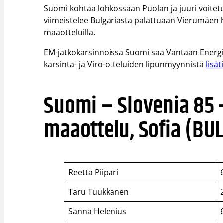
Suomi kohtaa lohkossaan Puolan ja juuri voite
viimeistelee Bulgariasta palattuaan Vierumäen harj
maaotteluilla.
EM-jatkokarsinnoissa Suomi saa Vantaan Energia
karsinta- ja Viro-otteluiden lipunmyynnistä
lisät
Suomi – Slovenia 85 –
maaottelu, Sofia (BUL
Reetta Piipari
Taru Tuukkanen
Sanna Helenius