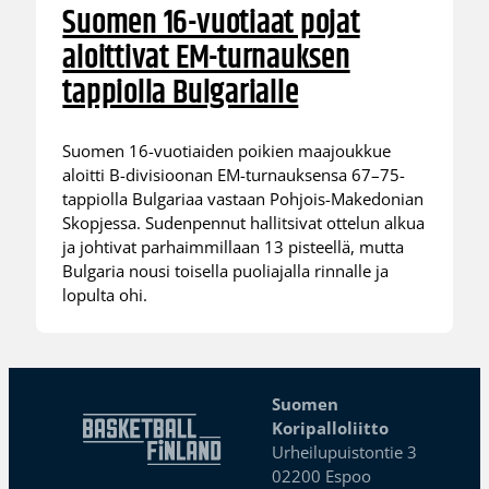
Suomen 16-vuotiaat pojat
aloittivat EM-turnauksen
tappiolla Bulgarialle
Suomen 16-vuotiaiden poikien maajoukkue
aloitti B-divisioonan EM-turnauksensa 67–75-
tappiolla Bulgariaa vastaan Pohjois-Makedonian
Skopjessa. Sudenpennut hallitsivat ottelun alkua
ja johtivat parhaimmillaan 13 pisteellä, mutta
Bulgaria nousi toisella puoliajalla rinnalle ja
lopulta ohi.
Suomen
Koripalloliitto
Urheilupuistontie 3
02200 Espoo