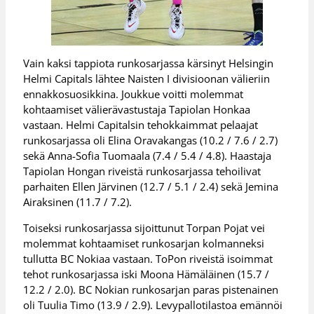
Vain kaksi tappiota runkosarjassa kärsinyt Helsingin
Helmi Capitals lähtee Naisten I divisioonan välieriin
ennakkosuosikkina. Joukkue voitti molemmat
kohtaamiset välierävastustaja Tapiolan Honkaa
vastaan. Helmi Capitalsin tehokkaimmat pelaajat
runkosarjassa oli Elina Oravakangas (10.2 / 7.6 / 2.7)
sekä Anna-Sofia Tuomaala (7.4 / 5.4 / 4.8). Haastaja
Tapiolan Hongan riveistä runkosarjassa tehoilivat
parhaiten Ellen Järvinen (12.7 / 5.1 / 2.4) sekä Jemina
Airaksinen (11.7 / 7.2).
Toiseksi runkosarjassa sijoittunut Torpan Pojat vei
molemmat kohtaamiset runkosarjan kolmanneksi
tullutta BC Nokiaa vastaan. ToPon riveistä isoimmat
tehot runkosarjassa iski Moona Hämäläinen (15.7 /
12.2 / 2.0). BC Nokian runkosarjan paras pistenainen
oli Tuulia Timo (13.9 / 2.9). Levypallotilastoa emännöi