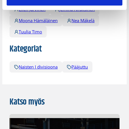
Ellen Järvinen
Jemina Airaksinen
Moona Hämäläinen
Nea Mäkelä
Tuulia Timo
Kategoriat
Naisten I divisioona
Pääjuttu
Katso myös