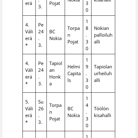
erä
Pojat
3
3.
0
1
4.
Pe
Torpa
8
Nokian
Väli
24
BC
n
.
palloiluh
erä
.
Nokia
Pojat
3
alli
*
3.
0
1
4.
Pe
Tapiol
Helmi
9
Tapiolan
Väli
24
an
Capita
.
urheiluh
erä
.
Honk
ls
3
alli
*
3.
a
0
1
5.
Su
Torpa
4
Väli
26
BC
Töölön
n
.
erä
.
Nokia
kisahalli
Pojat
3
*
3.
0
1