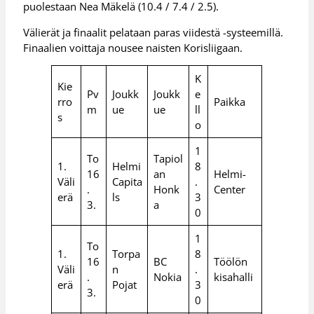
puolestaan Nea Mäkelä (10.4 / 7.4 / 2.5).
Välierät ja finaalit pelataan paras viidestä -systeemillä.
Finaalien voittaja nousee naisten Korisliigaan.
K
Kie
Pv
Joukk
Joukk
e
rro
Paikka
m
ue
ue
ll
s
o
1
To
Tapiol
1.
Helmi
8
16
an
Helmi-
Väli
Capita
.
.
Honk
Center
erä
ls
3
3.
a
0
1
To
1.
Torpa
8
16
BC
Töölön
Väli
n
.
.
Nokia
kisahalli
erä
Pojat
3
3.
0