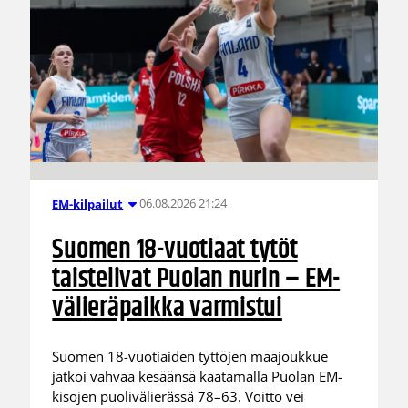
06.08.2026 21:24
EM-kilpailut
Suomen 18-vuotiaat tytöt
taistelivat Puolan nurin – EM-
välieräpaikka varmistui
Suomen 18-vuotiaiden tyttöjen maajoukkue
jatkoi vahvaa kesäänsä kaatamalla Puolan EM-
kisojen puolivälierässä 78–63. Voitto vei