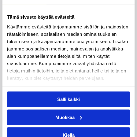
7.
aali
3.
*
Tämä sivusto käyttää evästeitä
5.
Käytämme evästeitä tarjoamamme sisällön ja mainosten
Su
Fin
9.
räätälöimiseen, sosiaalisen median ominaisuuksien
aali
3.
tukemiseen ja kävijämäärämme analysoimiseen. Lisäksi
*
jaamme sosiaalisen median, mainosalan ja analytiikka-
alan kumppaneillemme tietoja siitä, miten käytät
sivustoamme. Kumppanimme voivat yhdistää näitä
* Tarvittaessa
tietoja muihin tietoihin, joita olet antanut heille tai joita on
Lisätietoja:
Naisten I divisioona
kerätty, kun olet käyttänyt heidän palvelujaan.
Päivitetty
15.03.2017
Salli kaikki
Henkilöt
Muokkaa
Anna-Sofia Tuomaala
Elina Oravakangas
Kiellä