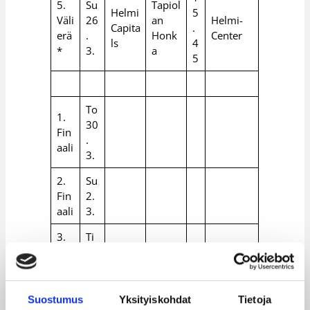
5.
Su
Tapiol
Helmi
5
Väli
26
an
Helmi-
Capita
.
erä
.
Honk
Center
ls
4
*
3.
a
5
To
1.
30
Fin
.
aali
3.
2.
Su
Fin
2.
aali
3.
3.
Ti
Fin
4.
aali
3.
4.
Pe
Suostumus
Yksityiskohdat
Tietoja
Fin