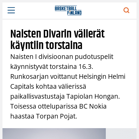
Siirry
sisältöön
Naisten Divarin välierät
käyntiin torstaina
Naisten I divisioonan pudotuspelit
käynnistyvät torstaina 16.3.
Runkosarjan voittanut Helsingin Helmi
Capitals kohtaa välierissä
paikallisvastustaja Tapiolan Hongan.
Toisessa otteluparissa BC Nokia
haastaa Torpan Pojat.