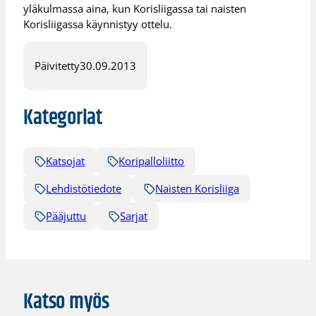
yläkulmassa aina, kun Korisliigassa tai naisten
Korisliigassa käynnistyy ottelu.
Päivitetty
30.09.2013
Kategoriat
Katsojat
Koripalloliitto
Lehdistötiedote
Naisten Korisliiga
Pääjuttu
Sarjat
Katso myös