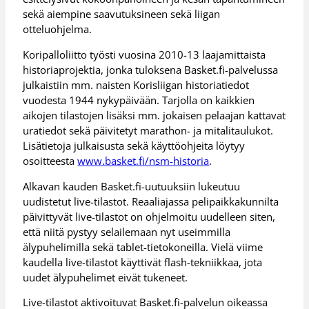
sekä aiempine saavutuksineen sekä liigan
otteluohjelma.
Koripalloliitto työsti vuosina 2010-13 laajamittaista
historiaprojektia, jonka tuloksena Basket.fi-palvelussa
julkaistiin mm. naisten Korisliigan historiatiedot
vuodesta 1944 nykypäivään. Tarjolla on kaikkien
aikojen tilastojen lisäksi mm. jokaisen pelaajan kattavat
uratiedot sekä päivitetyt marathon- ja mitalitaulukot.
Lisätietoja julkaisusta sekä käyttöohjeita löytyy
osoitteesta
www.basket.fi/nsm-historia
.
Alkavan kauden Basket.fi-uutuuksiin lukeutuu
uudistetut live-tilastot. Reaaliajassa pelipaikkakunnilta
päivittyvät live-tilastot on ohjelmoitu uudelleen siten,
että niitä pystyy selailemaan nyt useimmilla
älypuhelimilla sekä tablet-tietokoneilla. Vielä viime
kaudella live-tilastot käyttivät flash-tekniikkaa, jota
uudet älypuhelimet eivät tukeneet.
Live-tilastot aktivoituvat Basket.fi-palvelun oikeassa