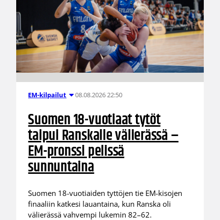
08.08.2026 22:50
EM-kilpailut
Suomen 18-vuotiaat tytöt
taipui Ranskalle välierässä –
EM-pronssi pelissä
sunnuntaina
Suomen 18-vuotiaiden tyttöjen tie EM-kisojen
finaaliin katkesi lauantaina, kun Ranska oli
välierässä vahvempi lukemin 82–62.