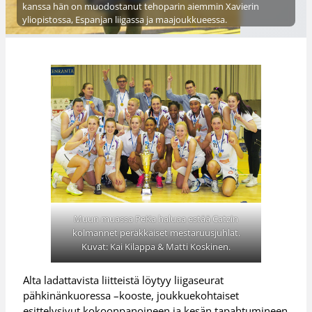
kanssa hän on muodostanut tehoparin aiemmin Xavierin
yliopistossa, Espanjan liigassa ja maajoukkueessa.
Muun muassa PeKa haluaa estää Catzin
kolmannet peräkkäiset mestaruusjuhlat.
Kuvat: Kai Kilappa & Matti Koskinen.
Alta ladattavista liitteistä löytyy liigaseurat
pähkinänkuoressa –kooste, joukkuekohtaiset
esittelysivut kokoonpanoineen ja kesän tapahtumineen