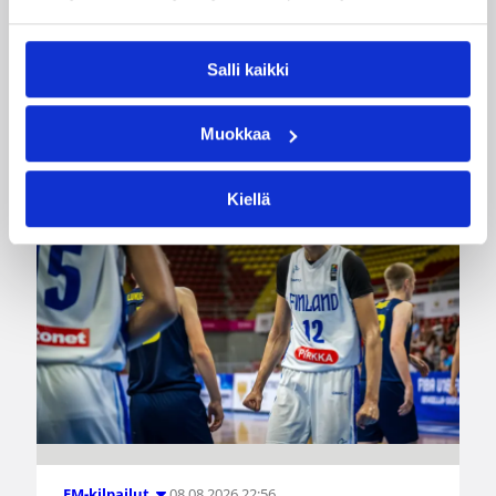
voittoa neljästä ottelustaan, kun taas miesten
joukkue haastoi vastustajiaan tiukoissa
kamppailuissa, mutta jäi tällä kertaa ilman
Salli kaikki
voittoja.
Muokkaa
Kiellä
08.08.2026 22:56
EM-kilpailut