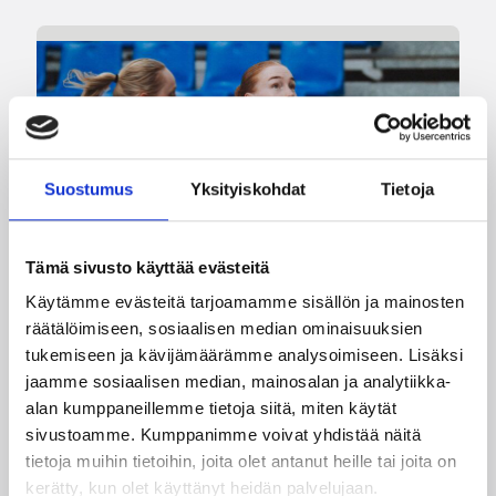
Suostumus
Yksityiskohdat
Tietoja
Tämä sivusto käyttää evästeitä
08.08.2026 22:58
Käytämme evästeitä tarjoamamme sisällön ja mainosten
3×3
räätälöimiseen, sosiaalisen median ominaisuuksien
Suomea edustavat 3×3-
tukemiseen ja kävijämäärämme analysoimiseen. Lisäksi
joukkueet aloittivat Nordic Cup
jaamme sosiaalisen median, mainosalan ja analytiikka-
alan kumppaneillemme tietoja siitä, miten käytät
-urakkansa Kööpenhaminassa
sivustoamme. Kumppanimme voivat yhdistää näitä
tietoja muihin tietoihin, joita olet antanut heille tai joita on
Naisten joukkue nappasi avauspäivänä kaksi
kerätty, kun olet käyttänyt heidän palvelujaan.