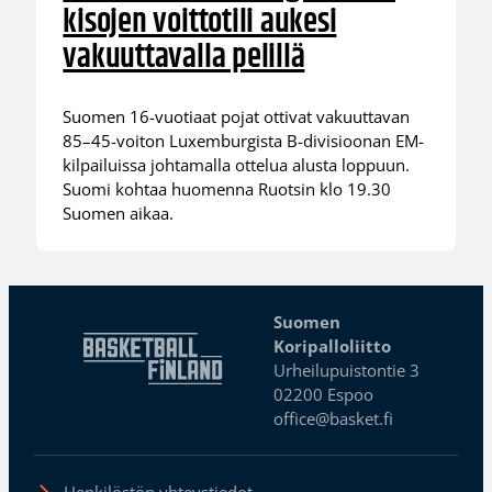
kisojen voittotili aukesi
vakuuttavalla pelillä
Suomen 16-vuotiaat pojat ottivat vakuuttavan
85–45-voiton Luxemburgista B-divisioonan EM-
kilpailuissa johtamalla ottelua alusta loppuun.
Suomi kohtaa huomenna Ruotsin klo 19.30
Suomen aikaa.
Suomen
Koripalloliitto
Urheilupuistontie 3
02200 Espoo
office@basket.fi