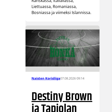
Ranskassa, Itävallassa,
Liettuassa, Romaniassa,
Bosniassa ja viimeksi Islannissa.
07.08.2026 09:14
Naisten Korisliiga
Destiny Brown
ja Tapiolan