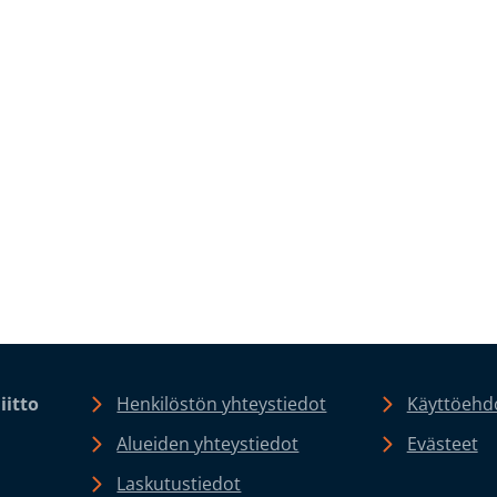
iitto
Henkilöstön yhteystiedot
Käyttöehdo
Alueiden yhteystiedot
Evästeet
Laskutustiedot