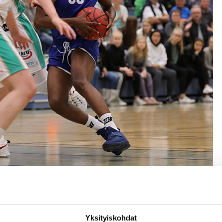
 hallitsevaa mestaria Hyvinkään Pontevaa vastaan. Kuvat: Ville Vuorinen
kiarvolla dominoiva Peli-Karhujen Akilah Sims (178/23) on
s viime kaudella PeKan paidassa pelannut laituri palasi naist
Yksityiskohdat