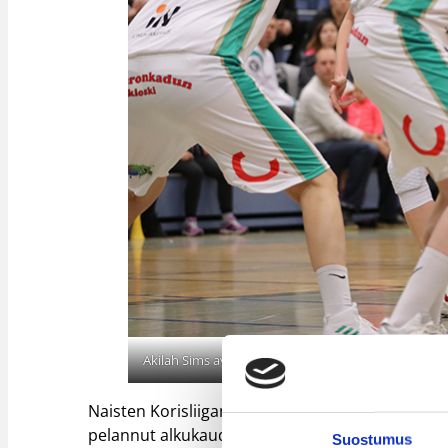
Akilah Sims avasi alkukauden pirteästi 35 pisteellä
Naisten Korisliigan pistekärkeä 24.5 pisteen kes
pelannut alkukauden ottelut isolla liekillä. Myö
Suostumus