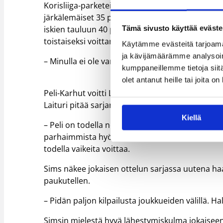
Korisliiga-parketeille erinomaisessa vireessä 
järkälemäiset 35 pistettä ja 14 levypalloa. Hän
Tämä sivusto käyttää eväste
iskien tauluun 40 pistettä ja 11 levypalloa. Kau
toistaiseksi voittamattomana pysyneelle Tapiol
Käytämme evästeitä tarjoama
ja kävijämäärämme analysoim
– Minulla ei ole varsinaista salaisuutta. Yritän 
kumppaneillemme tietoja siitä
olet antanut heille tai joita o
Peli-Karhut voitti Lappeenrannan Catzin kotihal
Laituri pitää sarjan tasoa todella kovana. Kärk
Kiellä
– Peli on todella nopeaa ja laatu korkealla. Honga
parhaimmista hyökkäyksistä mitä olen nähnyt. H
todella vaikeita voittaa.
Sims näkee jokaisen ottelun sarjassa uutena ha
paukutellen.
– Pidän paljon kilpailusta joukkueiden välillä. 
Simsin mielestä hyvä lähestymiskulma jokaisee