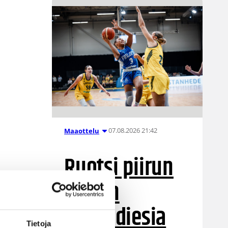
07.08.2026 21:42
Maaottelu
Ruotsi piirun
verran
Susiladiesia
en
Tietoja