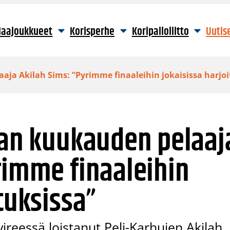
aajoukkueet
Korisperhe
Koripalloliitto
Uutis
aja Akilah Sims: ”Pyrimme finaaleihin jokaisissa harjoi
gan kuukauden pelaaj
rimme finaaleihin
tuksissa”
ireessä loistanut Peli-Karhujen Akilah