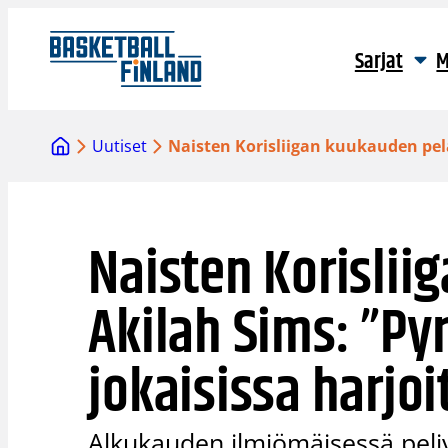
Siirry
sisältöön
Sarjat
M
Uutiset
Naisten Korisliigan kuukauden pela
Naisten Korislii
Akilah Sims: ”Py
jokaisissa harjoi
Alkukauden ilmiömäisessä peliv