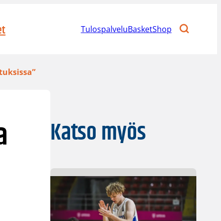
et
Tulospalvelu
BasketShop
tuksissa”
a
Katso myös