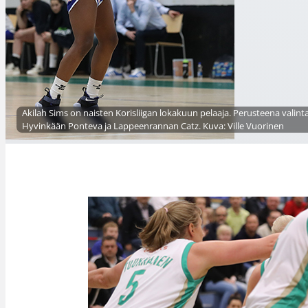
Akilah Sims on naisten Korisliigan lokakuun pelaaja. Perusteena vali
Hyvinkään Ponteva ja Lappeenrannan Catz. Kuva: Ville Vuorinen