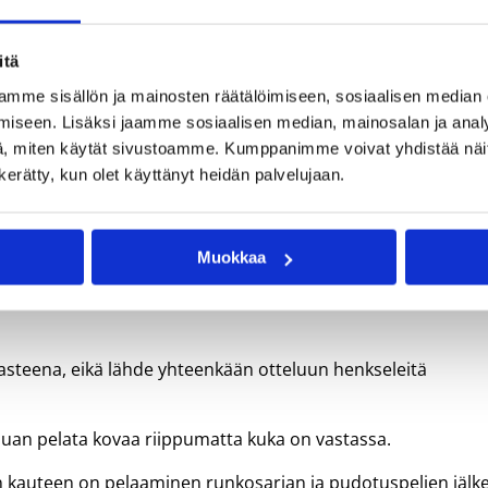
tulostaen avausottelussa Hyvinkään Pontevaa vastaan
 korjasi kauden parastaan ottelussa Forssan Alkua vastaan
itä
den kolmas tupla-tupla (13/19) syntyi Peli-Karhujen kaatuess
an Hongalle.
mme sisällön ja mainosten räätälöimiseen, sosiaalisen median
iseen. Lisäksi jaamme sosiaalisen median, mainosalan ja analy
pelata joka pelissä niin kovaa, kuin pystyn, Sims kertoo nöyrän
, miten käytät sivustoamme. Kumppanimme voivat yhdistää näitä t
n kerätty, kun olet käyttänyt heidän palvelujaan.
lissaan lokakuun lopussa. Sims urakoi ottelussa 24 pistettä.
ijoukkueet ovat vakuuttaneet pelaajan alkukaudesta.
Muokkaa
lla ja HyPo:lla on todella hyvät joukkueet ja Catzilla on yksi
e käyttävät vahvuuksiaan hyvin, mikä tekee joukkueista
asteena, eikä lähde yhteenkään otteluun henkseleitä
Haluan pelata kovaa riippumatta kuka on vastassa.
n kauteen on pelaaminen runkosarjan ja pudotuspelien jälk