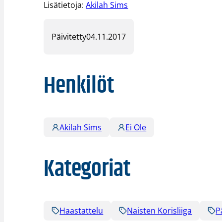
Lisätietoja:
Akilah Sims
Päivitetty
04.11.2017
Henkilöt
Akilah Sims
Ei Ole
Kategoriat
Haastattelu
Naisten Korisliiga
P