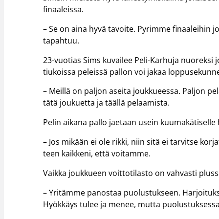
finaaleissa.
– Se on aina hyvä tavoite. Pyrimme finaaleihin jo
tapahtuu.
23-vuotias Sims kuvailee Peli-Karhuja nuoreksi j
tiukoissa peleissä pallon voi jakaa loppusekunne
– Meillä on paljon aseita joukkueessa. Paljon pe
tätä joukuetta ja täällä pelaamista.
Pelin aikana pallo jaetaan usein kuumakätiselle h
– Jos mikään ei ole rikki, niin sitä ei tarvitse kor
teen kaikkeni, että voitamme.
Vaikka joukkueen voittotilasto on vahvasti plus
– Yritämme panostaa puolustukseen. Harjoituksi
Hyökkäys tulee ja menee, mutta puolustuksessa 