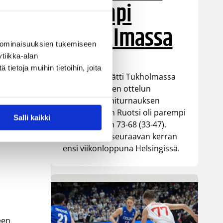
parempi
Tukholmassa
a
 ominaisuuksien tukemiseen
tiikka-alan
ä.
ietoja muihin tietoihin, joita
Susiladies päätti Tukholmassa
pelatun kahden ottelun
mittaisen miniturnauksen
tappioon, kun Ruotsi oli parempi
Salli kaikki
loppulukemin 73-68 (33-47).
Suomi pelaa seuraavan kerran
ensi viikonloppuna Helsingissä.
een