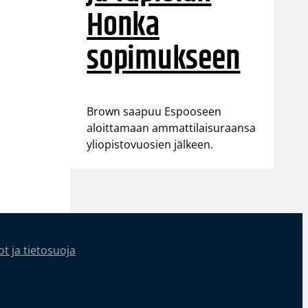
Honka
sopimukseen
Brown saapuu Espooseen
aloittamaan ammattilaisuraansa
yliopistovuosien jälkeen.
t ja tietosuoja