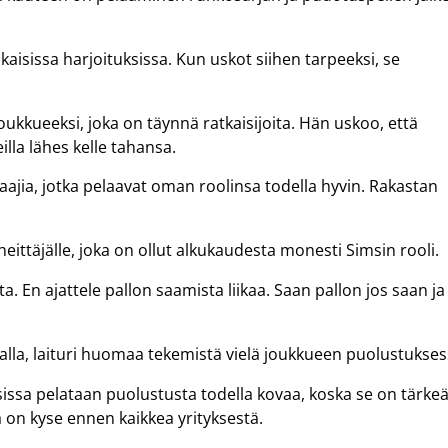
kaisissa harjoituksissa. Kun uskot siihen tarpeeksi, se
oukkueeksi, joka on täynnä ratkaisijoita. Hän uskoo, että
illa lähes kelle tahansa.
laajia, jotka pelaavat oman roolinsa todella hyvin. Rakastan
eittäjälle, joka on ollut alkukaudesta monesti Simsin rooli.
jata. En ajattele pallon saamista liikaa. Saan pallon jos saan ja
salla, laituri huomaa tekemistä vielä joukkueen puolustukses
ssa pelataan puolustusta todella kovaa, koska se on tärkeä
on kyse ennen kaikkea yrityksestä.