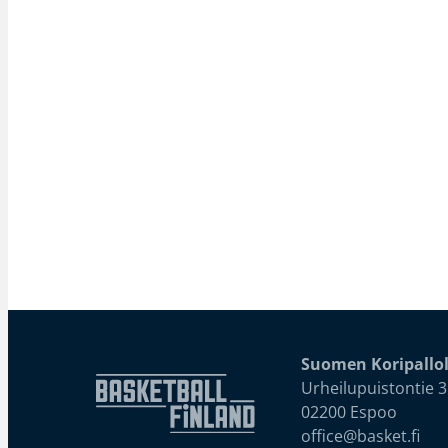
Suomen Koripallol
Urheilupuistontie 3
02200 Espoo
office@basket.fi