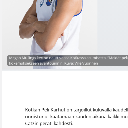
Megan Mullings kertoo nauttivansa Kotkassa asumisesta. ”Meidät pelaaj
kokemuksekseen avantouinnin. Kuva: Ville Vuorinen
Kotkan Peli-Karhut on tarjoillut kuluvalla kaude
onnistunut kaatamaan kauden aikana kaikki mu
Catzin peräti kahdesti.