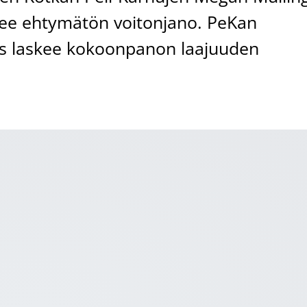
tsee ehtymätön voitonjano. PeKan
gs laskee kokoonpanon laajuuden