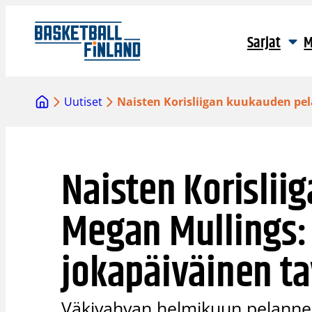
Siirry
sisältöön
Sarjat
M
Uutiset
Naisten Korisliigan kuukauden pel
Naisten Korislii
Megan Mullings: 
jokapäiväinen t
Väkivahvan helmikuun pelanne