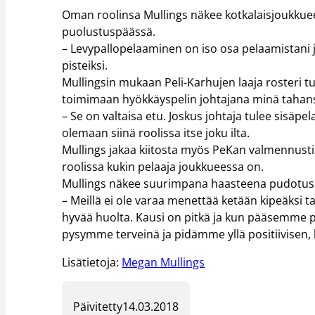
Oman roolinsa Mullings näkee kotkalaisjoukkuee
puolustuspäässä.
– Levypallopelaaminen on iso osa pelaamistani j
pisteiksi.
Mullingsin mukaan Peli-Karhujen laaja rosteri tu
toimimaan hyökkäyspelin johtajana minä tahans
– Se on valtaisa etu. Joskus johtaja tulee sisäpela
olemaan siinä roolissa itse joku ilta.
Mullings jakaa kiitosta myös PeKan valmennustiim
roolissa kukin pelaaja joukkueessa on.
Mullings näkee suurimpana haasteena pudotusp
– Meillä ei ole varaa menettää ketään kipeäksi 
hyvää huolta. Kausi on pitkä ja kun pääsemme 
pysymme terveinä ja pidämme yllä positiivisen,
Lisätietoja:
Megan Mullings
Päivitetty
14.03.2018