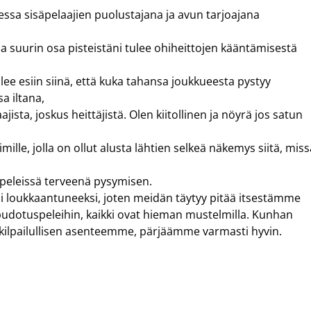
ssa sisäpelaajien puolustajana ja avun tarjoajana
a suurin osa pisteistäni tulee ohiheittojen kääntämisestä
lee esiin siinä, että kuka tahansa joukkueesta pystyy
a iltana,
ajista, joskus heittäjistä. Olen kiitollinen ja nöyrä jos satun
ille, jolla on ollut alusta lähtien selkeä näkemys siitä, miss
eleissä terveenä pysymisen.
tai loukkaantuneeksi, joten meidän täytyy pitää itsestämme
pudotuspeleihin, kaikki ovat hieman mustelmilla. Kunhan
 kilpailullisen asenteemme, pärjäämme varmasti hyvin.