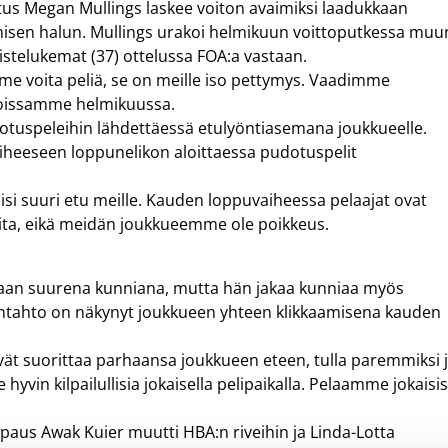
stus Megan Mullings laskee voiton avaimiksi laadukkaan
misen halun. Mullings urakoi helmikuun voittoputkessa muu
stelukemat (37) ottelussa FOA:a vastaan.
me voita peliä, se on meille iso pettymys. Vaadimme
itoissamme helmikuussa.
otuspeleihin lähdettäessä etulyöntiasemana joukkueelle.
iheeseen loppunelikon aloittaessa pudotuspelit
si suuri etu meille. Kauden loppuvaiheessa pelaajat ovat
eita, eikä meidän joukkueemme ole poikkeus.
staan suurena kunniana, mutta hän jakaa kunniaa myös
tontahto on näkynyt joukkueen yhteen klikkaamisena kauden
ävät suorittaa parhaansa joukkueen eteen, tulla paremmiksi 
vin kilpailullisia jokaisella pelipaikalla. Pelaamme jokaisi
aus Awak Kuier muutti HBA:n riveihin ja Linda-Lotta