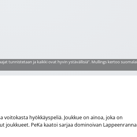
at tunnistetaan ja kaikki ovat hyvin ystävällisiä”. Mullings kertoo suomal
lla voitokasta hyökkäyspeliä. Joukkue on ainoa, joka on
ut joukkueet. PeKa kaatoi sarjaa dominoivan Lappeenrann