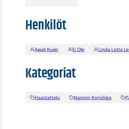
Henkilöt
Awak Kuier
Ei Ole
Linda-Lotta L
Kategoriat
Haastattelu
Naisten Korisliiga
P