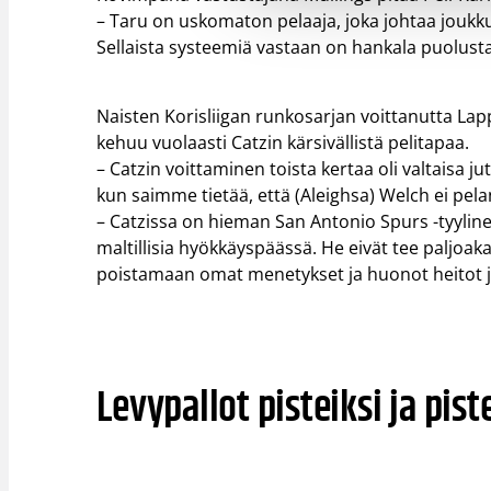
– Taru on uskomaton pelaaja, joka johtaa joukkue
Sellaista systeemiä vastaan on hankala puolus
Naisten Korisliigan runkosarjan voittanutta Lap
kehuu vuolaasti Catzin kärsivällistä pelitapaa.
– Catzin voittaminen toista kertaa oli valtaisa
kun saimme tietää, että (Aleighsa) Welch ei pe
– Catzissa on hieman San Antonio Spurs -tyylin
maltillisia hyökkäyspäässä. He eivät tee paljoaka
poistamaan omat menetykset ja huonot heitot jo
Levypallot pisteiksi ja pist