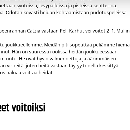
ttaan syötöissä, levypalloissa ja pisteissä sentterinä.
taa. Odotan kovasti heidän kohtaamistaan pudotuspeleissä.
peenrannan Catzia vastaan Peli-Karhut vei voitot 2–1. Mulli
 juttu joukkueellemme. Meidän piti sopeuttaa peliämme hiema
lannut. Hän on suuressa roolissa heidän joukkueessaan.
en tuntu. He ovat hyvin valmennettuja ja äärimmäisen
an virheitä, joten heitä vastaan täytyy todella keskittyä
s haluaa voittaa heidät.
eet voitoiksi