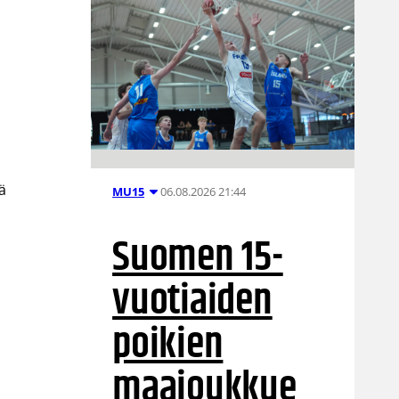
ä
06.08.2026 21:44
MU15
Suomen 15-
vuotiaiden
poikien
maajoukkue