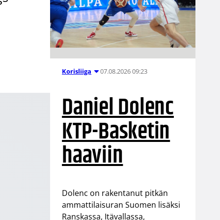
07.08.2026 09:23
Korisliiga
Daniel Dolenc
KTP-Basketin
haaviin
Dolenc on rakentanut pitkän
ammattilaisuran Suomen lisäksi
Ranskassa, Itävallassa,