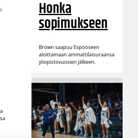
Honka
n
sopimukseen
Brown saapuu Espooseen
aloittamaan ammattilaisuraansa
yliopistovuosien jälkeen.
ja
ssa