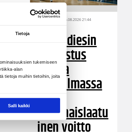
06.08.2026 21:44
Maaottelu
,
Susiladiesin
Tietoja
.
puolustus
rautaa
 ominaisuuksien tukemiseen
tiikka-alan
ietoja muihin tietoihin, joita
Tukholmassa
–
tä
harvinaislaatu
Salli kaikki
a
inen voitto