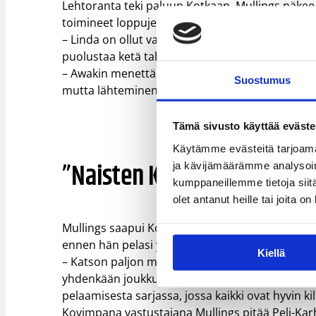
Lehtoranta teki paluun Kotkaan. Mullings näkee
toimineet loppujen lopuksi Peli-Karhujen eduksi
– Linda on ollut valtava etu joukkueellemme. Tait
puolustaa ketä tahansa on täyttänyt tarvitse
– Awakin menettäminen oli kova kolaus. Hän on
Suostumus
mutta lähteminen oli hänelle parasta ja on ollu
Tämä sivusto käyttää eväste
Käytämme evästeitä tarjoama
”Naisten Korisliigassa ei 
ja kävijämäärämme analysoim
kumppaneillemme tietoja siitä
olet antanut heille tai joita o
Mullings saapui Kotkaan Romanian CSB Terleorm
ennen hän pelasi yliopistokoripalloa Alaskan yli
Kiellä
– Katson paljon muualla pelaavien ystävieni pelej
yhdenkään joukkueen kohdalla, koska ne voittava
pelaamisesta sarjassa, jossa kaikki ovat hyvin kilpa
Kovimpana vastustajana Mullings pitää Peli-Ka