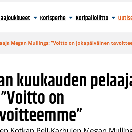
aajoukkueet
Korisperhe
Koripalloliitto
Uutis
aaja Megan Mullings: ”Voitto on jokapäiväinen tavoitt
gan kuukauden pelaaj
”Voitto on
avoitteemme”
en Kotkan Peli-Karhujen Megan Mullin