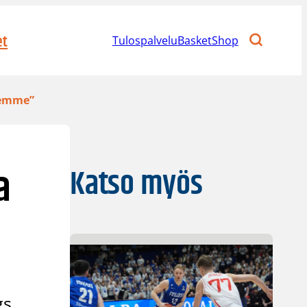
et
Tulospalvelu
BasketShop
eemme”
a
Katso myös
gs