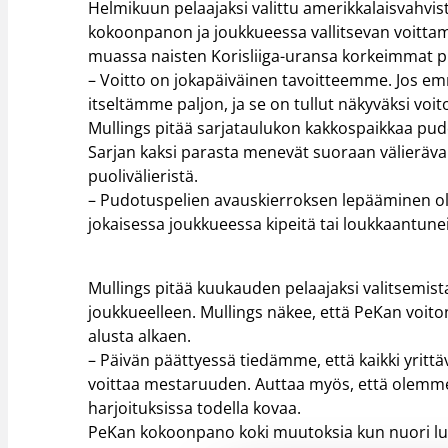
Helmikuun pelaajaksi valittu amerikkalaisvahvi
kokoonpanon ja joukkueessa vallitsevan voitta
muassa naisten Korisliiga-uransa korkeimmat pi
– Voitto on jokapäiväinen tavoitteemme. Jos em
itseltämme paljon, ja se on tullut näkyväksi vo
Mullings pitää sarjataulukon kakkospaikkaa pud
Sarjan kaksi parasta menevät suoraan välieräva
puolivälieristä.
– Pudotuspelien avauskierroksen lepääminen oli
jokaisessa joukkueessa kipeitä tai loukkaantun
Mullings pitää kuukauden pelaajaksi valitsemi
joukkueelleen. Mullings näkee, että PeKan voi
alusta alkaen.
– Päivän päättyessä tiedämme, että kaikki yritt
voittaa mestaruuden. Auttaa myös, että olemme hy
harjoituksissa todella kovaa.
PeKan kokoonpano koki muutoksia kun nuori lup