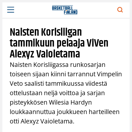
Siirry
sisältöön
Naisten Korisliigan
tammikuun pelaaja ViVen
Alexyz Vaioletama
Naisten Korisliigassa runkosarjan
toiseen sijaan kiinni tarrannut Vimpelin
Veto saalisti tammikuussa viidestä
ottelustaan neljä voittoa ja sarjan
pisteykkösen Wilesia Hardyn
loukkaannuttua joukkueen harteilleen
otti Alexyz Vaioletama.