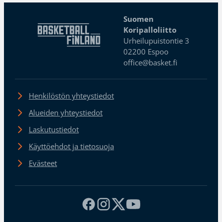
Suomen
Koripalloliitto
Urheilupuistontie 3
02200 Espoo
office@basket.fi
Henkilöstön yhteystiedot
Alueiden yhteystiedot
Laskutustiedot
Käyttöehdot ja tietosuoja
Evästeet