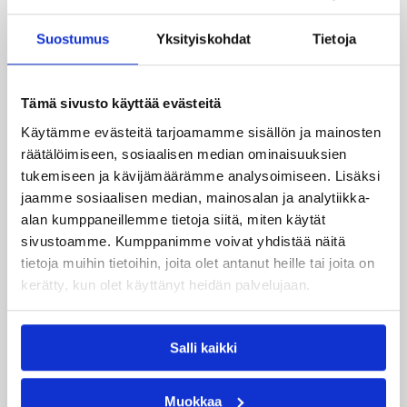
Tukholmassa –
harvinaislaatuinen voitto
Suostumus
Yksityiskohdat
Tietoja
Liettuasta
Tämä sivusto käyttää evästeitä
Susiladies nappasi harvinaislaatuisen voiton
Käytämme evästeitä tarjoamamme sisällön ja mainosten
Liettuasta Tukholmassa pelatussa maaottelussa.
räätälöimiseen, sosiaalisen median ominaisuuksien
Susiladies voitti vakuuttavasti Liettuan 81-70
tukemiseen ja kävijämäärämme analysoimiseen. Lisäksi
(48-36) Elina Aarnisalon 22 pisteen
johdattamana. Suomi pelaa Tukholmassa vielä
jaamme sosiaalisen median, mainosalan ja analytiikka-
toisen ottelun, kun huomenna vastaan tulee
alan kumppaneillemme tietoja siitä, miten käytät
Ruotsi.
sivustoamme. Kumppanimme voivat yhdistää näitä
tietoja muihin tietoihin, joita olet antanut heille tai joita on
kerätty, kun olet käyttänyt heidän palvelujaan.
Salli kaikki
Muokkaa