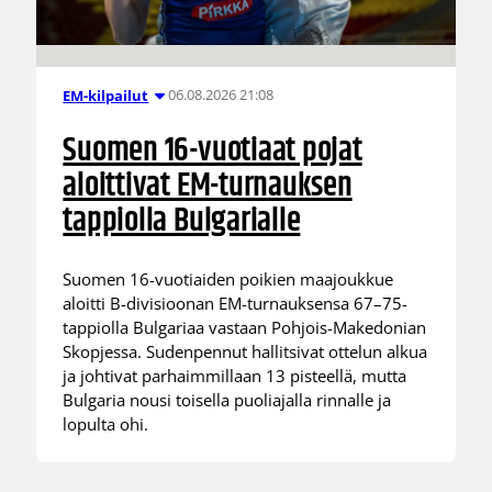
06.08.2026 21:08
EM-kilpailut
Suomen 16-vuotiaat pojat
aloittivat EM-turnauksen
tappiolla Bulgarialle
Suomen 16-vuotiaiden poikien maajoukkue
aloitti B-divisioonan EM-turnauksensa 67–75-
tappiolla Bulgariaa vastaan Pohjois-Makedonian
Skopjessa. Sudenpennut hallitsivat ottelun alkua
ja johtivat parhaimmillaan 13 pisteellä, mutta
Bulgaria nousi toisella puoliajalla rinnalle ja
lopulta ohi.