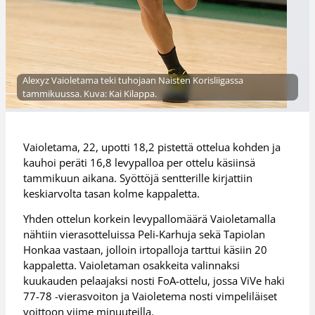
Alexyz Vaioletama teki tuhojaan Naisten Korisliigassa
tammikuussa. Kuva: Kai Kilappa.
Vaioletama, 22, upotti 18,2 pistettä ottelua kohden ja
kauhoi peräti 16,8 levypalloa per ottelu käsiinsä
tammikuun aikana. Syöttöjä sentterille kirjattiin
keskiarvolta tasan kolme kappaletta.
Yhden ottelun korkein levypallomäärä Vaioletamalla
nähtiin vierasotteluissa Peli-Karhuja sekä Tapiolan
Honkaa vastaan, jolloin irtopalloja tarttui käsiin 20
kappaletta. Vaioletaman osakkeita valinnaksi
kuukauden pelaajaksi nosti FoA-ottelu, jossa ViVe haki
77-78 -vierasvoiton ja Vaioletema nosti vimpeliläiset
voittoon viime minuuteilla.