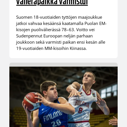
välieräpaikka varmistui
Suomen 18-vuotiaiden tyttöjen maajoukkue
jatkoi vahvaa kesäänsä kaatamalla Puolan EM-
kisojen puolivälierässä 78–63. Voitto vei
Sudenpennut Euroopan neljän parhaan
joukkoon sekä varmisti paikan ensi kesän alle
19-vuotiaiden MM-kisoihin Kiinassa.