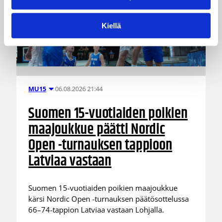
Kiellä
06.08.2026 21:44
MU15
Suomen 15-vuotiaiden poikien
maajoukkue päätti Nordic
Open -turnauksen tappioon
Latviaa vastaan
Suomen 15-vuotiaiden poikien maajoukkue
kärsi Nordic Open -turnauksen päätösottelussa
66–74-tappion Latviaa vastaan Lohjalla.