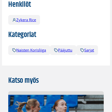
Henkilöt
Zykera Rice
Kategoriat
Naisten Korisliiga
Pääjuttu
Sarjat
Katso myös