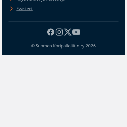
Evästeet
© Suomen Koripalloliitto ry 2026