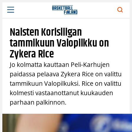
Siirry
sisältöön
Naisten Korisliigan
tammikuun Valopilkku on
Zykera Rice
Jo kolmatta kauttaan Peli-Karhujen
paidassa pelaava Zykera Rice on valittu
tammikuun Valopilkuksi. Rice on valittu
kolmesti vastaanottanut kuukauden
parhaan palkinnon.