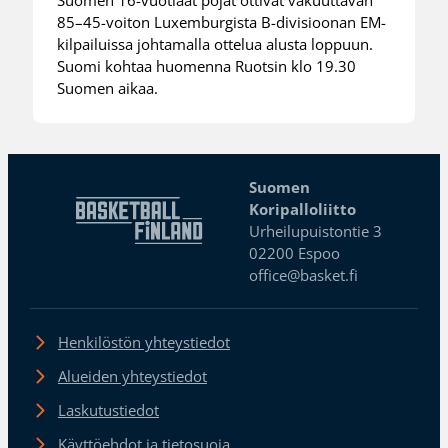
85–45-voiton Luxemburgista B-divisioonan EM-
kilpailuissa johtamalla ottelua alusta loppuun.
Suomi kohtaa huomenna Ruotsin klo 19.30
Suomen aikaa.
Suomen
Koripalloliitto
Urheilupuistontie 3
02200 Espoo
office@basket.fi
Henkilöstön yhteystiedot
Alueiden yhteystiedot
Laskutustiedot
Käyttöehdot ja tietosuoja