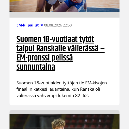
08.08.2026 22:50
EM-kilpailut
Suomen 18-vuotiaat tytöt
taipui Ranskalle välierässä –
EM-pronssi pelissä
sunnuntaina
Suomen 18-vuotiaiden tyttöjen tie EM-kisojen
finaaliin katkesi lauantaina, kun Ranska oli
välierässä vahvempi lukemin 82–62.