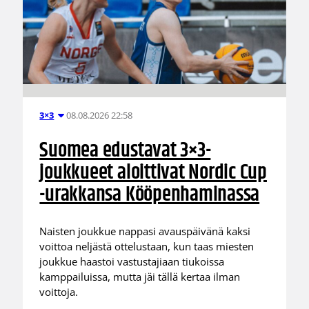
08.08.2026 22:58
3×3
Suomea edustavat 3×3-
joukkueet aloittivat Nordic Cup
-urakkansa Kööpenhaminassa
Naisten joukkue nappasi avauspäivänä kaksi
voittoa neljästä ottelustaan, kun taas miesten
joukkue haastoi vastustajiaan tiukoissa
kamppailuissa, mutta jäi tällä kertaa ilman
voittoja.