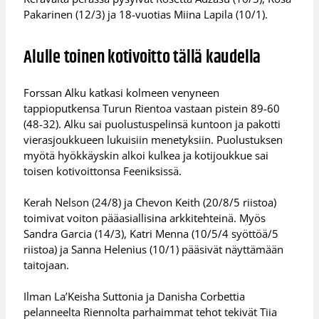
Pakarinen (12/3) ja 18-vuotias Miina Lapila (10/1).
Alulle toinen kotivoitto tällä kaudella
Forssan Alku katkasi kolmeen venyneen
tappioputkensa Turun Rientoa vastaan pistein 89-60
(48-32). Alku sai puolustuspelinsä kuntoon ja pakotti
vierasjoukkueen lukuisiin menetyksiin. Puolustuksen
myötä hyökkäyskin alkoi kulkea ja kotijoukkue sai
toisen kotivoittonsa Feeniksissä.
Kerah Nelson (24/8) ja Chevon Keith (20/8/5 riistoa)
toimivat voiton pääasiallisina arkkitehteinä. Myös
Sandra Garcia (14/3), Katri Menna (10/5/4 syöttöä/5
riistoa) ja Sanna Helenius (10/1) pääsivät näyttämään
taitojaan.
Ilman La’Keisha Suttonia ja Danisha Corbettia
pelanneelta Riennolta parhaimmat tehot tekivät Tiia