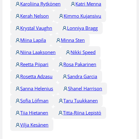
Karoliina Rytkönen
Katri Menna
Kerah Nelson
Kimmo Kujansivu
Krystal Vaughn
Lonniya Bragg
Miina Lapila
Minna Sten
Niina Laaksonen
Nikki Speed
Reetta Piipari
Rosa Pakarinen
Rosetta Adzasu
Sandra Garcia
Sanna Helenius
Shanel Harrison
Sofia Löfman
Taru Tuukkanen
Tiia Hietanen
Titta-Riina Lepistö
Vilja Kesänen