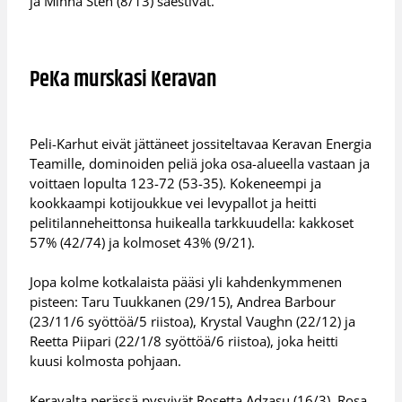
ja Minna Sten (8/13) säestivät.
PeKa murskasi Keravan
Peli-Karhut eivät jättäneet jossiteltavaa Keravan Energia
Teamille, dominoiden peliä joka osa-alueella vastaan ja
voittaen lopulta 123-72 (53-35). Kokeneempi ja
kookkaampi kotijoukkue vei levypallot ja heitti
pelitilanneheittonsa huikealla tarkkuudella: kakkoset
57% (42/74) ja kolmoset 43% (9/21).
Jopa kolme kotkalaista pääsi yli kahdenkymmenen
pisteen: Taru Tuukkanen (29/15), Andrea Barbour
(23/11/6 syöttöä/5 riistoa), Krystal Vaughn (22/12) ja
Reetta Piipari (22/1/8 syöttöä/6 riistoa), joka heitti
kuusi kolmosta pohjaan.
Keravalta perässä pysyivät Rosetta Adzasu (16/3), Rosa