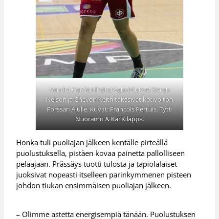
Sandra Garcian lisäksi vahvistukset Kerah
Nelson ja Chevon Keith takasivat kotivoiton
Forssan Alulle. Kuvat: Francois Pertuis, Tytti
Nuoramo & Kai Kilappa.
Honka tuli puoliajan jälkeen kentälle pirteällä
puolustuksella, pistäen kovaa painetta pallolliseen
pelaajaan. Prässäys tuotti tulosta ja tapiolalaiset
juoksivat nopeasti itselleen parinkymmenen pisteen
johdon tiukan ensimmäisen puoliajan jälkeen.
– Olimme astetta energisempiä tänään. Puolustuksen