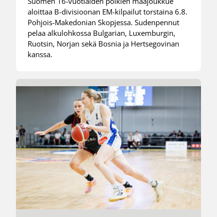
Suomen 16-vuotiaiden poikien maajoukkue
aloittaa B-divisioonan EM-kilpailut torstaina 6.8.
Pohjois-Makedonian Skopjessa. Sudenpennut
pelaa alkulohkossa Bulgarian, Luxemburgin,
Ruotsin, Norjan sekä Bosnia ja Hertsegovinan
kanssa.