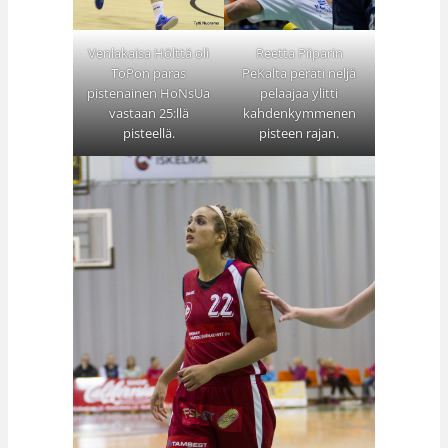
Reetta Piiparin
Venlakaisa Hölttä oli
PeKalta peräti neljä
ToPon paras
pelaajaa ylitti
pistenainen HoNsUa
kahdenkymmenen
vastaan 25:llä
pisteen rajan.
pisteellä.