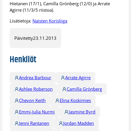
Hietanen (17/1), Camilla Grönberg (12/0) ja Arrate
Agirre (11/3/5 riistoa).
Lisätietoja:
Naisten Korisliiga
Päivitetty
23.11.2013
Henkilöt
Andrea Barbour
Arrate Agirre
Ashlee Roberson
Camilla Grönberg
Chevon Keith
Elina Koskimies
Emmi-Julia Nurmi
Jasmine Byrd
Jenni Rantanen
Jordan Madden