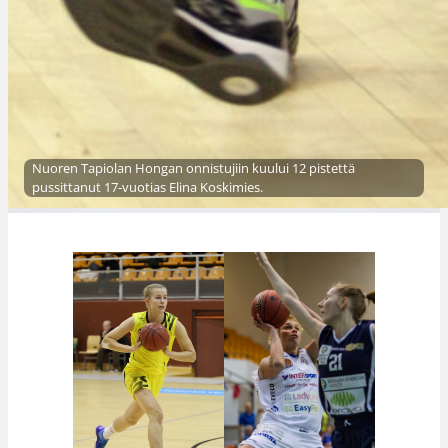
Nuoren Tapiolan Hongan onnistujiin kuului 12 pistettä
pussittanut 17-vuotias Elina Koskimies.