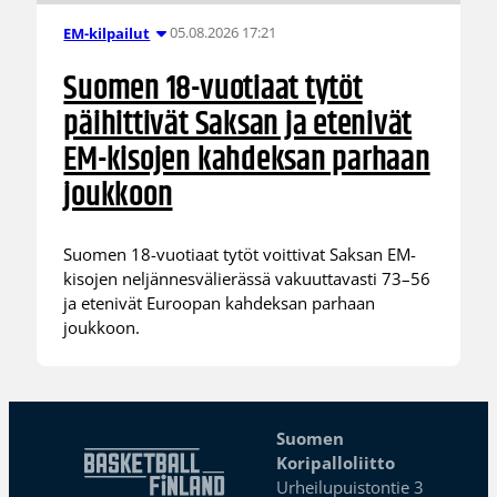
05.08.2026 17:21
EM-kilpailut
Suomen 18-vuotiaat tytöt
päihittivät Saksan ja etenivät
EM-kisojen kahdeksan parhaan
joukkoon
Suomen 18-vuotiaat tytöt voittivat Saksan EM-
kisojen neljännesvälierässä vakuuttavasti 73–56
ja etenivät Euroopan kahdeksan parhaan
joukkoon.
Suomen
Koripalloliitto
Urheilupuistontie 3