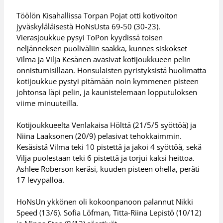
Töölön Kisahallissa Torpan Pojat otti kotivoiton
jyväskyläläisestä HoNsUsta 69-50 (30-23).
Vierasjoukkue pysyi ToPon kyydissä toisen
neljänneksen puoliväliin saakka, kunnes siskokset
Vilma ja Vilja Kesänen avasivat kotijoukkueen pelin
onnistumisillaan. Honsulaisten pyristyksistä huolimatta
kotijoukkue pystyi pitämään noin kymmenen pisteen
johtonsa läpi pelin, ja kaunistelemaan lopputuloksen
viime minuuteilla.
Kotijoukkueelta Venlakaisa Hölttä (21/5/5 syöttöä) ja
Niina Laaksonen (20/9) pelasivat tehokkaimmin.
Kesäsistä Vilma teki 10 pistettä ja jakoi 4 syöttöä, sekä
Vilja puolestaan teki 6 pistettä ja torjui kaksi heittoa.
Ashlee Roberson keräsi, kuuden pisteen ohella, peräti
17 levypalloa.
HoNsUn ykkönen oli kokoonpanoon palannut Nikki
Speed (13/6). Sofia Löfman, Titta-Riina Lepistö (10/12)