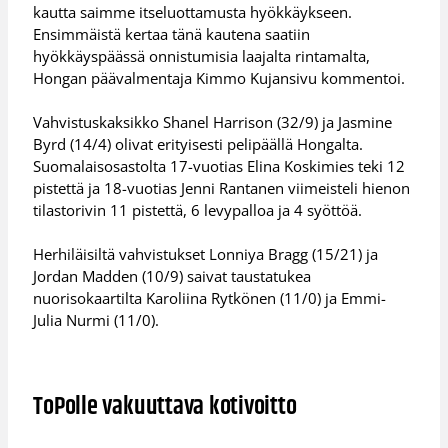
kautta saimme itseluottamusta hyökkäykseen.
Ensimmäistä kertaa tänä kautena saatiin
hyökkäyspäässä onnistumisia laajalta rintamalta,
Hongan päävalmentaja Kimmo Kujansivu kommentoi.
Vahvistuskaksikko Shanel Harrison (32/9) ja Jasmine
Byrd (14/4) olivat erityisesti pelipäällä Hongalta.
Suomalaisosastolta 17-vuotias Elina Koskimies teki 12
pistettä ja 18-vuotias Jenni Rantanen viimeisteli hienon
tilastorivin 11 pistettä, 6 levypalloa ja 4 syöttöä.
Herhiläisiltä vahvistukset Lonniya Bragg (15/21) ja
Jordan Madden (10/9) saivat taustatukea
nuorisokaartilta Karoliina Rytkönen (11/0) ja Emmi-
Julia Nurmi (11/0).
ToPolle vakuuttava kotivoitto