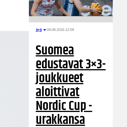
08.08.2026 22:58
3×3
Suomea
edustavat 3×3-
joukkueet
aloittivat
Nordic Cup -
urakkansa