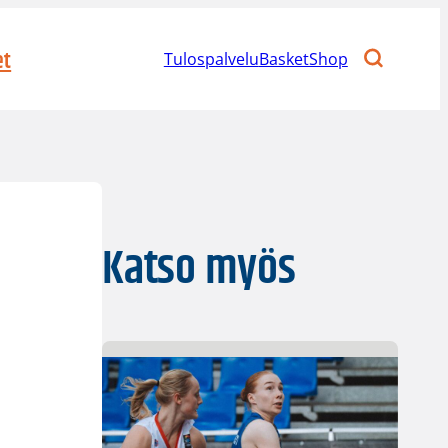
et
Tulospalvelu
BasketShop
Katso myös
o
e