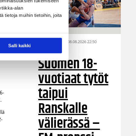
 ominaisuuksien tukemiseen
tiikka-alan
ietoja muihin tietoihin, joita
08.08.2026 22:50
EM-kilpailut
Salli kaikki
Suomen 18-
vuotiaat tytöt
taipui
6-
.
Ranskalle
llä
välierässä –
2-