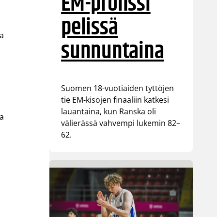
EM-pronssi
pelissä
ja
sunnuntaina
Suomen 18-vuotiaiden tyttöjen
tie EM-kisojen finaaliin katkesi
lauantaina, kun Ranska oli
ja
välierässä vahvempi lukemin 82–
62.
-