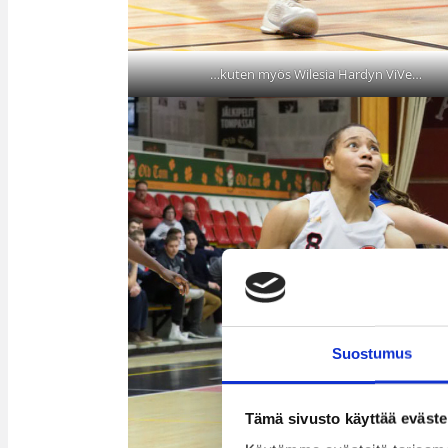
…kuten myös Wilesia Hardyn ViVe…
Suostumus
Tämä sivusto käyttää eväste