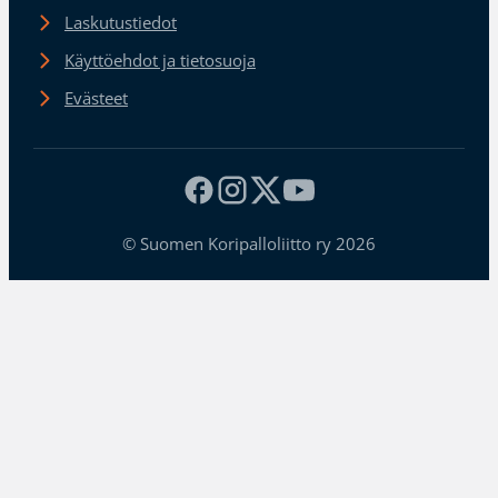
Laskutustiedot
Käyttöehdot ja tietosuoja
Evästeet
© Suomen Koripalloliitto ry 2026