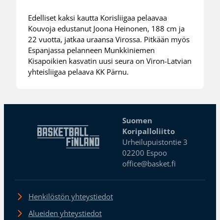
Edelliset kaksi kautta Korisliigaa pelaavaa
Kouvoja edustanut Joona Heinonen, 188 cm ja
22 vuotta, jatkaa uraansa Virossa. Pitkään myös
Espanjassa pelanneen Munkkiniemen
Kisapoikien kasvatin uusi seura on Viron-Latvian
yhteisliigaa pelaava KK Pärnu.
Suomen
Koripalloliitto
Urheilupuistontie 3
02200 Espoo
office@basket.fi
Henkilöstön yhteystiedot
Alueiden yhteystiedot