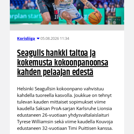
05.08.2026 11:34
Korisliiga
Seagulls hankki taitoa ja
kokemusta kokoonpanoonsa
kahden pelaajan edestä
Helsinki Seagullsin kokoonpano vahvistuu
kahdella tuoreella kasvolla. Joukkue on tehnyt
tulevan kauden mittaiset sopimukset viime
kaudella Saksan ProA-sarjan Karlsruhe Lionsia
edustaneen 26-vuotiaan yhdysvaltalaislaituri
Tyrese Williamsin sekä viime kaudella Kouvoja
edustaneen 32-vuotiaan Timi Puittisen kanssa.