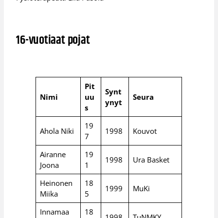
16-vuotiaat pojat
Pit
Synt
Nimi
uu
Seura
ynyt
s
19
Ahola Niki
1998
Kouvot
7
Airanne
19
1998
Ura Basket
Joona
1
Heinonen
18
1999
MuKi
Miika
5
Innamaa
18
1998
TuNMKY