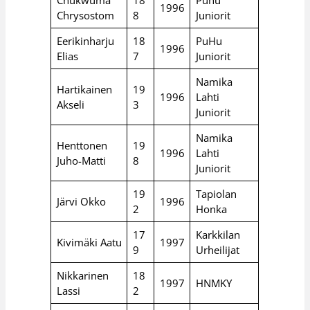
1996
Chrysostom
8
Juniorit
Eerikinharju
18
PuHu
1996
Elias
7
Juniorit
Namika
Hartikainen
19
1996
Lahti
Akseli
3
Juniorit
Namika
Henttonen
19
1996
Lahti
Juho-Matti
8
Juniorit
19
Tapiolan
Järvi Okko
1996
2
Honka
17
Karkkilan
Kivimäki Aatu
1997
9
Urheilijat
Nikkarinen
18
1997
HNMKY
Lassi
2