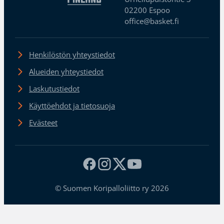
02200 Espoo
office@basket.fi
Henkilöstön yhteystiedot
Alueiden yhteystiedot
Laskutustiedot
Käyttöehdot ja tietosuoja
Evästeet
© Suomen Koripalloliitto ry 2026