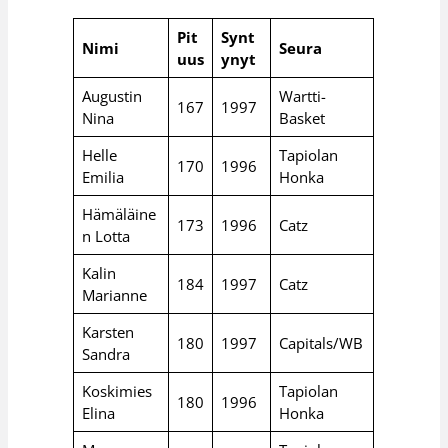
Pit
Synt
Nimi
Seura
uus
ynyt
Augustin
Wartti-
167
1997
Nina
Basket
Helle
Tapiolan
170
1996
Emilia
Honka
Hämäläine
173
1996
Catz
n Lotta
Kalin
184
1997
Catz
Marianne
Karsten
180
1997
Capitals/WB
Sandra
Koskimies
Tapiolan
180
1996
Elina
Honka