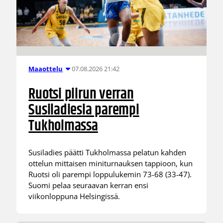
07.08.2026 21:42
Maaottelu
Ruotsi piirun verran
Susiladiesia parempi
Tukholmassa
Susiladies päätti Tukholmassa pelatun kahden
ottelun mittaisen miniturnauksen tappioon, kun
Ruotsi oli parempi loppulukemin 73-68 (33-47).
Suomi pelaa seuraavan kerran ensi
viikonloppuna Helsingissä.