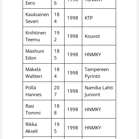
Eero
6
Kaukiainen
18
1998
KTP
Severi
4
Knihtinen
19
1998
Kouvot
Teemu
2
Maxhuni
18
1998
HNMKY
Edon
5
Mäkelä
18
Tampereen
1998
Waltteri
4
Pyrintö
Pöllä
20
Namika Lahti
1998
Hannes
7
Juniorit
Rasi
18
1998
HNMKY
Tommi
8
Rikka
19
1998
HNMKY
Akseli
5