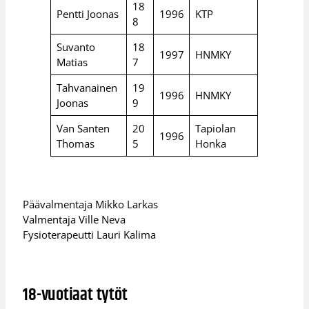
18
Pentti Joonas
1996
KTP
8
Suvanto
18
1997
HNMKY
Matias
7
Tahvanainen
19
1996
HNMKY
Joonas
9
Van Santen
20
Tapiolan
1996
Thomas
5
Honka
Päävalmentaja Mikko Larkas
Valmentaja Ville Neva
Fysioterapeutti Lauri Kalima
18-vuotiaat tytöt