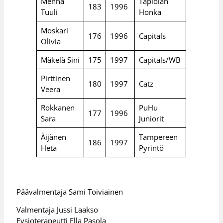
Menna
Tapiolan
183
1996
Tuuli
Honka
Moskari
176
1996
Capitals
Olivia
Mäkelä Sini
175
1997
Capitals/WB
Pirttinen
180
1997
Catz
Veera
Rokkanen
PuHu
177
1996
Sara
Juniorit
Äijänen
Tampereen
186
1997
Heta
Pyrintö
Päävalmentaja Sami Toiviainen
Valmentaja Jussi Laakso
Fysioterapeutti Ella Pasola