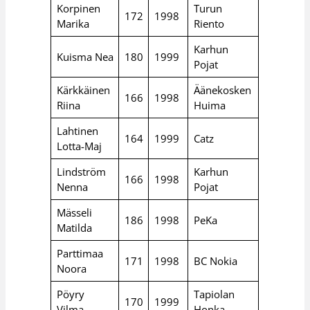
Korpinen
Turun
172
1998
Marika
Riento
Karhun
Kuisma Nea
180
1999
Pojat
Kärkkäinen
Äänekosken
166
1998
Riina
Huima
Lahtinen
164
1999
Catz
Lotta-Maj
Lindström
Karhun
166
1998
Nenna
Pojat
Mässeli
186
1998
PeKa
Matilda
Parttimaa
171
1998
BC Nokia
Noora
Pöyry
Tapiolan
170
1999
Vilma
Honka