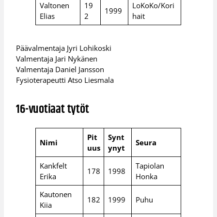
Valtonen
19
LoKoKo/Kori
1999
Elias
2
hait
Päävalmentaja Jyri Lohikoski
Valmentaja Jari Nykänen
Valmentaja Daniel Jansson
Fysioterapeutti Atso Liesmala
16-vuotiaat tytöt
Pit
Synt
Nimi
Seura
uus
ynyt
Kankfelt
Tapiolan
178
1998
Erika
Honka
Kautonen
182
1999
Puhu
Kiia