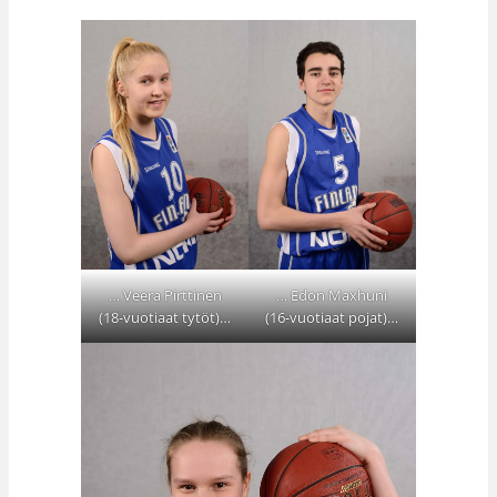
… Veera Pirttinen
… Edon Maxhuni
(18-vuotiaat tytöt)…
(16-vuotiaat pojat)…