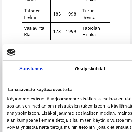
Tulonen
Turun
185
1998
Helmi
Riento
Vaalavirta
Tapiolan
173
1999
Kia
Honka
Päävalmentaja Jussi Räikkä
Valmentaja Petka Lehtinen
Valmentaja Miikka Sopanen
Suostumus
Yksityiskohdat
Fysioterapeutti Susanna Pakarinen
Tämä sivusto käyttää evästeitä
Päivitetty
02.01.2014
Käytämme evästeitä tarjoamamme sisällön ja mainosten räät
sosiaalisen median ominaisuuksien tukemiseen ja kävijäm
Henkilöt
analysoimiseen. Lisäksi jaamme sosiaalisen median, mainosa
alan kumppaneillemme tietoja siitä, miten käytät sivusto
voivat yhdistää näitä tietoja muihin tietoihin, joita olet antanut h
Daniel Jansson
Jari Nykänen