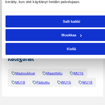
kerätty, kun olet käyttänyt heidän palvelujaan.
Jussi Laakso
Jussi Räikkä
Jyri Lohikoski
Miikka Sopanen
Salli kaikki
Mikko Larkas
Petka Lehtinen
Muokkaa
Sami Toiviainen
Susanna Pakarinen
Ville Neva
Kiellä
Kategoriat
Maajoukkue
Maaottelu
MU16
MU18
Pääjuttu
WU16
WU18