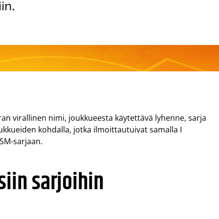
in.
n virallinen nimi, joukkueesta käytettävä lyhenne, sarja
ukkueiden kohdalla, jotka ilmoittautuivat samalla I
y SM-sarjaan.
siin sarjoihin