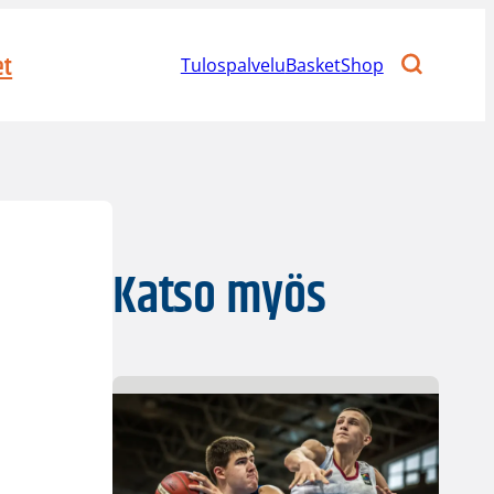
et
Tulospalvelu
BasketShop
Katso myös