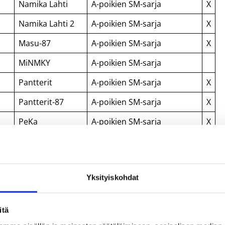
Namika Lahti
A-poikien SM-sarja
X
Namika Lahti 2
A-poikien SM-sarja
X
Masu-87
A-poikien SM-sarja
X
MiNMKY
A-poikien SM-sarja
Pantterit
A-poikien SM-sarja
X
Pantterit-87
A-poikien SM-sarja
X
PeKa
A-poikien SM-sarja
X
PuHu
A-poikien SM-sarja
X
PuHu-87
A-poikien SM-sarja
X
Yksityiskohdat
Kolmoskori
A-poikien SM-sarja
SalVi
A-poikien SM-sarja
itä
SäyRi
A-poikien SM-sarja
X