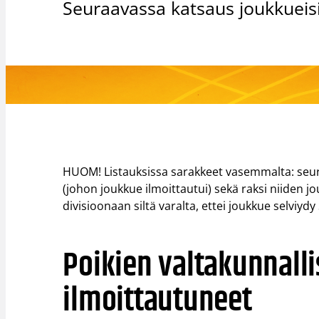
Seuraavassa katsaus joukkueisi
HUOM! Listauksissa sarakkeet vasemmalta: seura
(johon joukkue ilmoittautui) sekä raksi niiden jo
divisioonaan siltä varalta, ettei joukkue selviyd
Poikien valtakunnalli
ilmoittautuneet