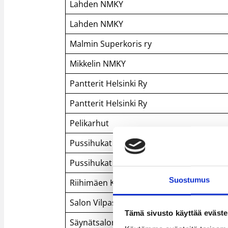
Lahden NMKY
Lahden NMKY
Malmin Superkoris ry
Mikkelin NMKY
Pantterit Helsinki Ry
Pantterit Helsinki Ry
Pelikarhut
Pussihukat PuHu ry
Pussihukat PuHu ry
Suostumus
Riihimäen Kolmoskori ry
Salon Vilpas
Tämä sivusto käyttää eväste
Säynätsalon Riento