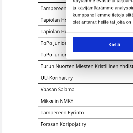
Käytämme evästeitä tarjoama
Tampereen Pyrintö
ja kävijämäärämme analysoim
kumppaneillemme tietoja siitä
Tapiolan Honka
olet antanut heille tai joita o
Tapiolan Honka ry
ToPo Juniorit ry
Kiellä
ToPo Juniorit ry
Turun Nuorten Miesten Kristillinen Yhdis
UU-Korihait ry
Vaasan Salama
Mikkelin NMKY
Tampereen Pyrintö
Forssan Koripojat ry