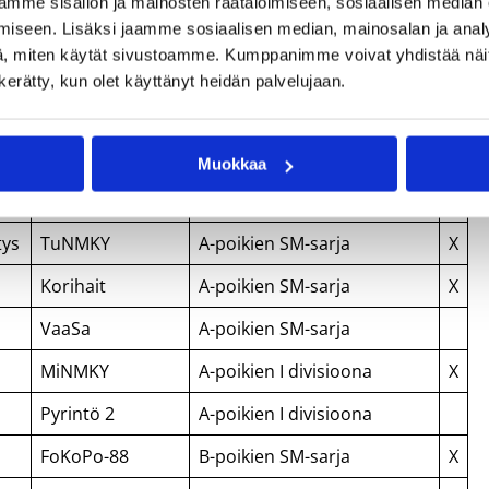
mme sisällön ja mainosten räätälöimiseen, sosiaalisen median
Pyrintö
A-poikien SM-sarja
X
iseen. Lisäksi jaamme sosiaalisen median, mainosalan ja analy
, miten käytät sivustoamme. Kumppanimme voivat yhdistää näitä t
Honka-87
A-poikien SM-sarja
X
n kerätty, kun olet käyttänyt heidän palvelujaan.
Honka
A-poikien SM-sarja
X
ToPo
A-poikien SM-sarja
X
Muokkaa
ToPo-87
A-poikien SM-sarja
X
tys
TuNMKY
A-poikien SM-sarja
X
Korihait
A-poikien SM-sarja
X
VaaSa
A-poikien SM-sarja
MiNMKY
A-poikien I divisioona
X
Pyrintö 2
A-poikien I divisioona
FoKoPo-88
B-poikien SM-sarja
X