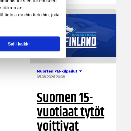
 ominaisuuksien tukemiseen
tiikka-alan
ietoja muihin tietoihin, joita
Salli kaikki
Nuorten PM-kilpailut
05.08.2026 20:08
Suomen 15-
vuotiaat tytöt
voittivat