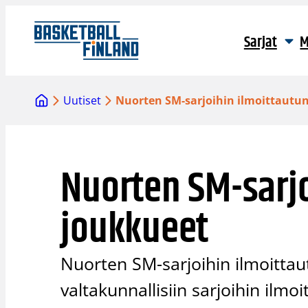
Siirry
sisältöön
Sarjat
M
Uutiset
Nuorten SM-sarjoihin ilmoittautu
Nuorten SM-sarjo
joukkueet
Nuorten SM-sarjoihin ilmoitta
valtakunnallisiin sarjoihin ilmo