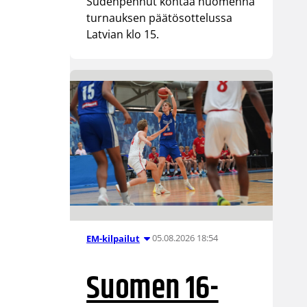
Sudenpennut kohtaa huomenna
turnauksen päätösottelussa
Latvian klo 15.
05.08.2026 18:54
EM-kilpailut
Suomen 16-