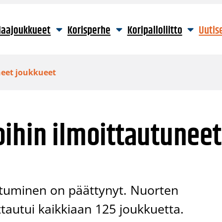
aajoukkueet
Korisperhe
Koripalloliitto
Uutis
neet joukkueet
ihin ilmoittautuneet
utuminen on päättynyt. Nuorten
ittautui kaikkiaan 125 joukkuetta.