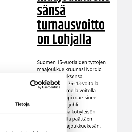
sänsä
turnausvoitto
on Lohjalla
Suomen 15-vuotiaiden tyttöjen
maajoukkue kruunasi Nordic
Open -turnauksensa
vakuuttavalla 76–43-voitolla
Latviasta. Kolmella voitolla
turnauksen läpi marssineet
Sudenpennut juhli
Tietoja
turnausvoittoa kotiyleisön
edessä samalla päättäen
ikäluokan maajoukkuekesän.