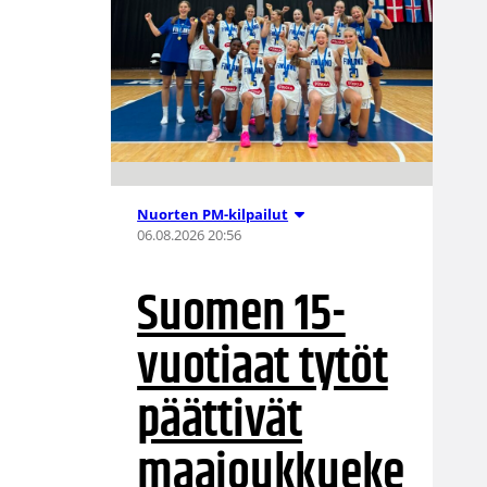
Nuorten PM-kilpailut
06.08.2026 20:56
Suomen 15-
vuotiaat tytöt
päättivät
maajoukkueke