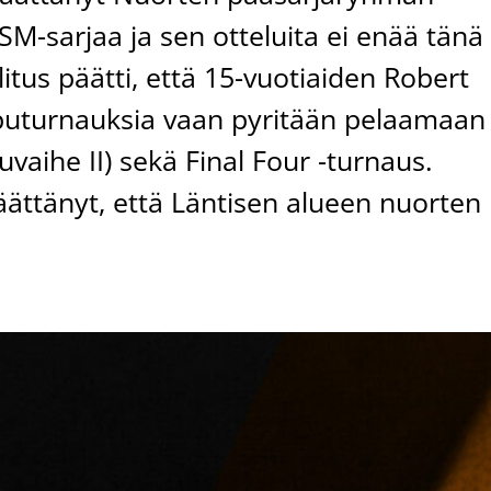
 SM-sarjaa ja sen otteluita ei enää tänä
llitus päätti, että 15-vuotiaiden Robert
pputurnauksia vaan pyritään pelaamaan
uvaihe II) sekä Final Four -turnaus.
 päättänyt, että Läntisen alueen nuorten