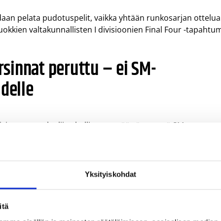
idaan pelata pudotuspelit, vaikka yhtään runkosarjan ottelua
okkien valtakunnallisten I divisioonien Final Four -tapahtum
sinnat peruttu – ei SM-
udelle
isioonan osalta liittohallitus on päättänyt, että SM-
rjapaikkoja seuraavalle sarjakaudelle 17-vuotiaiden SM-sarja
tiaiden valtakunnallisiin sarjoihin.
Yksityiskohdat
sen Cup – ei lopputurnauksia eik
 kaudelle
itä