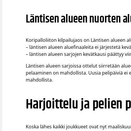
Läntisen alueen nuorten al
Koripalloliiton kilpailujaos on Läntisen alueen a
– läntisen alueen aluefinaaleita ei järjestetä kev
– läntisen alueen sarjojen kevätkausi päättyy vi
Läntisen alueen sarjoissa ottelut siirretään alu
pelaaminen on mahdollista. Uusia pelipäiviä ei
mahdollista.
Harjoittelu ja pelien
Koska lähes kaikki joukkueet ovat nyt maalisku