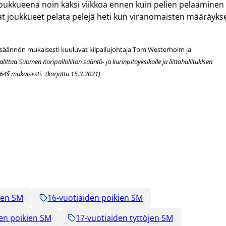
oukkueena noin kaksi viikkoa ennen kuin pelien pelaaminen
at joukkueet pelata pelejä heti kun viranomaisten määräyks
jesäännön mukaisesti kuuluvat kilpailujohtaja Tom Westerholm ja
littaa Suomen Koripalloliiton sääntö- ja kurinpitoyksikölle ja liittohallituklsen
 64§ mukaisesti.
(korjattu 15.3.2021)
ten SM
16-vuotiaiden poikien SM
en poikien SM
17-vuotiaiden tyttöjen SM