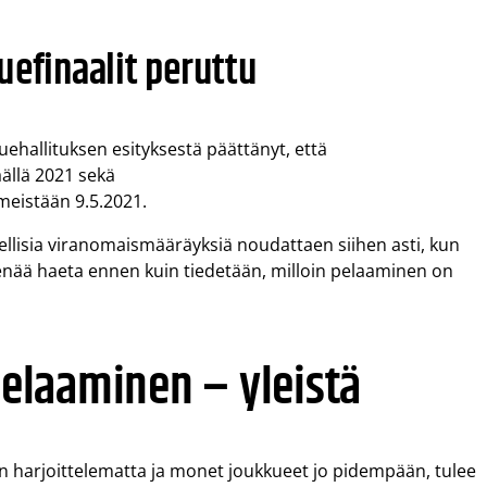
uefinaalit peruttu
luehallituksen esityksestä päättänyt, että
äällä 2021 sekä
imeistään 9.5.2021.
eellisia viranomaismääräyksiä noudattaen siihen asti, kun
 enää haeta ennen kuin tiedetään, milloin pelaaminen on
 pelaaminen – yleistä
un harjoittelematta ja monet joukkueet jo pidempään, tulee