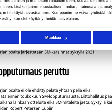
mme sisällön ja mainosten räätälöimiseen, sosiaalisen median
iseen. Lisäksi jaamme sosiaalisen median, mainosalan ja analy
aiden Robert Petersen Cupissa ei pelata kevään
, miten käytät sivustoamme. Kumppanimme voivat yhdistää näitä t
viikonloput käytetään kevään Luokitteluvaihe II -
n kerätty, kun olet käyttänyt heidän palvelujaan.
vista Luokitteluvaihe II -otteluista tehdään yksi yhteinen
 joukkuetta pelaa Final Four -turnauksen vanhempien
nallinen I divisioona).
Muokkaa
an SM-mitalit, mutta ns. periytyviä sarjapaikkoja ei myönn
an osalta järjestetään SM-karsinnat syksyllä 2021.
 lopputurnaus peruttu
n osalta ei ole ehditty pelata yhtään peliä eikä
lata ennen toukokuun SM-lopputurnausta. Liittohallitus päät
ikana lainkaan otteluita eikä SM-mitaleita jaeta. Syksyllä kai
aiden Robert Petersen Cupiin.