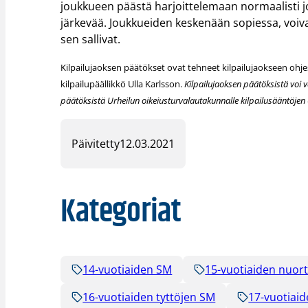
joukkueen päästä harjoittelemaan normaalisti j
järkevää. Joukkueiden keskenään sopiessa, voiv
sen sallivat.
Kilpailujaoksen päätökset ovat tehneet kilpailujaokseen oh
kilpailupäällikkö Ulla Karlsson.
Kilpailujaoksen päätöksistä voi va
päätöksistä Urheilun oikeiusturvalautakunnalle kilpailusääntöjen
Päivitetty
12.03.2021
Kategoriat
14-vuotiaiden SM
15-vuotiaiden nuor
16-vuotiaiden tyttöjen SM
17-vuotiaid