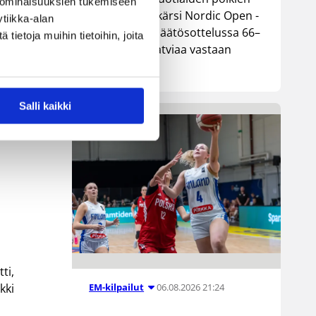
 ominaisuuksien tukemiseen
maajoukkue kärsi Nordic Open -
tiikka-alan
turnauksen päätösottelussa 66–
ietoja muihin tietoihin, joita
74-tappion Latviaa vastaan
Lohjalla.
Salli kaikki
etä
ti,
kki
06.08.2026 21:24
EM-kilpailut