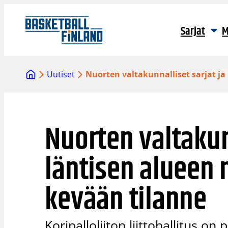
Siirry
sisältöön
Sarjat
M
Uutiset
Nuorten valtakunnalliset sarjat ja
Nuorten valtakunn
läntisen alueen 
kevään tilanne
Koripalloliiton liittohallitus 