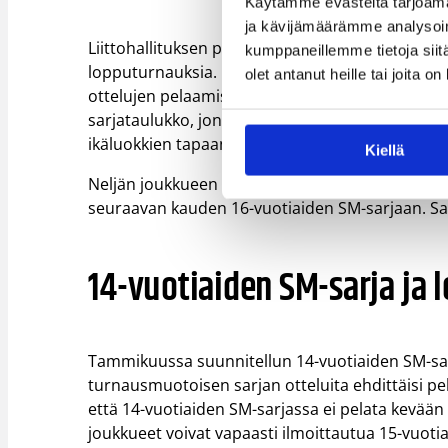
Käytämme evästeitä tarjoama
ja kävijämäärämme analysoim
Liittohallituksen päätöksen mukaisesti 15-vuoti
kumppaneillemme tietoja siitä
lopputurnauksia. Lopputurnauksista vapautuvat 
olet antanut heille tai joita o
ottelujen pelaamiseen. Kolmessa lohkossa pelatta
sarjataulukko, jonka perusteella neljä parasta
ikäluokkien tapaan (esim. 19-vuotiaiden valtakun
Kiellä
Neljän joukkueen Final Four -tapahtumassa jaeta
seuraavan kauden 16-vuotiaiden SM-sarjaan. Sarj
14-vuotiaiden SM-sarja ja
Tammikuussa suunnitellun 14-vuotiaiden SM-sarja
turnausmuotoisen sarjan otteluita ehdittäisi pe
että 14-vuotiaiden SM-sarjassa ei pelata kevään a
joukkueet voivat vapaasti ilmoittautua 15-vuoti