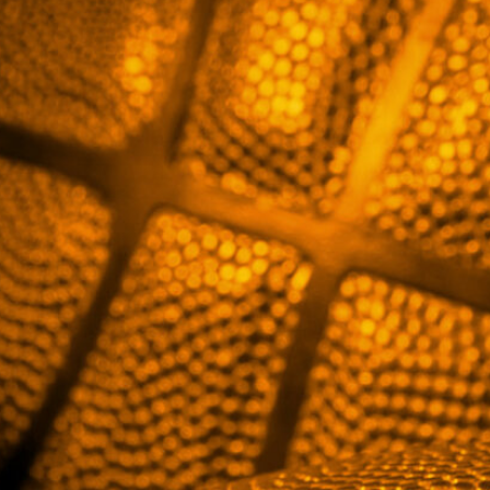
harvinaislaatu
inen voitto
Liettuasta
Susiladies nappasi
harvinaislaatuisen voiton
Liettuasta Tukholmassa
pelatussa maaottelussa.
Susiladies voitti vakuuttavasti
Liettuan 81-70 (48-36) Elina
Aarnisalon 22 pisteen
johdattamana. Suomi pelaa
Tukholmassa vielä toisen
ottelun, kun huomenna vastaan
tulee Ruotsi.