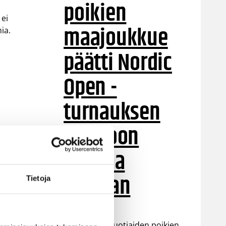
poikien
 ei
maajoukkue
ia.
päätti Nordic
Open -
turnauksen
tappioon
an
Latviaa
vastaan
Tietoja
ä
Suomen 15-vuotiaiden poikien