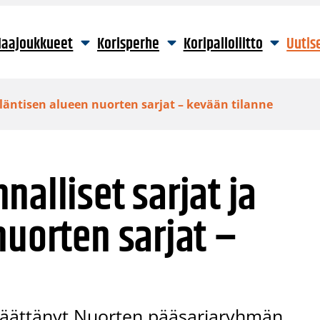
aajoukkueet
Korisperhe
Koripalloliitto
Uutis
 läntisen alueen nuorten sarjat – kevään tilanne
alliset sarjat ja
nuorten sarjat –
on päättänyt Nuorten pääsarjaryhmän