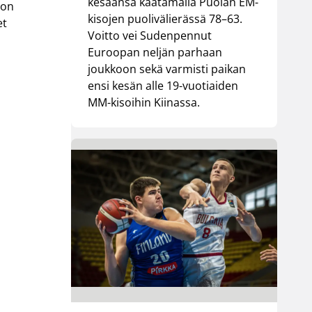
kesäänsä kaatamalla Puolan EM-
 on
kisojen puolivälierässä 78–63.
et
Voitto vei Sudenpennut
Euroopan neljän parhaan
joukkoon sekä varmisti paikan
ensi kesän alle 19-vuotiaiden
MM-kisoihin Kiinassa.