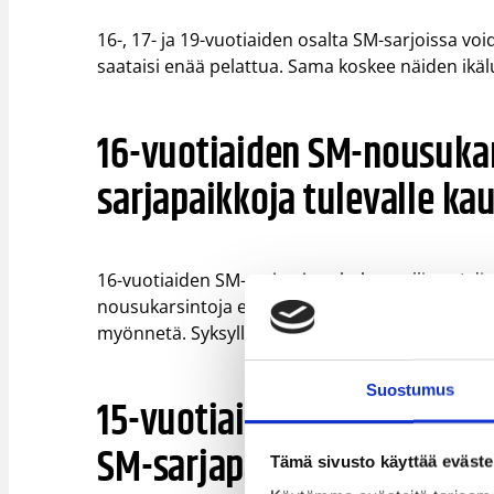
16-, 17- ja 19-vuotiaiden osalta SM-sarjoissa vo
saataisi enää pelattua. Sama koskee näiden ikälu
16-vuotiaiden SM-nousukar
sarjapaikkoja tulevalle ka
16-vuotiaiden SM-sarjan ja valtakunnallisen I div
nousukarsintoja ei pelata eikä ns. periytyviä sa
myönnetä. Syksyllä pelataan SM-karsinnat 17-vuo
Suostumus
15-vuotiaiden Robert Peter
SM-sarjapaikkoja tulevalle
Tämä sivusto käyttää eväste