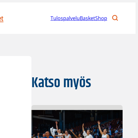
et
Tulospalvelu
BasketShop
Katso myös