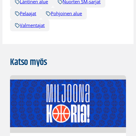
Läntinen alue
Nuorten SM-sarjat
Pelaajat
Pohjoinen alue
Valmentajat
Katso myös