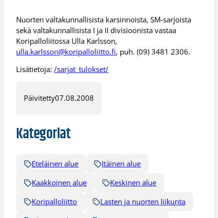
Nuorten valtakunnallisista karsinnoista, SM-sarjoista
sekä valtakunnallisista I ja II divisioonista vastaa
Koripalloliitossa Ulla Karlsson,
ulla.karlsson@koripalloliitto.fi
, puh. (09) 3481 2306.
Lisätietoja:
/sarjat_tulokset/
Päivitetty
07.08.2008
Kategoriat
Eteläinen alue
Itäinen alue
Kaakkoinen alue
Keskinen alue
Koripalloliitto
Lasten ja nuorten liikunta