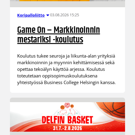
03.08.2026 15:25
Koripalloliitto
Game On – Markkinoinnin
mestariksi -koulutus
Koulutus tukee seuroja ja liikunta-alan yrityksiä
markkinoinnin ja myynnin kehittämisessä sekä
opettaa tekoälyn käyttöä arjessa. Koulutus
toteutetaan oppisopimuskoulutuksena
yhteistyössä Business College Helsingin kanssa.