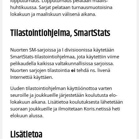
lopputurnaus. Lopputurnaus pelataan maalis-
huhtikuussa. Sarjat pelataan turnausmuotoisina
lokakuun ja maaliskuun välisenä aikana.
Tilastointiohjelma, SmartStats
Nuorten SM-sarjoissa ja I divisioonissa käytetään
SmartStats-tilastointiohjelmaa, jota käytettiin viime
pelikaudella kaikissa valtakunnallisissa sarjoissa.
Nuorten sarjojen tilastointia
ei
tehdä ns. livenä
Internettiä käyttäen.
Uuden tilastointiohjelman käyttöönottoa varten
seuroille ja joukkueille järjestetään koulutusta elo-
lokakuun aikana. Lisätietoa koulutuksesta lähetetään
suoraan joukkueille ja ilmoitetaan Koris.netissä heti
elokuun alussa.
Lisätietoa