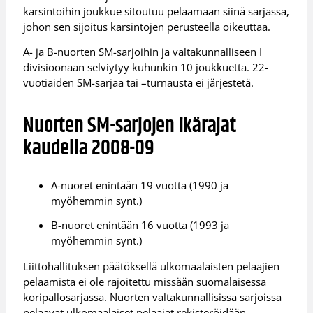
karsintoihin joukkue sitoutuu pelaamaan siinä sarjassa,
johon sen sijoitus karsintojen perusteella oikeuttaa.
A- ja B-nuorten SM-sarjoihin ja valtakunnalliseen I
divisioonaan selviytyy kuhunkin 10 joukkuetta. 22-
vuotiaiden SM-sarjaa tai –turnausta ei järjestetä.
Nuorten SM-sarjojen ikärajat
kaudella 2008-09
A-nuoret enintään 19 vuotta (1990 ja
myöhemmin synt.)
B-nuoret enintään 16 vuotta (1993 ja
myöhemmin synt.)
Liittohallituksen päätöksellä ulkomaalaisten pelaajien
pelaamista ei ole rajoitettu missään suomalaisessa
koripallosarjassa. Nuorten valtakunnallisissa sarjoissa
pelaavat ulkomaalaiset pelaajat rekisteröidään