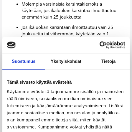
Molempia varsinaisia karsintakierroksia
käytetään, jos ikäluokan karsintaa ilmoittautuu
enemmän kuin 25 joukkuetta
Jos ikäluokan karsintaan ilmoittautuu vain 25
joukkuetta tai vähemmän, käytetään vain 1.
karsintakierroksen päivämääriä.
Valtakunnallisen 1. karsintakierroksella karsitaan
25 joukkuetta jatkamaan 2. karsintakierrokselle.
Suostumus
Yksityiskohdat
Tietoja
Rankingin mukaan vähintään viisi (5) parasta
joukkuetta eivät osallistu 1. karsintakierrokseen,
vaan pääsevät suoraan 2. karsintakierrokselle.
Tämä sivusto käyttää evästeitä
Suoraan 2. karsintakierrokselle pääsevien
joukkueiden määrä päätetään, kun osallistuvien
Käytämme evästeitä tarjoamamme sisällön ja mainosten
joukkueiden määrä vahvistuu.
räätälöimiseen, sosiaalisen median ominaisuuksien
tukemiseen ja kävijämäärämme analysoimiseen. Lisäksi
Karsintaturnaukset ovat taloudellisesti
yhteisvastuullisia.
jaamme sosiaalisen median, mainosalan ja analytiikka-
alan kumppaneillemme tietoja siitä, miten käytät
sivustoamme. Kumppanimme voivat yhdistää näitä
Nuorten valtakunnalliset II