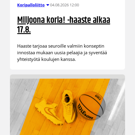
04.08.2026 12:00
Koripalloliitto
Miljoona koria! -haaste alkaa
17.8.
Haaste tarjoaa seuroille valmiin konseptin
innostaa mukaan uusia pelaajia ja syventää
yhteistyötä koulujen kanssa.