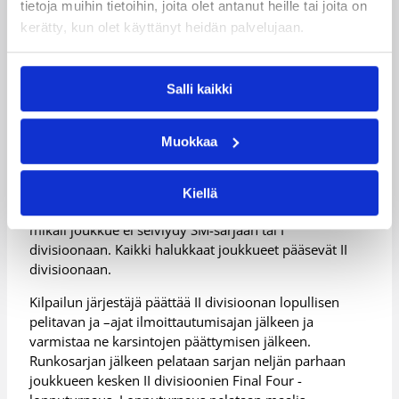
tietoja muihin tietoihin, joita olet antanut heille tai joita on
divisioonat
kerätty, kun olet käyttänyt heidän palvelujaan.
Kaikissa nuorten ikäluokissa järjestetään
Salli kaikki
valtakunnallinen II divisioona, joka pelataan
turnausmuotoisena. Kaikkien halukkaiden joukkueiden
tulee ilmoittautua sitovasti II divisioonaan edellä
Muokkaa
mainitulla lomakkeella 11.8.2008 mennessä. Joukkue
voi ilmoittautua lomakkeella suoraan II divisioonaan tai
ilmoittautua valtakunnalliseen karsintaan ja samalla
Kiellä
ilmoittaa halukkuutensa osallistua II divisioonaan,
mikäli joukkue ei selviydy SM-sarjaan tai I
divisioonaan. Kaikki halukkaat joukkueet pääsevät II
divisioonaan.
Kilpailun järjestäjä päättää II divisioonan lopullisen
pelitavan ja –ajat ilmoittautumisajan jälkeen ja
varmistaa ne karsintojen päättymisen jälkeen.
Runkosarjan jälkeen pelataan sarjan neljän parhaan
joukkueen kesken II divisioonien Final Four -