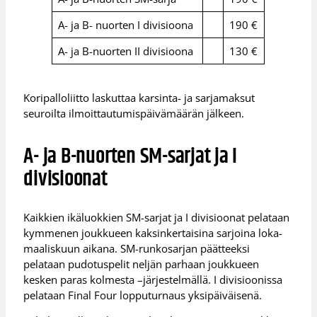
A- ja B- nuorten I divisioona
190 €
A- ja B-nuorten II divisioona
130 €
Koripalloliitto laskuttaa karsinta- ja sarjamaksut
seuroilta ilmoittautumispäivämäärän jälkeen.
A- ja B-nuorten SM-sarjat ja I
divisioonat
Kaikkien ikäluokkien SM-sarjat ja I divisioonat pelataan
kymmenen joukkueen kaksinkertaisina sarjoina loka-
maaliskuun aikana. SM-runkosarjan päätteeksi
pelataan pudotuspelit neljän parhaan joukkueen
kesken paras kolmesta –järjestelmällä. I divisioonissa
pelataan Final Four lopputurnaus yksipäiväisenä.