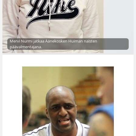
Mervi Nurmi jatkaa Äänekosken Huiman naisten
päävalmentajana.