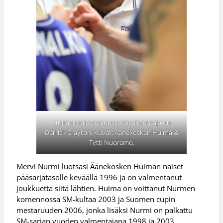
Huiman miesten uusi päävalmentaja on
Derrick Crayton. Kuvat: Äänekosken Huima &
Tytti Nuoramo.
Mervi Nurmi luotsasi Äänekosken Huiman naiset
pääsarjatasolle keväällä 1996 ja on valmentanut
joukkuetta siitä lähtien. Huima on voittanut Nurmen
komennossa SM-kultaa 2003 ja Suomen cupin
mestaruuden 2006, jonka lisäksi Nurmi on palkattu
SM-sarjan vuoden valmentajana 1998 ja 2003.