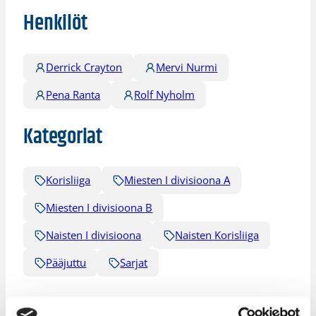
Henkilöt
Derrick Crayton
Mervi Nurmi
Pena Ranta
Rolf Nyholm
Kategoriat
Korisliiga
Miesten I divisioona A
Miesten I divisioona B
Naisten I divisioona
Naisten Korisliiga
Pääjuttu
Sarjat