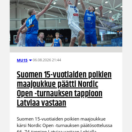
06.08.2026 21:44
MU15
Suomen 15-vuotiaiden poikien
maajoukkue päätti Nordic
Open -turnauksen tappioon
Latviaa vastaan
Suomen 15-vuotiaiden poikien maajoukkue
kärsi Nordic Open -turnauksen päätösottelussa
66–74-tappion Latviaa vastaan Lohjalla.