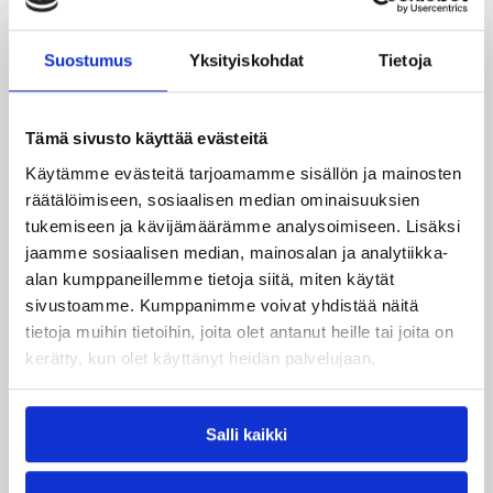
Katso myös
Suostumus
Yksityiskohdat
Tietoja
Tämä sivusto käyttää evästeitä
Käytämme evästeitä tarjoamamme sisällön ja mainosten
räätälöimiseen, sosiaalisen median ominaisuuksien
tukemiseen ja kävijämäärämme analysoimiseen. Lisäksi
jaamme sosiaalisen median, mainosalan ja analytiikka-
alan kumppaneillemme tietoja siitä, miten käytät
sivustoamme. Kumppanimme voivat yhdistää näitä
tietoja muihin tietoihin, joita olet antanut heille tai joita on
kerätty, kun olet käyttänyt heidän palvelujaan.
Salli kaikki
06.08.2026 21:44
Maaottelu