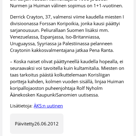
Nurmen ja Huiman välinen sopimus on 1+1-vuotinen.
Derrick Crayton, 37, valmensi viime kaudella miesten I
divisioonassa Forssan Koripoikia, jonka kausi päättyi
sarjanousuun. Peliurallaan Suomen lisäksi mm.
Venezuelassa, Espanjassa, Iso-Britanniassa,
Uruguayssa, Syyriassa ja Palestiinassa pelanneen
Craytonin kakkosvalmentajana jatkaa Pena Ranta.
– Koska naiset olivat päättyneellä kaudella hopealla, ei
seuraavaksi voi tavoitella kuin kultamitalia. Miesten on
taas tarkoitus päästä kolkuttelemaan Korisliigan
portteja kahden, kolmen vuoden sisällä, linjaa Huiman
koripallojaoston puheenjohtaja Rolf Nyholm
Äänekosken KaupunkiSanomien uutisessa.
Lisätietoja:
ÄKS:n uutinen
Päivitetty
26.06.2012