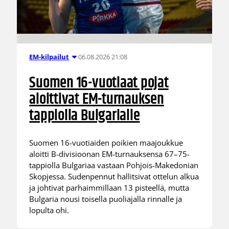
06.08.2026 21:08
EM-kilpailut
Suomen 16-vuotiaat pojat
aloittivat EM-turnauksen
tappiolla Bulgarialle
Suomen 16-vuotiaiden poikien maajoukkue
aloitti B-divisioonan EM-turnauksensa 67–75-
tappiolla Bulgariaa vastaan Pohjois-Makedonian
Skopjessa. Sudenpennut hallitsivat ottelun alkua
ja johtivat parhaimmillaan 13 pisteellä, mutta
Bulgaria nousi toisella puoliajalla rinnalle ja
lopulta ohi.