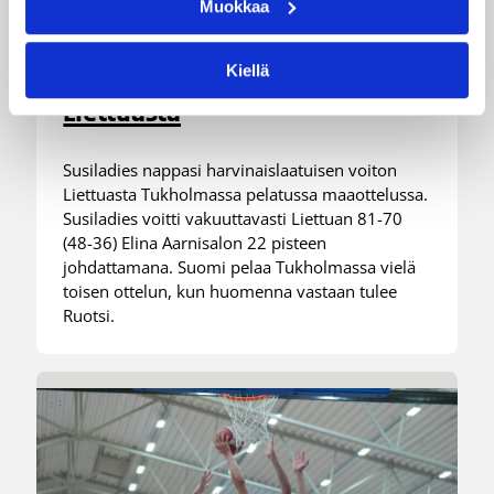
Susiladiesin puolustus rautaa
Muokkaa
Tukholmassa –
harvinaislaatuinen voitto
Kiellä
Liettuasta
Susiladies nappasi harvinaislaatuisen voiton
Liettuasta Tukholmassa pelatussa maaottelussa.
Susiladies voitti vakuuttavasti Liettuan 81-70
(48-36) Elina Aarnisalon 22 pisteen
johdattamana. Suomi pelaa Tukholmassa vielä
toisen ottelun, kun huomenna vastaan tulee
Ruotsi.