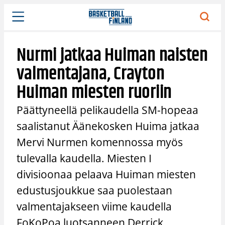
Siirry
sisältöön
Nurmi jatkaa Huiman naisten
valmentajana, Crayton
Huiman miesten ruoriin
Päättyneellä pelikaudella SM-hopeaa
saalistanut Äänekosken Huima jatkaa
Mervi Nurmen komennossa myös
tulevalla kaudella. Miesten I
divisioonaa pelaava Huiman miesten
edustusjoukkue saa puolestaan
valmentajakseen viime kaudella
FoKoPoa luotsanneen Derrick