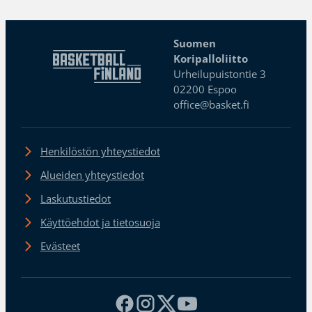
Suomen
Koripalloliitto
Urheilupuistontie 3
02200 Espoo
office@basket.fi
Henkilöstön yhteystiedot
Alueiden yhteystiedot
Laskutustiedot
Käyttöehdot ja tietosuoja
Evästeet