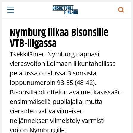
Siirry
sisältöön
Nymburg liikaa Bisonsille
VTB-liigassa
Tšekkiläinen Nymburg nappasi
vierasvoiton Loimaan liikuntahallissa
pelatussa ottelussa Bisonsista
loppunumeroin 93-85 (48-42).
Bisonsilla oli ottelun avaimet käsissään
ensimmäisellä puoliajalla, mutta
vieraiden vahva viimeisen
neljänneksen viimeistely varmisti
voiton Nymburgille.