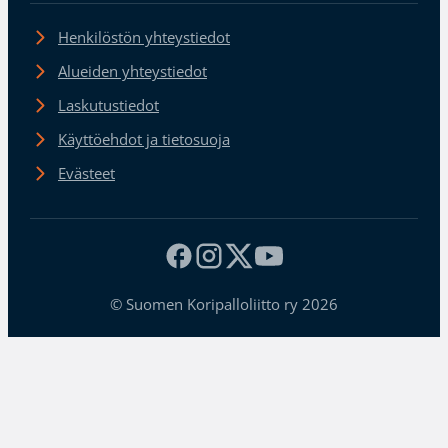
Henkilöstön yhteystiedot
Alueiden yhteystiedot
Laskutustiedot
Käyttöehdot ja tietosuoja
Evästeet
© Suomen Koripalloliitto ry 2026