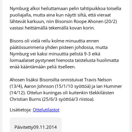
Nymburg alkoi heiluttamaan pelin tahtipuikkoa toisella
puoliajalla, mutta aina kun näytti siltä, että vieraat
lähtevät karkuun, niin Bisonsin Roope Ahonen (20/2)
vastasi heittämällä tekemällä kovan korin.
Bisons oli vielä reilu kolme minuuttia ennen
päätössummeria yhden pisteen johdossa, mutta
Nymburg vei kaksi minuuttia pelistä 9-3 eikä
loimaalaiset pystyneet hienosta taistelusta huolimatta
enää kääntämään peliä itselleen.
Ahosen lisäksi Bisonsilta onnistuivat Travis Nelson
(13/4), Aaron Johnson (15/1/10 syöttöä) ja Ian Hummer
(14/12). Ottelun kuningas oli kuitenkin tšekkiläisten
Christian Burns (25/6/3 syöttöä/3 riistoa).
Lisätietoja:
Ottelutilastot
Päivitetty
09.11.2014