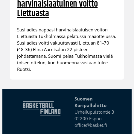
harvinaislaatuinen voitto
Liettuasta
Susiladies nappasi harvinaislaatuisen voiton
Liettuasta Tukholmassa pelatussa maaottelussa.
Susiladies voitti vakuuttavasti Liettuan 81-70
(48-36) Elina Aarnisalon 22 pisteen
johdattamana. Suomi pelaa Tukholmassa vielä
toisen ottelun, kun huomenna vastaan tulee
Ruotsi.
Suomen
Koripalloliitto
Urheilupuistontie 3
02200 Espoo
office@basket.fi