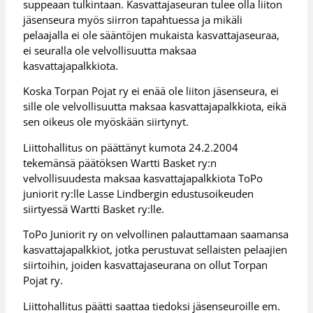
suppeaan tulkintaan. Kasvattajaseuran tulee olla liiton
jäsenseura myös siirron tapahtuessa ja mikäli
pelaajalla ei ole sääntöjen mukaista kasvattajaseuraa,
ei seuralla ole velvollisuutta maksaa
kasvattajapalkkiota.
Koska Torpan Pojat ry ei enää ole liiton jäsenseura, ei
sille ole velvollisuutta maksaa kasvattajapalkkiota, eikä
sen oikeus ole myöskään siirtynyt.
Liittohallitus on päättänyt kumota 24.2.2004
tekemänsä päätöksen Wartti Basket ry:n
velvollisuudesta maksaa kasvattajapalkkiota ToPo
juniorit ry:lle Lasse Lindbergin edustusoikeuden
siirtyessä Wartti Basket ry:lle.
ToPo Juniorit ry on velvollinen palauttamaan saamansa
kasvattajapalkkiot, jotka perustuvat sellaisten pelaajien
siirtoihin, joiden kasvattajaseurana on ollut Torpan
Pojat ry.
Liittohallitus päätti saattaa tiedoksi jäsenseuroille em.