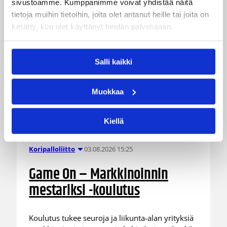
sivustoamme. Kumppanimme voivat yhdistää näitä
tietoja muihin tietoihin, joita olet antanut heille tai joita on
kerätty, kun olet käyttänyt heidän palvelujaan.
Salli kaikki
Muokkaa
Kiellä
03.08.2026 15:25
Koripalloliitto
Game On – Markkinoinnin
mestariksi -koulutus
Koulutus tukee seuroja ja liikunta-alan yrityksiä