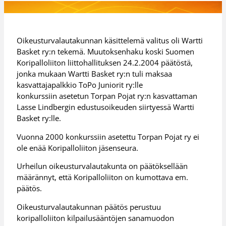
Oikeusturvalautakunnan käsittelemä valitus oli Wartti
Basket ry:n tekemä. Muutoksenhaku koski Suomen
Koripalloliiton liittohallituksen 24.2.2004 päätöstä,
jonka mukaan Wartti Basket ry:n tuli maksaa
kasvattajapalkkio ToPo Juniorit ry:lle
konkurssiin asetetun Torpan Pojat ry:n kasvattaman
Lasse Lindbergin edustusoikeuden siirtyessä Wartti
Basket ry:lle.
Vuonna 2000 konkurssiin asetettu Torpan Pojat ry ei
ole enää Koripalloliiton jäsenseura.
Urheilun oikeusturvalautakunta on päätöksellään
määrännyt, että Koripalloliiton on kumottava em.
päätös.
Oikeusturvalautakunnan päätös perustuu
koripalloliiton kilpailusääntöjen sanamuodon