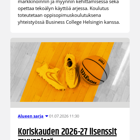
markkinoinnin ja myynnin kehittämisessä sekä
opettaa tekoälyn käyttöä arjessa. Koulutus
toteutetaan oppisopimuskoulutuksena
yhteistyössä Business College Helsingin kanssa.
01.07.2026 11:30
Alueen sarja
Koriskauden 2026-27 lisenssit