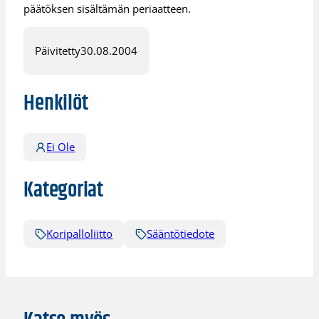
päätöksen sisältämän periaatteen.
Päivitetty
30.08.2004
Henkilöt
Ei Ole
Kategoriat
Koripalloliitto
Sääntötiedote