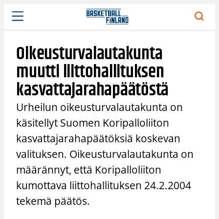
Siirry
sisältöön
Oikeusturvalautakunta
muutti liittohallituksen
kasvattajarahapäätöstä
Urheilun oikeusturvalautakunta on
käsitellyt Suomen Koripalloliiton
kasvattajarahapäätöksiä koskevan
valituksen. Oikeusturvalautakunta on
määrännyt, että Koripalloliiton
kumottava liittohallituksen 24.2.2004
tekemä päätös.