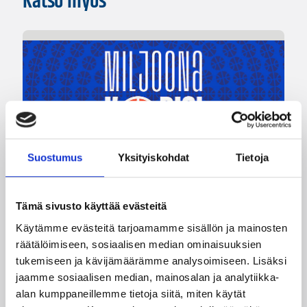
Katso myös
Suostumus
Yksityiskohdat
Tietoja
04.08.2026 12:00
Koripalloliitto
Miljoona koria! -haaste alkaa
Tämä sivusto käyttää evästeitä
17.8.
Käytämme evästeitä tarjoamamme sisällön ja mainosten
räätälöimiseen, sosiaalisen median ominaisuuksien
tukemiseen ja kävijämäärämme analysoimiseen. Lisäksi
Haaste tarjoaa seuroille valmiin konseptin
jaamme sosiaalisen median, mainosalan ja analytiikka-
innostaa mukaan uusia pelaajia ja syventää
alan kumppaneillemme tietoja siitä, miten käytät
yhteistyötä koulujen kanssa.