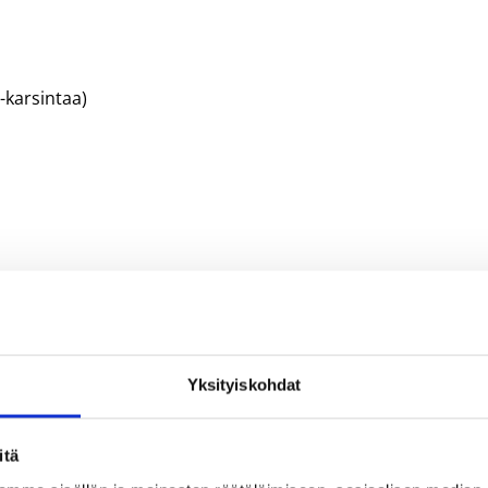
-karsintaa)
Yksityiskohdat
äjuttu
Susijengi
itä