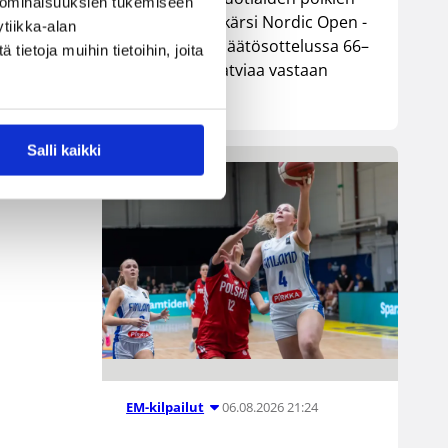
 ominaisuuksien tukemiseen
maajoukkue kärsi Nordic Open -
tiikka-alan
turnauksen päätösottelussa 66–
ietoja muihin tietoihin, joita
74-tappion Latviaa vastaan
Lohjalla.
Salli kaikki
06.08.2026 21:24
EM-kilpailut