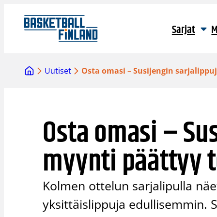
Siirry
sisältöön
Sarjat
M
Uutiset
Osta omasi – Susijengin sarjalippu
Osta omasi – Sus
myynti päättyy t
Kolmen ottelun sarjalipulla näe
yksittäislippuja edullisemmin. S