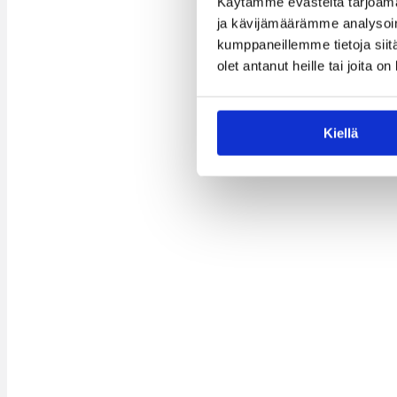
Käytämme evästeitä tarjoama
ja kävijämäärämme analysoim
kumppaneillemme tietoja siitä
olet antanut heille tai joita o
Kiellä