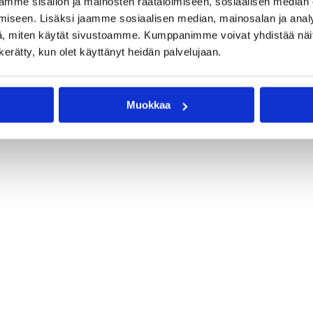
mme sisällön ja mainosten räätälöimiseen, sosiaalisen median
iseen. Lisäksi jaamme sosiaalisen median, mainosalan ja analy
, miten käytät sivustoamme. Kumppanimme voivat yhdistää näitä t
n kerätty, kun olet käyttänyt heidän palvelujaan.
Muokkaa