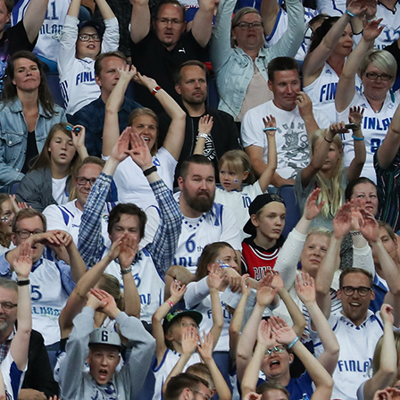
harvinaislaatu
inen voitto
Liettuasta
Susiladies nappasi
harvinaislaatuisen voiton
Liettuasta Tukholmassa
pelatussa maaottelussa.
Susiladies voitti vakuuttavasti
Liettuan 81-70 (48-36) Elina
Aarnisalon 22 pisteen
johdattamana. Suomi pelaa
Tukholmassa vielä toisen
ottelun, kun huomenna vastaan
tulee Ruotsi.