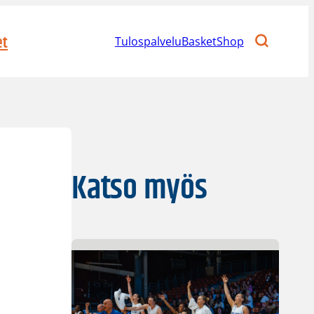
et
Tulospalvelu
BasketShop
Katso myös