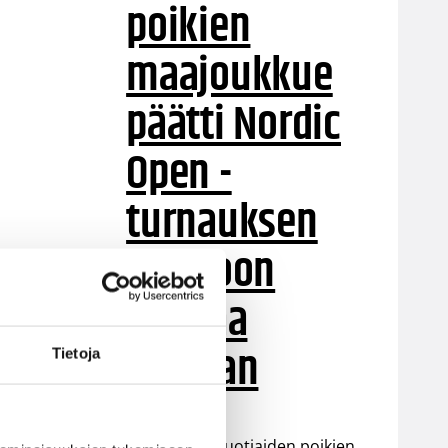
poikien
maajoukkue
päätti Nordic
Open -
turnauksen
tappioon
Latviaa
vastaan
Tietoja
Suomen 15-vuotiaiden poikien