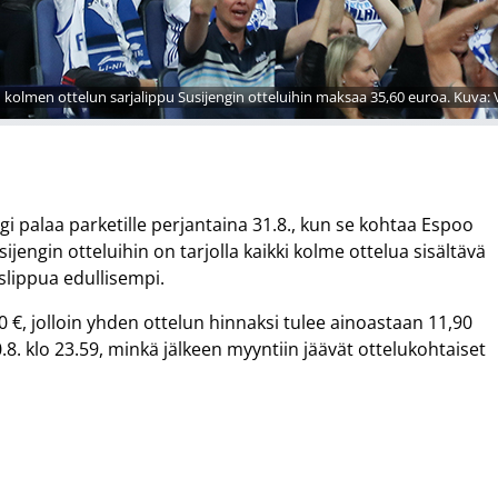
n kolmen ottelun sarjalippu Susijengin otteluihin maksaa 35,60 euroa. Kuva: 
i palaa parketille perjantaina 31.8., kun se kohtaa Espoo
jengin otteluihin on tarjolla kaikki kolme ottelua sisältävä
islippua edullisempi.
 €, jolloin yhden ottelun hinnaksi tulee ainoastaan 11,90
.8. klo 23.59, minkä jälkeen myyntiin jäävät ottelukohtaiset