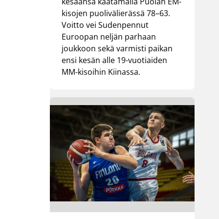
kesäänsä kaatamalla Puolan EM-
kisojen puolivälierässä 78–63.
Voitto vei Sudenpennut
Euroopan neljän parhaan
joukkoon sekä varmisti paikan
ensi kesän alle 19-vuotiaiden
MM-kisoihin Kiinassa.