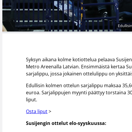
Edullisi
Syksyn aikana kolme kotiottelua pelaava Susijeng
Metro Areenalla Latvian. Ensimmäistä kertaa Susi
sarjalippu, jossa jokainen ottelulippu on yksittä
Edullisin kolmen ottelun sarjalippu maksaa 35,60
euroa. Sarjalippujen myynti päättyy torstaina 30
liput.
Osta liput
>
Susijengin ottelut elo-syyskuussa: