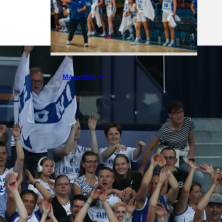
06.08.2026 21:44
Maaottelu
Susiladiesin
puolustus
rautaa
Tukholmassa
–