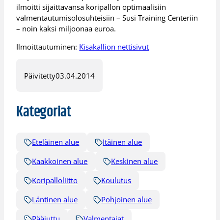
ilmoitti sijaittavansa koripallon optimaalisiin
valmentautumisolosuhteisiin – Susi Training Centeriin
– noin kaksi miljoonaa euroa.
Ilmoittautuminen:
Kisakallion nettisivut
Päivitetty
03.04.2014
Kategoriat
Eteläinen alue
Itäinen alue
Kaakkoinen alue
Keskinen alue
Koripalloliitto
Koulutus
Läntinen alue
Pohjoinen alue
Pääjuttu
Valmentajat