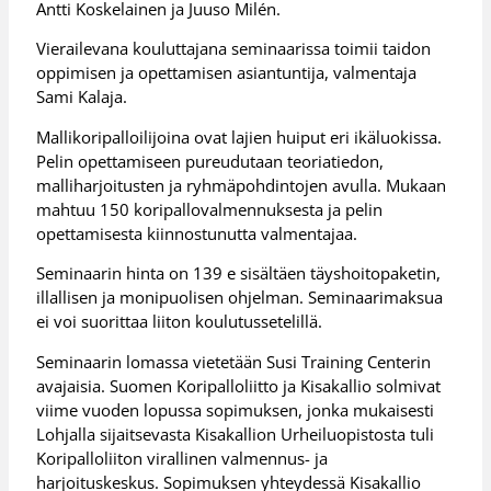
Antti Koskelainen ja Juuso Milén.
Vierailevana kouluttajana seminaarissa toimii taidon
oppimisen ja opettamisen asiantuntija, valmentaja
Sami Kalaja.
Mallikoripalloilijoina ovat lajien huiput eri ikäluokissa.
Pelin opettamiseen pureudutaan teoriatiedon,
malliharjoitusten ja ryhmäpohdintojen avulla. Mukaan
mahtuu 150 koripallovalmennuksesta ja pelin
opettamisesta kiinnostunutta valmentajaa.
Seminaarin hinta on 139 e sisältäen täyshoitopaketin,
illallisen ja monipuolisen ohjelman. Seminaarimaksua
ei voi suorittaa liiton koulutussetelillä.
Seminaarin lomassa vietetään Susi Training Centerin
avajaisia. Suomen Koripalloliitto ja Kisakallio solmivat
viime vuoden lopussa sopimuksen, jonka mukaisesti
Lohjalla sijaitsevasta Kisakallion Urheiluopistosta tuli
Koripalloliiton virallinen valmennus- ja
harjoituskeskus. Sopimuksen yhteydessä Kisakallio