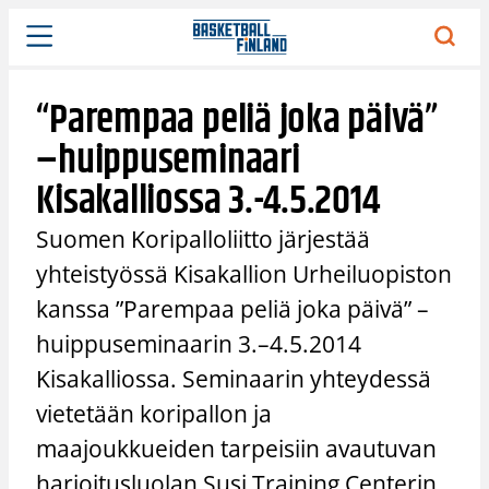
Siirry
sisältöön
“Parempaa peliä joka päivä”
–huippuseminaari
Kisakalliossa 3.-4.5.2014
Suomen Koripalloliitto järjestää
yhteistyössä Kisakallion Urheiluopiston
kanssa ”Parempaa peliä joka päivä” –
huippuseminaarin 3.–4.5.2014
Kisakalliossa. Seminaarin yhteydessä
vietetään koripallon ja
maajoukkueiden tarpeisiin avautuvan
harjoitusluolan Susi Training Centerin