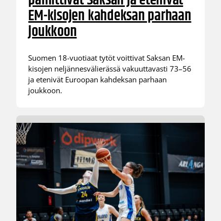
päihittivät Saksan ja etenivät
EM-kisojen kahdeksan parhaan
joukkoon
Suomen 18-vuotiaat tytöt voittivat Saksan EM-
kisojen neljännesvälierässä vakuuttavasti 73–56
ja etenivät Euroopan kahdeksan parhaan
joukkoon.