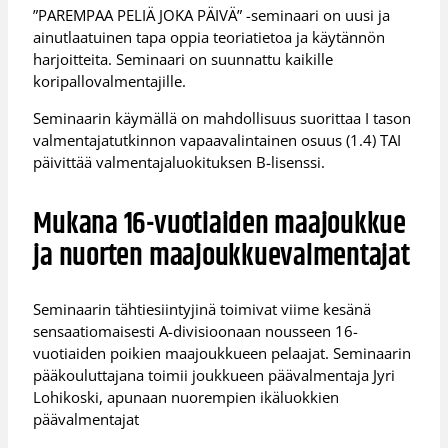
”PAREMPAA PELIÄ JOKA PÄIVÄ” -seminaari on uusi ja
ainutlaatuinen tapa oppia teoriatietoa ja käytännön
harjoitteita. Seminaari on suunnattu kaikille
koripallovalmentajille.
Seminaarin käymällä on mahdollisuus suorittaa I tason
valmentajatutkinnon vapaavalintainen osuus (1.4) TAI
päivittää valmentajaluokituksen B-lisenssi.
Mukana 16-vuotiaiden maajoukkue
ja nuorten maajoukkuevalmentajat
Seminaarin tähtiesiintyjinä toimivat viime kesänä
sensaatiomaisesti A-divisioonaan nousseen 16-
vuotiaiden poikien maajoukkueen pelaajat. Seminaarin
pääkouluttajana toimii joukkueen päävalmentaja Jyri
Lohikoski, apunaan nuorempien ikäluokkien
päävalmentajat