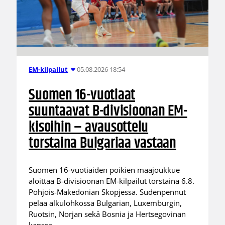
05.08.2026 18:54
EM-kilpailut
Suomen 16-vuotiaat
suuntaavat B-divisioonan EM-
kisoihin – avausottelu
torstaina Bulgariaa vastaan
Suomen 16-vuotiaiden poikien maajoukkue
aloittaa B-divisioonan EM-kilpailut torstaina 6.8.
Pohjois-Makedonian Skopjessa. Sudenpennut
pelaa alkulohkossa Bulgarian, Luxemburgin,
Ruotsin, Norjan sekä Bosnia ja Hertsegovinan