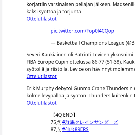
korjattiin varsinaisen peliajan jälkeen. Madsenill
kaksi syöttöä ja torjunta.
Ottelutilastot
pic.twitter.com/Fop0l4CQop
— Basketball Champions League (@B
Severi Kaukiainen oli Patrioti Levicen ykkösnimi 
FIBA Europe Cupin ottelussa 86-77 (51-38). Kaukia
syötöllä ja riistolla. Levice on hävinnyt molemm
Ottelutilastot
Erik Murphy debytoi Gunma Crane Thundersin ri
kolme levypalloa ja syötön. Thunders kuitenkin t
Ottelutilastot
【4Q END】
75点
#群馬クレインサンダーズ
87点
#仙台89ERS