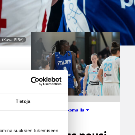
jäljellä kourallinen vierekkäisiä
paikkoja.
. (Kuva: FIBA)
n
ä
Tietoja
Suomalaiset ulkomailla
on
06.08.2026 09:16
 ominaisuuksien tukemiseen