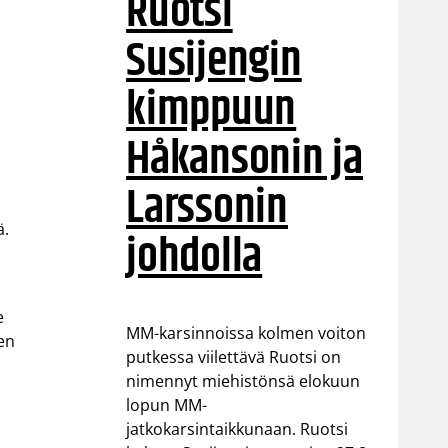
Ruotsi
Susijengin
kimppuun
Håkansonin ja
Larssonin
ä.
johdolla
e
MM-karsinnoissa kolmen voiton
men
putkessa viilettävä Ruotsi on
nimennyt miehistönsä elokuun
lopun MM-
jatkokarsintaikkunaan. Ruotsi