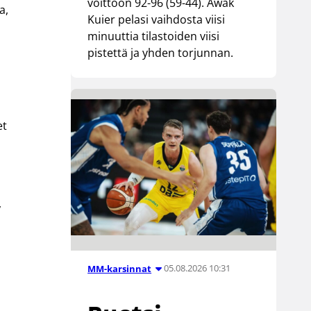
voittoon 92-96 (59-44). Awak
a,
Kuier pelasi vaihdosta viisi
minuuttia tilastoiden viisi
pistettä ja yhden torjunnan.
et
,
05.08.2026 10:31
MM-karsinnat