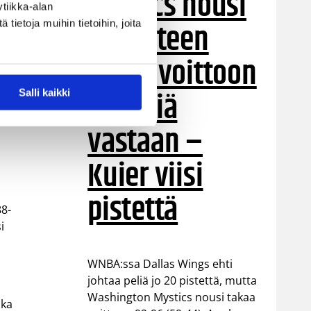
Mystics nousi
tiikka-alan
20 pisteen
ietoja muihin tietoihin, joita
takaa voittoon
Wingsiä
Salli kaikki
vastaan –
Kuier viisi
pistettä
88-
i
WNBA:ssa Dallas Wings ehti
johtaa peliä jo 20 pistettä, mutta
Washington Mystics nousi takaa
oka