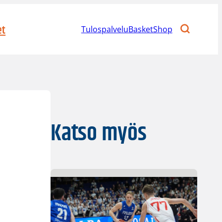
et
Tulospalvelu
BasketShop
Katso myös