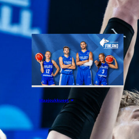
Liettuassa, Romaniassa,
Bosniassa ja viimeksi Islannissa.
06.08.2026 10:14
Maajoukkueet
Edulliset liput
Susijengin ja