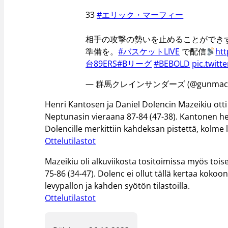
33
#エリック・マーフィー
相手の攻撃の勢いを止めることができ
準備を。
#バスケットLIVE
で配信
htt
台89ERS
#Bリーグ
#BEBOLD
pic.twit
— 群馬クレインサンダーズ (@gunmacra
Henri Kantosen ja Daniel Dolencin Mazeikiu otti
Neptunasin vieraana 87-84 (47-38). Kantonen heitt
Dolencille merkittiin kahdeksan pistettä, kolme l
Ottelutilastot
Mazeikiu oli alkuviikosta tositoimissa myös tois
75-86 (34-47). Dolenc ei ollut tällä kertaa kok
levypallon ja kahden syötön tilastoilla.
Ottelutilastot