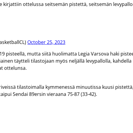
e kirjattiin ottelussa seitsemän pistettä, seitsemän levypallo
asketballCL)
October 25, 2023
19 pisteellä, mutta siitä huolimatta Legia Varsova haki piste
inen täytteli tilastojaan myös neljällä levypallolla, kahdella
at ottelunsa.
veissä tilastoimalla kymmenessä minuutissa kuusi pistettä
aipui Sendai 89ersin vieraana 75-87 (33-42).