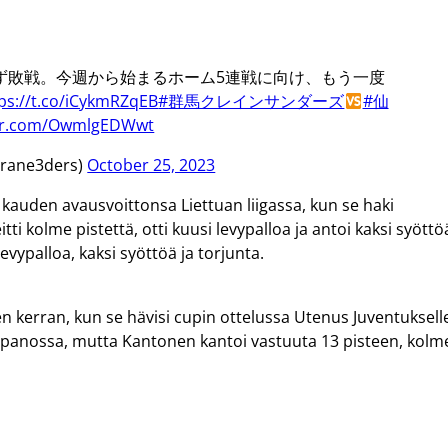
ず敗戦。今週から始まるホーム5連戦に向け、もう一度
ps://t.co/iCykmRZqEB
#群馬クレインサンダーズ
#仙
ter.com/OwmlgEDWwt
ne3ders)
October 25, 2023
 kauden avausvoittonsa Liettuan liigassa, kun se haki
i kolme pistettä, otti kuusi levypalloa ja antoi kaksi syöttö
evypalloa, kaksi syöttöä ja torjunta.
en kerran, kun se hävisi cupin ottelussa Utenus Juventuksell
oonpanossa, mutta Kantonen kantoi vastuuta 13 pisteen, kol