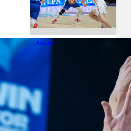
07.08.2026 09:23
Korisliiga
Daniel Dolenc
KTP-Basketin
haaviin
Dolenc on rakentanut pitkän
ammattilaisuran Suomen lisäksi
Ranskassa, Itävallassa,