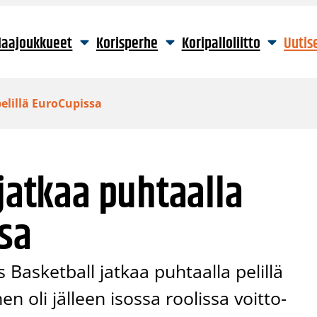
aajoukkueet
Korisperhe
Koripalloliitto
Uutis
pelillä EuroCupissa
 jatkaa puhtaalla
ssa
Basketball jatkaa puhtaalla pelillä
n oli jälleen isossa roolissa voitto-