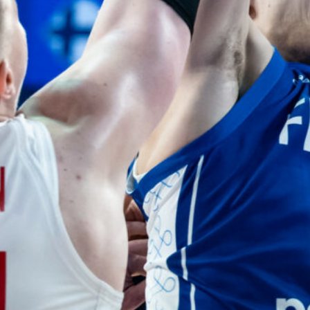
Susiladiesin
elokuun
kotimaaottelu
ihin nyt
myynnissä
Susiladiesin elokuun kotiturnaus
ja Susijengin Islanti-
kotimaaottelu lähestyvät.
Susijengin MM-
jatkokarsintaotteluun Ruotsia
vastaan on puolestaan enää