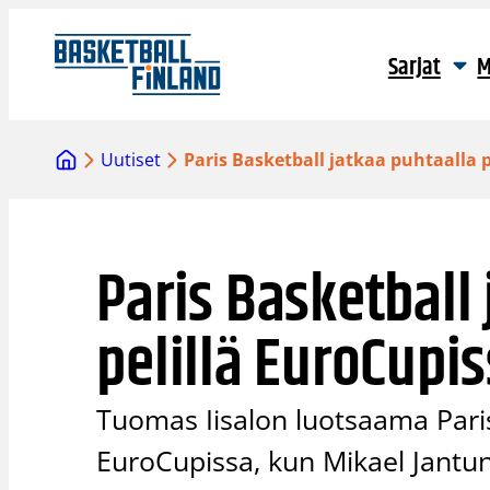
Siirry
sisältöön
Sarjat
M
Uutiset
Paris Basketball jatkaa puhtaalla 
Paris Basketball
pelillä EuroCupi
Tuomas Iisalon luotsaama Paris 
EuroCupissa, kun Mikael Jantune