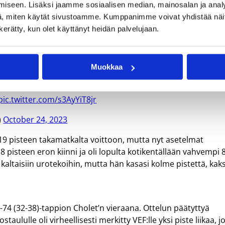
iseen. Lisäksi jaamme sosiaalisen median, mainosalan ja analy
lin päävalmentaja Tuomas Iisalo hehkutti EuroCupin
, miten käytät sivustoamme. Kumppanimme voivat yhdistää näitä t
n kerätty, kun olet käyttänyt heidän palvelujaan.
än EuroCupissa.
Muokkaa
0
@LondonLions
85
pic.twitter.com/s3AyYiT8jr
)
October 24, 2023
a 19 pisteen takamatkalta voittoon, mutta nyt asetelmat
8 pisteen eron kiinni ja oli lopulta kotikentällään vahvempi 
n kaltaisiin urotekoihin, mutta hän kasasi kolme pistettä, kaks
-74 (32-38)-tappion Cholet’n vieraana. Ottelun päätyttyä
taululle oli virheellisesti merkitty VEF:lle yksi piste liikaa, j