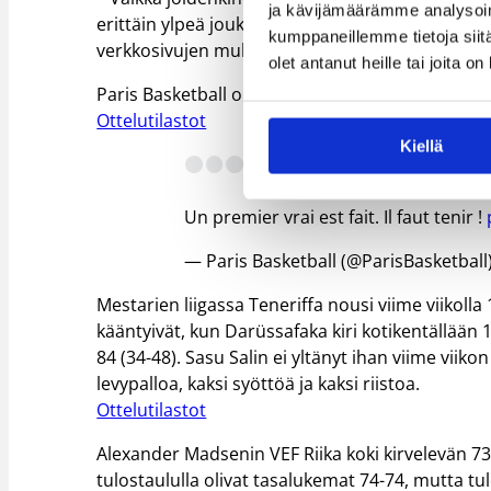
ja kävijämäärämme analysoim
erittäin ylpeä joukkueestamme, Paris Basketbal
kumppaneillemme tietoja siitä
verkkosivujen mukaan.
olet antanut heille tai joita o
Paris Basketball on voittanut kaikki neljä peliä
Ottelutilastot
Kiellä
– 2:46
@parisbasketball
9
Un premier vrai est fait. Il faut tenir !
— Paris Basketball (@ParisBasketball
Mestarien liigassa Teneriffa nousi viime viikoll
kääntyivät, kun Darüssafaka kiri kotikentällään 1
84 (34-48). Sasu Salin ei yltänyt ihan viime viiko
levypalloa, kaksi syöttöä ja kaksi riistoa.
Ottelutilastot
Alexander Madsenin VEF Riika koki kirvelevän 73
tulostaululla olivat tasalukemat 74-74, mutta tulos