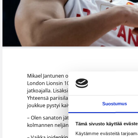
Mikael Jantunen oli jälleen isossa roolissa, kun
London Lionsin 106-102 (48-41, 84-84, 97-97). Ja
jatkoajalla. Lisäksi hän saalisti kuusi levypalloa
Yhteensä pariisilaiset menettivät kolme pelaaja
Suostumus
joukkue pystyi kaivamaan voiton itselleen.
– Olen sanaton jätkien esityksen jälkeen, sillä
Tämä sivusto käyttää eväste
kolmannen neljänneksen jälkeen ja sitten neljän
Käytämme evästeitä tarjoama
– Vaikka joidenkin avainpelaajiemme virhetili tä