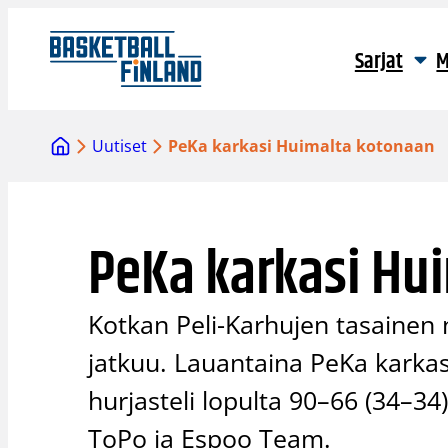
Siirry
sisältöön
Sarjat
M
Uutiset
PeKa karkasi Huimalta kotonaan
PeKa karkasi Hu
Kotkan Peli-Karhujen tasainen
jatkuu. Lauantaina PeKa karka
hurjasteli lopulta 90–66 (34–34)
ToPo ja Espoo Team.