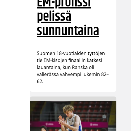
EM-pronssi
pelissä
sunnuntaina
Suomen 18-vuotiaiden tyttöjen
tie EM-kisojen finaaliin katkesi
lauantaina, kun Ranska oli
välierässä vahvempi lukemin 82–
62.