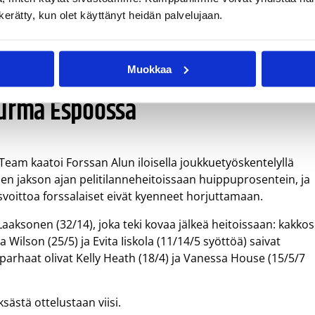
ä) olivat ToPon tahdittajat. HoNsUn pirtein oli Charlee
n kerätty, kun olet käyttänyt heidän palvelujaan.
ä ja HoNsU yhden.
Muokkaa
turma Espoossa
Team kaatoi Forssan Alun iloisella joukkuetyöskentelyllä
en jakson ajan pelitilanneheitoissaan huippuprosentein, ja
svoittoa forssalaiset eivät kyenneet horjuttamaan.
aksonen (32/14), joka teki kovaa jälkeä heitoissaan: kakkos
 Wilson (25/5) ja Evita Iiskola (11/14/5 syöttöä) saivat
parhaat olivat Kelly Heath (18/4) ja Vanessa House (15/5/7
ästä ottelustaan viisi.