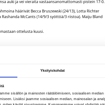
sa auki ja vei vieraita vastaansanomattomasti pistein 17-0.
hmoina häärivät Becca Bruszewski (24/13), Lotta Richter
ja Rashanda McCants (14/9/3 syöttöä/3 riistoa). Maiju Bland
mastaan ottelusta kuusi.
 voittoon
stelu sarjapisteistä, kun HoNsU kohtasi kotonaan ToPon.
Yksityiskohdat
a johti avausjakson jälkeen 13–23, mutta HoNsU hallitsi kolma
siin.
itä
atkaisu nähtiin seitsemän sekuntia ennen loppua, kun ToPo
la pelin tasoihin ja bonusvapaaheitolla helsinkiläiset johtoon
mme sisällön ja mainosten räätälöimiseen, sosiaalisen median
ei vierasvoiton 61–62 (29–36).
iseen. Lisäksi jaamme sosiaalisen median, mainosalan ja analy
, miten käytät sivustoamme. Kumppanimme voivat yhdistää näitä t