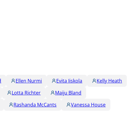
d
Ellen Nurmi
Evita Iiskola
Kelly Heath
Lotta Richter
Maiju Bland
Rashanda McCants
Vanessa House