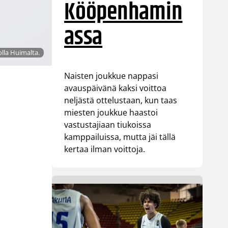
Kööpenhamin
assa
olla Huimalta.
Naisten joukkue nappasi
avauspäivänä kaksi voittoa
neljästä ottelustaan, kun taas
miesten joukkue haastoi
vastustajiaan tiukoissa
kamppailuissa, mutta jäi tällä
kertaa ilman voittoja.