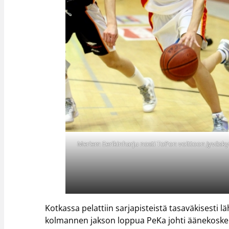
Meriem Eerikinharju nosti ToPon voittoon Jyväsky
Kotkassa pelattiin sarjapisteistä tasaväkisesti 
kolmannen jakson loppua PeKa johti äänekoskelai