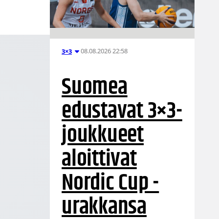
08.08.2026 22:58
3×3
Suomea
edustavat 3×3-
joukkueet
aloittivat
Nordic Cup -
urakkansa