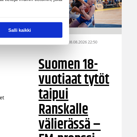
Salli kaikki
08.08.2026 22:50
EM-kilpailut
Suomen 18-
vuotiaat tytöt
taipui
et
Ranskalle
välierässä –