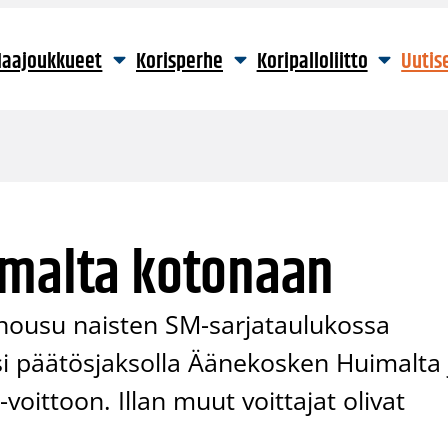
aajoukkueet
Korisperhe
Koripalloliitto
Uutis
imalta kotonaan
 nousu naisten SM-sarjataulukossa
si päätösjaksolla Äänekosken Huimalta 
-voittoon. Illan muut voittajat olivat