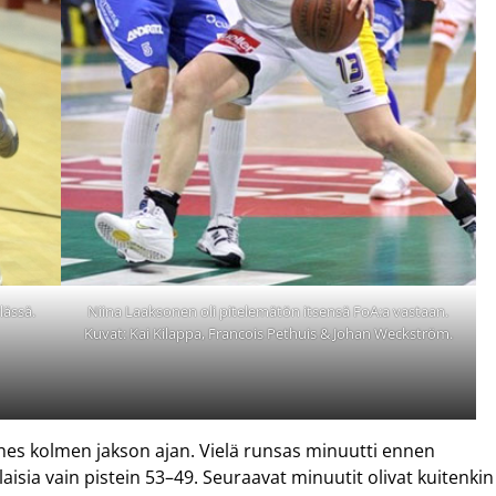
lässä.
Niina Laaksonen oli pitelemätön itsensä FoA:a vastaan.
Kuvat: Kai Kilappa, Francois Pethuis & Johan Weckström.
lähes kolmen jakson ajan. Vielä runsas minuutti ennen
sia vain pistein 53–49. Seuraavat minuutit olivat kuitenkin