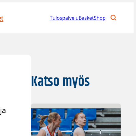
et
Tulospalvelu
BasketShop
Katso myös
ja