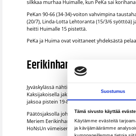
silkkaa murhaa Huimalle, kun PeKa sai korihanan
PeKan 90-66 (34-34)-voiton vahvimpina taustaha
(20/7), Linda-Lotta Lehtoranta (15/3/6 syöttöä) 
heitti Huimalle 15 pistettä.
PeKa ja Huima ovat voittaneet yhdeksästä pelaa
Eerikinharju siivitti ToPon
Jyväskylässä nähtiin kutkuttavan jännittävä tai
Suostumus
Kaksijakoisella jaksolla ToPo takoi ensitahdit j
jaksoa pistein 19-8 ja oli viemässä ToPoa kanvee
Tämä sivusto käyttää eväste
Päätösjaksolla johtoasema aaltoili yhtenään. R
Meriem Eerikinharju ajoi korille, upotti kakkosel
Käytämme evästeitä tarjoama
HoNsUn viimeisen heiton epäonnistuttua ToPo v
ja kävijämäärämme analysoim
kumppaneillemme tietoja siitä