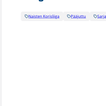
Naisten Korisliiga
Pääjuttu
Sarja