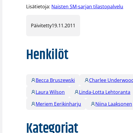
Lisätietoja:
Naisten SM-sarjan tilastopalvelu
Päivitetty
19.11.2011
Henkilöt
Becca Bruszewski
Charlee Underwoo
Laura Wilson
Linda-Lotta Lehtoranta
Meriem Eerikinharju
Niina Laaksonen
Kategoriat