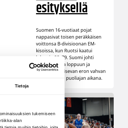
esityksellä
Suomen 16-vuotiaat pojat
nappasivat toisen peräkkäisen
voittonsa B-divisioonan EM-
kisoissa, kun Ruotsi kaatui
lukemin 98–79. Suomi johti
ottelua alusta loppuun ja
rakensi ratkaisevan eron vahvan
ensimmäisen puoliajan aikana.
Tietoja
tta
n
.
 ominaisuuksien tukemiseen
tiikka-alan
ietoja muihin tietoihin, joita