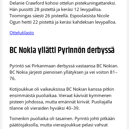
Delanie Crawford kohosi ottelun pistekuningattareksi.
Hän pussitti 28 pistettä ja keräsi 12 levypalloa.
Toomingas säesti 26 pisteellä. Espoolaisista Nicole
Ogun heitti 22 pistettä ja keräsi kahdeksan levypalloa.
Ottelutilasto
BC Nokia yllätti Pyrinnön derbyssä
Pyrintö sai Pirkanmaan derbyssä vastaansa BC Nokian.
BC Nokia järjesti pienoisen yllätyksen ja vei voiton 81–
76.
Kotijoukkue oli vaikeuksissa BC Nokian kanssa pitkin
ensimmäistä puoliaikaa. Vieraat kävivät kymmenen
pisteen johdossa, mutta emännät kirivät. Puoliajalla
tilanne oli vieraiden hyväksi 40–39.
Toinenkin puoliaika oli tasainen. Pyrintö johti pitkään
päätösjaksolla, mutta vierasjoukkue pelasi vahvat