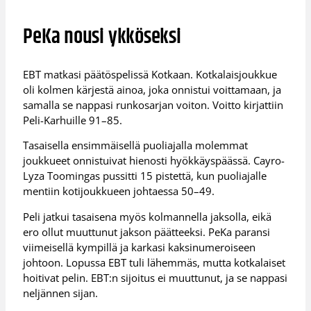
PeKa nousi ykköseksi
EBT matkasi päätöspelissä Kotkaan. Kotkalaisjoukkue
oli kolmen kärjestä ainoa, joka onnistui voittamaan, ja
samalla se nappasi runkosarjan voiton. Voitto kirjattiin
Peli-Karhuille 91–85.
Tasaisella ensimmäisellä puoliajalla molemmat
joukkueet onnistuivat hienosti hyökkäyspäässä. Cayro-
Lyza Toomingas pussitti 15 pistettä, kun puoliajalle
mentiin kotijoukkueen johtaessa 50–49.
Peli jatkui tasaisena myös kolmannella jaksolla, eikä
ero ollut muuttunut jakson päätteeksi. PeKa paransi
viimeisellä kympillä ja karkasi kaksinumeroiseen
johtoon. Lopussa EBT tuli lähemmäs, mutta kotkalaiset
hoitivat pelin. EBT:n sijoitus ei muuttunut, ja se nappasi
neljännen sijan.