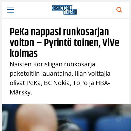
Siirry
sisältöön
PeKa nappasi runkosarjan
voiton – Pyrintö toinen, ViVe
kolmas
Naisten Korisliigan runkosarja
paketoitiin lauantaina. Illan voittajia
olivat PeKa, BC Nokia, ToPo ja HBA-
Märsky.