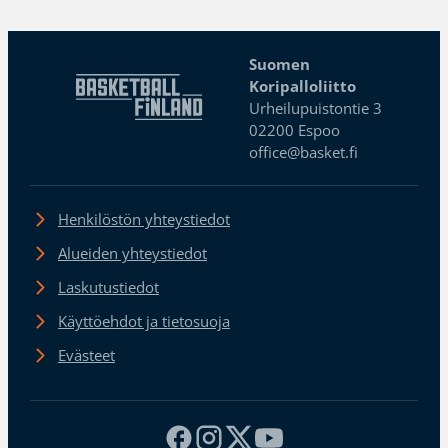
Suomen
Koripalloliitto
Urheilupuistontie 3
02200 Espoo
office@basket.fi
Henkilöstön yhteystiedot
Alueiden yhteystiedot
Laskutustiedot
Käyttöehdot ja tietosuoja
Evästeet