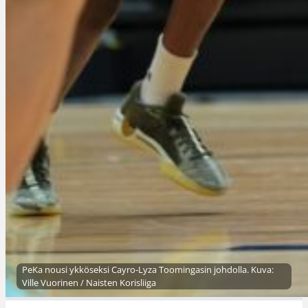
PeKa nousi ykköseksi Cayro-Lyza Toomingasin johdolla. Kuva:
Ville Vuorinen / Naisten Korisliiga