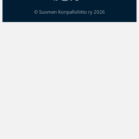
© Suomen Koripalloliitto ry 2026