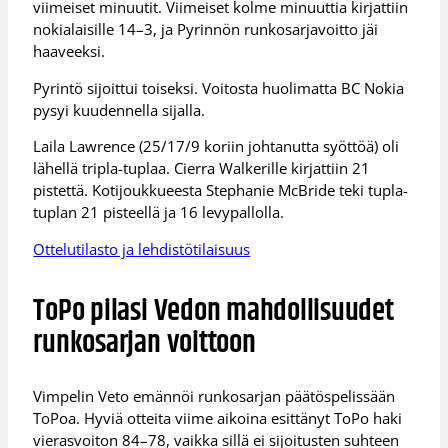
viimeiset minuutit. Viimeiset kolme minuuttia kirjattiin
nokialaisille 14–3, ja Pyrinnön runkosarjavoitto jäi
haaveeksi.
Pyrintö sijoittui toiseksi. Voitosta huolimatta BC Nokia
pysyi kuudennella sijalla.
Laila Lawrence (25/17/9 koriin johtanutta syöttöä) oli
lähellä tripla-tuplaa. Cierra Walkerille kirjattiin 21
pistettä. Kotijoukkueesta Stephanie McBride teki tupla-
tuplan 21 pisteellä ja 16 levypallolla.
Ottelutilasto ja lehdistötilaisuus
ToPo pilasi Vedon mahdollisuudet
runkosarjan voittoon
Vimpelin Veto emännöi runkosarjan päätöspelissään
ToPoa. Hyviä otteita viime aikoina esittänyt ToPo haki
vierasvoiton 84–78, vaikka sillä ei sijoitusten suhteen