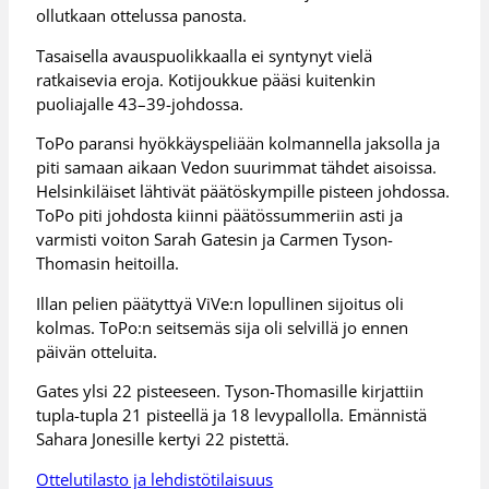
ollutkaan ottelussa panosta.
Tasaisella avauspuolikkaalla ei syntynyt vielä
ratkaisevia eroja. Kotijoukkue pääsi kuitenkin
puoliajalle 43–39-johdossa.
ToPo paransi hyökkäyspeliään kolmannella jaksolla ja
piti samaan aikaan Vedon suurimmat tähdet aisoissa.
Helsinkiläiset lähtivät päätöskympille pisteen johdossa.
ToPo piti johdosta kiinni päätössummeriin asti ja
varmisti voiton Sarah Gatesin ja Carmen Tyson-
Thomasin heitoilla.
Illan pelien päätyttyä ViVe:n lopullinen sijoitus oli
kolmas. ToPo:n seitsemäs sija oli selvillä jo ennen
päivän otteluita.
Gates ylsi 22 pisteeseen. Tyson-Thomasille kirjattiin
tupla-tupla 21 pisteellä ja 18 levypallolla. Emännistä
Sahara Jonesille kertyi 22 pistettä.
Ottelutilasto ja lehdistötilaisuus