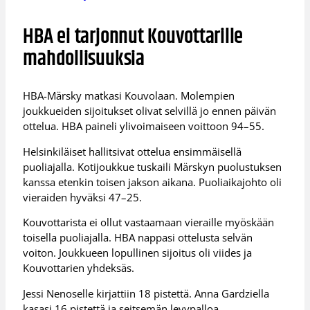
HBA ei tarjonnut Kouvottarille
mahdollisuuksia
HBA-Märsky matkasi Kouvolaan. Molempien
joukkueiden sijoitukset olivat selvillä jo ennen päivän
ottelua. HBA paineli ylivoimaiseen voittoon 94–55.
Helsinkiläiset hallitsivat ottelua ensimmäisellä
puoliajalla. Kotijoukkue tuskaili Märskyn puolustuksen
kanssa etenkin toisen jakson aikana. Puoliaikajohto oli
vieraiden hyväksi 47–25.
Kouvottarista ei ollut vastaamaan vieraille myöskään
toisella puoliajalla. HBA nappasi ottelusta selvän
voiton. Joukkueen lopullinen sijoitus oli viides ja
Kouvottarien yhdeksäs.
Jessi Nenoselle kirjattiin 18 pistettä. Anna Gardziella
kasasi 16 pistettä ja seitsemän levypalloa.