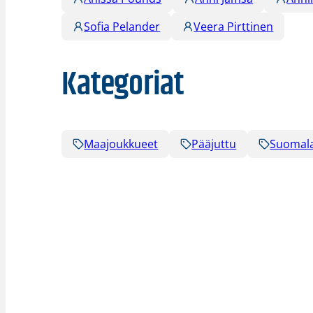
Sofia Pelander
Veera Pirttinen
Kategoriat
Maajoukkueet
Pääjuttu
Suomala