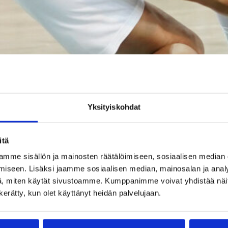
Yksityiskohdat
itä
mme sisällön ja mainosten räätälöimiseen, sosiaalisen median
iseen. Lisäksi jaamme sosiaalisen median, mainosalan ja analy
, miten käytät sivustoamme. Kumppanimme voivat yhdistää näitä t
ofia Pelander ja Elina Koskimies olivat tositoimissa viikolla Saksassa. (Kuva: V
n kerätty, kun olet käyttänyt heidän palvelujaan.