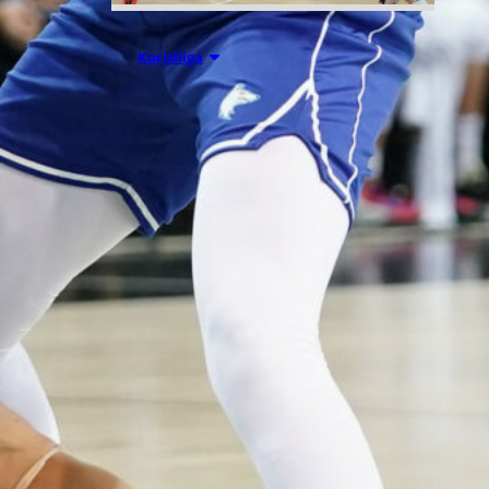
07.08.2026 09:23
Korisliiga
Daniel Dolenc
KTP-Basketin
haaviin
Dolenc on rakentanut pitkän
ammattilaisuran Suomen lisäksi
Ranskassa, Itävallassa,
Liettuassa, Romaniassa,
Bosniassa ja viimeksi Islannissa.