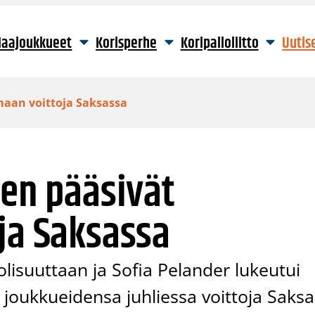
aajoukkueet
Korisperhe
Koripalloliitto
Uutis
imaan voittoja Saksassa
nen pääsivät
ja Saksassa
lisuuttaan ja Sofia Pelander lukeutui
 joukkueidensa juhliessa voittoja Saks