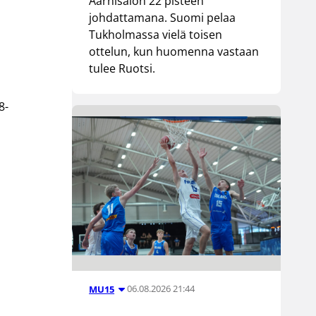
Aarnisalon 22 pisteen
johdattamana. Suomi pelaa
Tukholmassa vielä toisen
ottelun, kun huomenna vastaan
tulee Ruotsi.
8-
06.08.2026 21:44
MU15