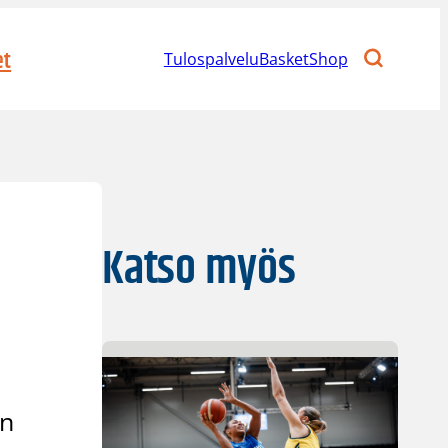
et
Tulospalvelu
BasketShop
Katso myös
an