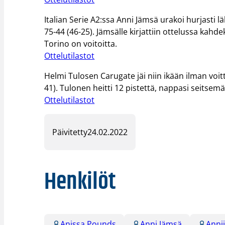
Italian Serie A2:ssa Anni Jämsä urakoi hurjasti 
75-44 (46-25). Jämsälle kirjattiin ottelussa kahdek
Torino on voitoitta.
Ottelutilastot
Helmi Tulosen Carugate jäi niin ikään ilman voit
41). Tulonen heitti 12 pistettä, nappasi seitsem
Ottelutilastot
Päivitetty
24.02.2022
Henkilöt
Anissa Pounds
Anni Jämsä
Anni