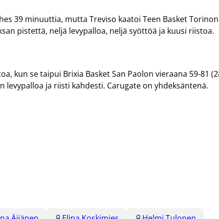
lähes 39 minuuttia, mutta Treviso kaatoi Teen Basket Torinon
san pistettä, neljä levypalloa, neljä syöttöä ja kuusi riistoa.
toa, kun se taipui Brixia Basket San Paolon vieraana 59-81 (2
än levypalloa ja riisti kahdesti. Carugate on yhdeksäntenä.
ina Äijänen
Elina Koskimies
Helmi Tulonen