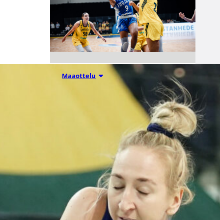
07.08.2026 21:42
Maaottelu
Ruotsi piirun
verran
Susiladiesia
parempi
Tukholmassa