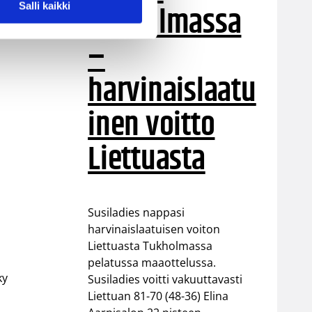
Tukholmassa
Salli kaikki
–
harvinaislaatu
inen voitto
Liettuasta
Susiladies nappasi
harvinaislaatuisen voiton
Liettuasta Tukholmassa
pelatussa maaottelussa.
ky
Susiladies voitti vakuuttavasti
Liettuan 81-70 (48-36) Elina