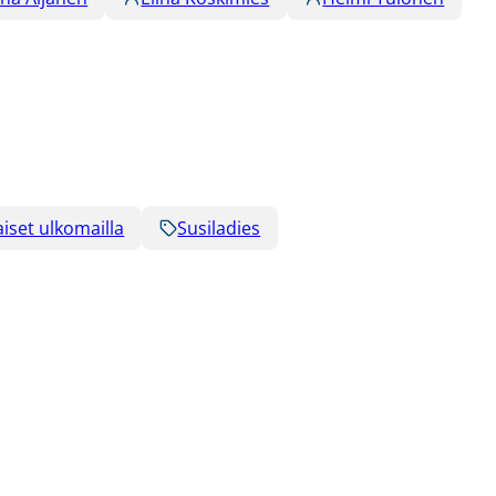
iset ulkomailla
Susiladies