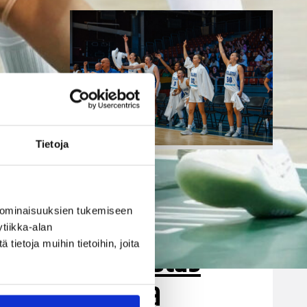
Tietoja
06.08.2026 21:44
Maaottelu
Susiladiesin
 ominaisuuksien tukemiseen
tiikka-alan
puolustus
ietoja muihin tietoihin, joita
ille Vuorinen)
rautaa