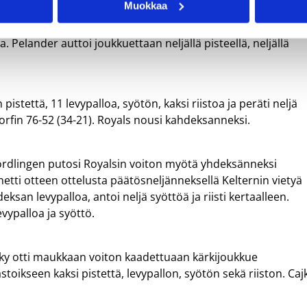
Muokkaa
aranteli asemiaan kärkitaistelussa nousten toisella
. Pelander auttoi joukkuettaan neljällä pisteellä, neljällä
istettä, 11 levypalloa, syötön, kaksi riistoa ja peräti neljä
orfin 76-52 (34-21). Royals nousi kahdeksanneksi.
ördlingen putosi Royalsin voiton myötä yhdeksänneksi
netti otteen ottelusta päätösneljänneksellä Kelternin vietyä
ksan levypalloa, antoi neljä syöttöä ja riisti kertaalleen.
evypalloa ja syöttö.
ajky otti maukkaan voiton kaadettuaan kärkijoukkue
stoikseen kaksi pistettä, levypallon, syötön sekä riiston. Caj