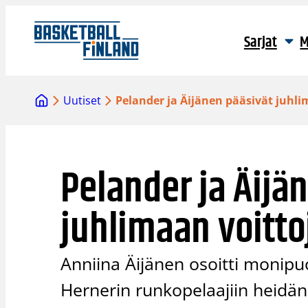
Siirry
sisältöön
Sarjat
M
Uutiset
Pelander ja Äijänen pääsivät juhl
Pelander ja Äijä
juhlimaan voitto
Anniina Äijänen osoitti monipuo
Hernerin runkopelaajiin heidän