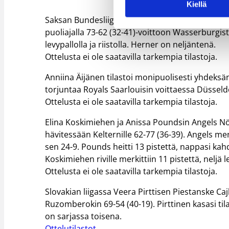
Kiellä
Saksan Bundesliigassa Sofia Pelanderin Herner p
puoliajalla 73-62 (32-41)-voittoon Wasserburgista
levypallolla ja riistolla. Herner on neljäntenä.
Ottelusta ei ole saatavilla tarkempia tilastoja.
Anniina Äijänen tilastoi monipuolisesti yhdeksän p
torjuntaa Royals Saarlouisin voittaessa Düsseld
Ottelusta ei ole saatavilla tarkempia tilastoja.
Elina Koskimiehen ja Anissa Poundsin Angels N
hävitessään Kelternille 62-77 (36-39). Angels me
sen 24-9. Pounds heitti 13 pistettä, nappasi kahde
Koskimiehen riville merkittiin 11 pistettä, neljä l
Ottelusta ei ole saatavilla tarkempia tilastoja.
Slovakian liigassa Veera Pirttisen Piestanske C
Ruzomberokin 69-54 (40-19). Pirttinen kasasi tila
on sarjassa toisena.
Ottelutilastot