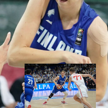
Susiladies päätti Tukholmassa
pelatun kahden ottelun
mittaisen miniturnauksen
tappioon, kun Ruotsi oli parempi
loppulukemin 73-68 (33-47).
Suomi pelaa seuraavan kerran
ensi viikonloppuna Helsingissä.