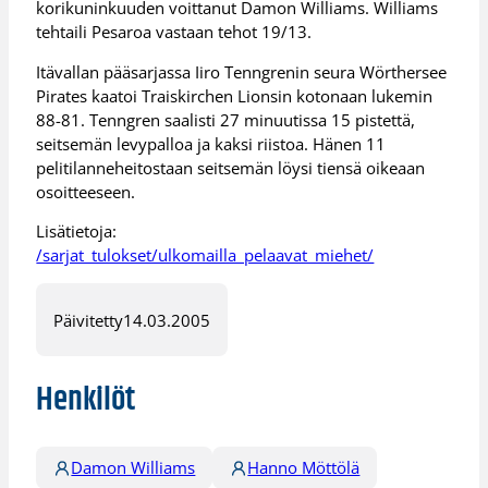
korikuninkuuden voittanut Damon Williams. Williams
tehtaili Pesaroa vastaan tehot 19/13.
Itävallan pääsarjassa Iiro Tenngrenin seura Wörthersee
Pirates kaatoi Traiskirchen Lionsin kotonaan lukemin
88-81. Tenngren saalisti 27 minuutissa 15 pistettä,
seitsemän levypalloa ja kaksi riistoa. Hänen 11
pelitilanneheitostaan seitsemän löysi tiensä oikeaan
osoitteeseen.
Lisätietoja:
/sarjat_tulokset/ulkomailla_pelaavat_miehet/
Päivitetty
14.03.2005
Henkilöt
Damon Williams
Hanno Möttölä