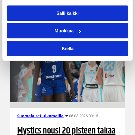
torjuntaa.
Salli kaikki
Muokkaa
Kiellä
06.08.2026 09:16
Suomalaiset ulkomailla
Mystics nousi 20 pisteen takaa