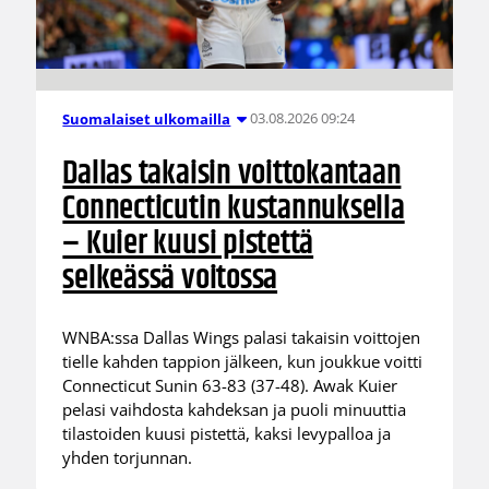
03.08.2026 09:24
Suomalaiset ulkomailla
Dallas takaisin voittokantaan
Connecticutin kustannuksella
– Kuier kuusi pistettä
selkeässä voitossa
WNBA:ssa Dallas Wings palasi takaisin voittojen
tielle kahden tappion jälkeen, kun joukkue voitti
Connecticut Sunin 63-83 (37-48). Awak Kuier
pelasi vaihdosta kahdeksan ja puoli minuuttia
tilastoiden kuusi pistettä, kaksi levypalloa ja
yhden torjunnan.