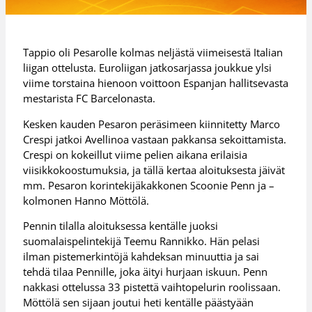
Tappio oli Pesarolle kolmas neljästä viimeisestä Italian
liigan ottelusta. Euroliigan jatkosarjassa joukkue ylsi
viime torstaina hienoon voittoon Espanjan hallitsevasta
mestarista FC Barcelonasta.
Kesken kauden Pesaron peräsimeen kiinnitetty Marco
Crespi jatkoi Avellinoa vastaan pakkansa sekoittamista.
Crespi on kokeillut viime pelien aikana erilaisia
viisikkokoostumuksia, ja tällä kertaa aloituksesta jäivät
mm. Pesaron korintekijäkakkonen Scoonie Penn ja –
kolmonen Hanno Möttölä.
Pennin tilalla aloituksessa kentälle juoksi
suomalaispelintekijä Teemu Rannikko. Hän pelasi
ilman pistemerkintöjä kahdeksan minuuttia ja sai
tehdä tilaa Pennille, joka äityi hurjaan iskuun. Penn
nakkasi ottelussa 33 pistettä vaihtopelurin roolissaan.
Möttölä sen sijaan joutui heti kentälle päästyään