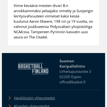
Viime keväänä miesten divari B:n
arvokkaimmaksi pelaajaksi nimetty ja Susijengin
leiritysvahvuuteen viimeiset kaksi kesää
kuulunut Aaron Ekwere, 198 cm ja 19 vuotta, on
valinnut joukkueensa Yhdysvaltain yliopistoliiga
NCAA:ssa. Tampereen Pyrinnön kasvatin uusi
seura on The Citadel.
Suomen
Koripalloliitto
Urheilupuistontie 3
02200 Espoo
office@basket.fi
Henkilöstön yhteystiedot
Alueiden yhteystiedot