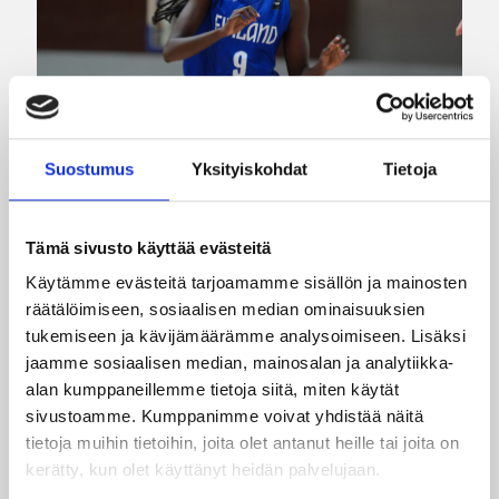
Suostumus
Yksityiskohdat
Tietoja
08.08.2026 08:54
Suomalaiset ulkomailla
Wingsille tappio Valkyriesia
Tämä sivusto käyttää evästeitä
vastaan – Kuier neljä pistettä
Käytämme evästeitä tarjoamamme sisällön ja mainosten
ja kaksi torjuntaa
räätälöimiseen, sosiaalisen median ominaisuuksien
tukemiseen ja kävijämäärämme analysoimiseen. Lisäksi
jaamme sosiaalisen median, mainosalan ja analytiikka-
WNBA:ssa Dallas Wings kärsi tappion, kun
alan kumppaneillemme tietoja siitä, miten käytät
Golden State Valkyries oli parempi
sivustoamme. Kumppanimme voivat yhdistää näitä
loppulukemin 94-76 (44-36). Awak Kuier tilastoi
tietoja muihin tietoihin, joita olet antanut heille tai joita on
vaihdoissa yhdeksässä ja puolessa minuutissa
kerätty, kun olet käyttänyt heidän palvelujaan.
neljä pistettä, yhden levypallon ja kaksi