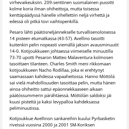
virhevaikeuksiin. 209-senttinen suomalainen pussitti
kolme koria ilman ohiheittoja, mutta toisessa
kenttäpäädyssä hänelle vihellettiin neljä virhettä ja
edessä oli pitkä tovi vaihtopenkillä.
Pesaro lähti päätösneljännekselle turvallisenoloisessa
14 pisteen etumatkassa (43-57). Avellino tasoitti
kuitenkin pelin nopeasti viemällä jakson avausminuutit
14-0. Kotijoukkueen johtaessa viimeiselle minuutilla
73-70 upotti Pesaron Matteo Malaventura kolmosen
tasoittaen tilanteen. Charles Smith meni rikkomaan
kotijoukkueen Nacho Rodillaa, joka ei erehtynyt
saamassaan kahdessa vapaaheitossa. Hanno Möttölä
sai vielä mahdollisuuden tasoittaa pelin, mutta hänen
ainoa ohiheitto sattui epäonnekkaaseen aikaan
päätössummerin pärähtäessä. Möttölän saldoksi jäi
kuusi pistettä ja kaksi levypalloa kahdeksassa
peliminuutissa.
Kotijoukkue Avellinon sankareihin kuului Pyrbasketin
riveissä vuosina 2000 ja 2001 SM-Koriksen