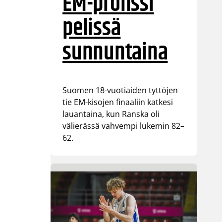
EM-pronssi
pelissä
sunnuntaina
Suomen 18-vuotiaiden tyttöjen
tie EM-kisojen finaaliin katkesi
lauantaina, kun Ranska oli
välierässä vahvempi lukemin 82–
62.