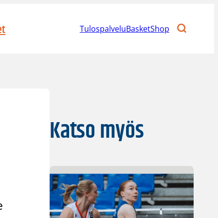
et
Tulospalvelu
BasketShop
Katso myös
e