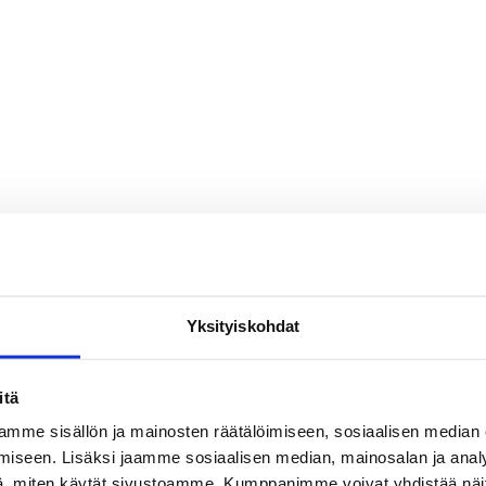
Yksityiskohdat
itä
mme sisällön ja mainosten räätälöimiseen, sosiaalisen median
iseen. Lisäksi jaamme sosiaalisen median, mainosalan ja analy
, miten käytät sivustoamme. Kumppanimme voivat yhdistää näitä t