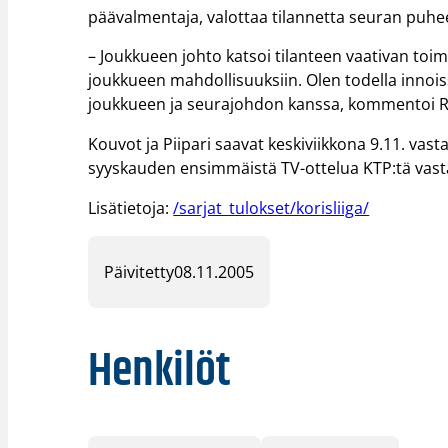
päävalmentaja, valottaa tilannetta seuran puhe
– Joukkueen johto katsoi tilanteen vaativan toime
joukkueen mahdollisuuksiin. Olen todella innoi
joukkueen ja seurajohdon kanssa, kommentoi Ris
Kouvot ja Piipari saavat keskiviikkona 9.11. va
syyskauden ensimmäistä TV-ottelua KTP:tä vast
Lisätietoja:
/sarjat_tulokset/korisliiga/
Päivitetty
08.11.2005
Henkilöt