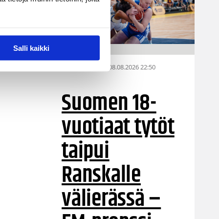
Salli kaikki
08.08.2026 22:50
EM-kilpailut
Suomen 18-
vuotiaat tytöt
taipui
Ranskalle
välierässä –