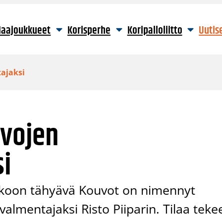
aajoukkueet
Korisperhe
Koripalloliitto
Uutis
ajaksi
uvojen
i
ukkoon tähyävä Kouvot on nimennyt
lmentajaksi Risto Piiparin. Tilaa teke