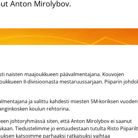
ut Anton Mirolybov.
asti naisten maajoukkueen päävalmentajana. Kouvojen
joukkueen II-divisioonasta mestaruussarjaan. Piiparin johdol
valmentajana ja valittu kahdesti miesten SM-koriksen vuoden
 Langinkosken koulun rehtorina.
ueen johtoryhmässä siten, että Anton Mirolybov ei saanut
aan. Tiedustelimme jo entuudestaan tutulta Risto Piiparil
muksen katsoimme parhaaksi ratkaisuksi vaihtaa