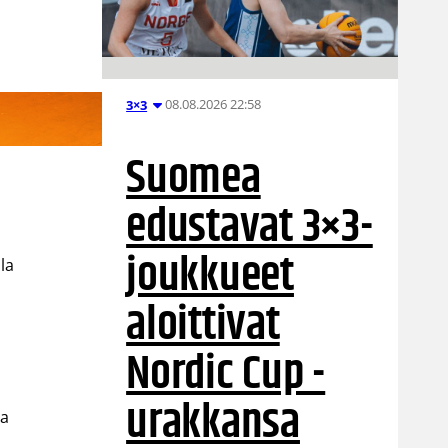
08.08.2026 22:58
3×3
Suomea
edustavat 3×3-
joukkueet
la
aloittivat
Nordic Cup -
urakkansa
ta