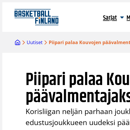
Siirry
sisältöön
Sarjat
M
Uutiset
Piipari palaa Kouvojen päävalment
Piipari palaa Ko
päävalmentajaks
Korisliigan neljän parhaan jo
edustusjoukkueen uudeksi pääva