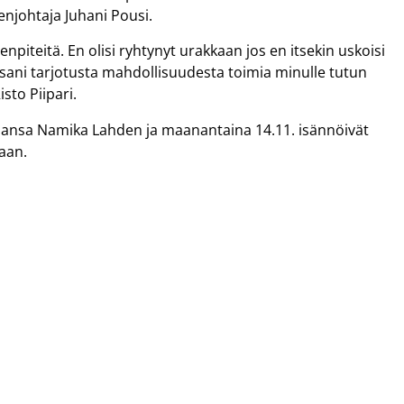
enjohtaja Juhani Pousi.
npiteitä. En olisi ryhtynyt urakkaan jos en itsekin uskoisi
ssani tarjotusta mahdollisuudesta toimia minulle tutun
to Piipari.
staansa Namika Lahden ja maanantaina 14.11. isännöivät
aan.