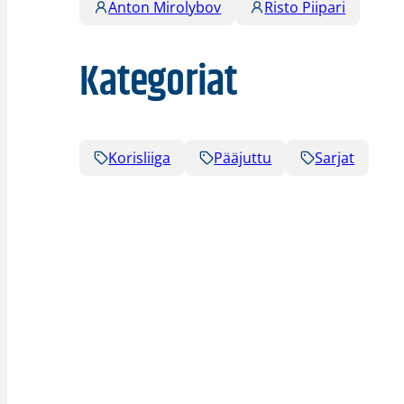
Anton Mirolybov
Risto Piipari
Kategoriat
Korisliiga
Pääjuttu
Sarjat