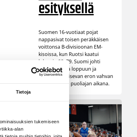
esityksellä
Suomen 16-vuotiaat pojat
nappasivat toisen peräkkäisen
voittonsa B-divisioonan EM-
kisoissa, kun Ruotsi kaatui
lukemin 98–79. Suomi johti
ottelua alusta loppuun ja
rakensi ratkaisevan eron vahvan
ensimmäisen puoliajan aikana.
Tietoja
 ominaisuuksien tukemiseen
tiikka-alan
ietoja muihin tietoihin, joita