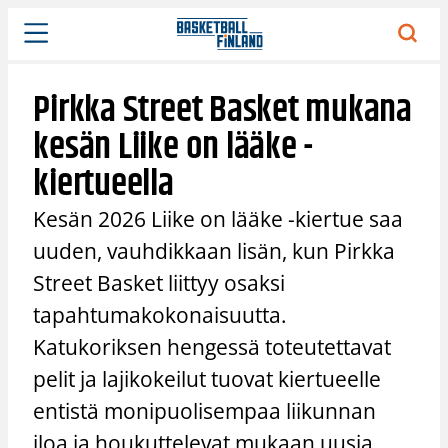
Siirry
sisältöön
Pirkka Street Basket mukana
kesän Liike on lääke -
kiertueella
Kesän 2026 Liike on lääke -kiertue saa
uuden, vauhdikkaan lisän, kun Pirkka
Street Basket liittyy osaksi
tapahtumakokonaisuutta.
Katukoriksen hengessä toteutettavat
pelit ja lajikokeilut tuovat kiertueelle
entistä monipuolisempaa liikunnan
iloa ja houkuttelevat mukaan uusia