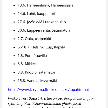
13.6. Hämeenlinna, Hämeensaari
24.6. Lahti, kauppatori
27.6. Jyväskylä Lutakonaukio
30.6. Lappeenranta, Satamatori
2.7. Oulu, toriparkki
6.-10.7. Helsinki Cup, Käpylä
1.8. Pori, Puuvilla
6.8. Mikkeli
8.8. Kuopio, satamatori
15.8. Vantaa, Myyrmäki
https://www.k-ryhma.fi/liikeonlaake/tapahtumat
Pirkka Street Basket -kiertue on osa Koripalloliiton ja K-
ryhmän päivittäistavaratoimialan yhteistyössä