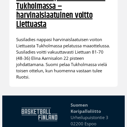
Tukholmassa –
harvinaislaatuinen voitto
Liettuasta
Susiladies nappasi harvinaislaatuisen voiton
Liettuasta Tukholmassa pelatussa maaottelussa.
Susiladies voitti vakuuttavasti Liettuan 81-70
(48-36) Elina Aarnisalon 22 pisteen
johdattamana. Suomi pelaa Tukholmassa vielä
toisen ottelun, kun huomenna vastaan tulee
Ruotsi.
Suomen
Koripalloliitto
Urheilupuistontie 3
02200 Espoo