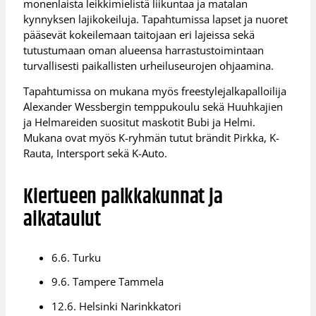
monenlaista leikkimielistä liikuntaa ja matalan
kynnyksen lajikokeiluja. Tapahtumissa lapset ja nuoret
pääsevät kokeilemaan taitojaan eri lajeissa sekä
tutustumaan oman alueensa harrastustoimintaan
turvallisesti paikallisten urheiluseurojen ohjaamina.
Tapahtumissa on mukana myös freestylejalkapalloilija
Alexander Wessbergin temppukoulu sekä Huuhkajien
ja Helmareiden suositut maskotit Bubi ja Helmi.
Mukana ovat myös K-ryhmän tutut brändit Pirkka, K-
Rauta, Intersport sekä K-Auto.
Kiertueen paikkakunnat ja
aikataulut
6.6. Turku
9.6. Tampere Tammela
12.6. Helsinki Narinkkatori