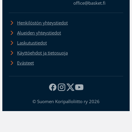
office@basket.fi
Henkilöstön yhteystiedot
Alueiden yhteystiedot
Laskutustiedot
Käyttöehdot ja tietosuoja
Evästeet
© Suomen Koripalloliitto ry 2026