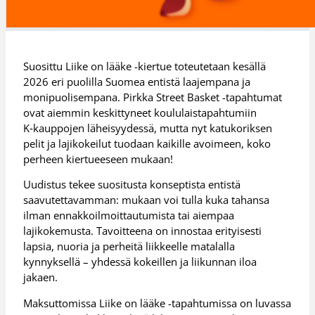
Suosittu Liike on lääke -kiertue toteutetaan kesällä
2026 eri puolilla Suomea entistä laajempana ja
monipuolisempana. Pirkka Street Basket -tapahtumat
ovat aiemmin keskittyneet koululaistapahtumiin
K‑kauppojen läheisyydessä, mutta nyt katukoriksen
pelit ja lajikokeilut tuodaan kaikille avoimeen, koko
perheen kiertueeseen mukaan!
Uudistus tekee suositusta konseptista entistä
saavutettavamman: mukaan voi tulla kuka tahansa
ilman ennakkoilmoittautumista tai aiempaa
lajikokemusta. Tavoitteena on innostaa erityisesti
lapsia, nuoria ja perheitä liikkeelle matalalla
kynnyksellä – yhdessä kokeillen ja liikunnan iloa
jakaen.
Maksuttomissa Liike on lääke -tapahtumissa on luvassa