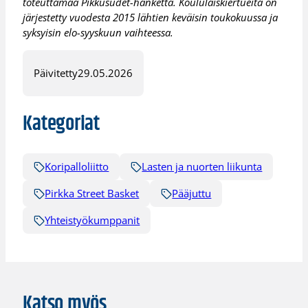
toteuttamaa Pikkusudet-hanketta. Koululaiskiertueita on
järjestetty vuodesta 2015 lähtien keväisin toukokuussa ja
syksyisin elo-syyskuun vaihteessa.
Päivitetty
29.05.2026
Kategoriat
Koripalloliitto
Lasten ja nuorten liikunta
Pirkka Street Basket
Pääjuttu
Yhteistyökumppanit
Katso myös