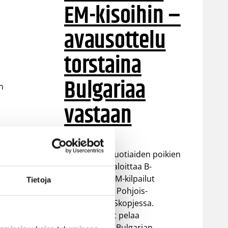
EM-kisoihin –
avausottelu
torstaina
Bulgariaa
n
vastaan
Suomen 16-vuotiaiden poikien
maajoukkue aloittaa B-
divisioonan EM-kilpailut
Tietoja
torstaina 6.8. Pohjois-
Makedonian Skopjessa.
Sudenpennut pelaa
t
alkulohkossa Bulgarian,