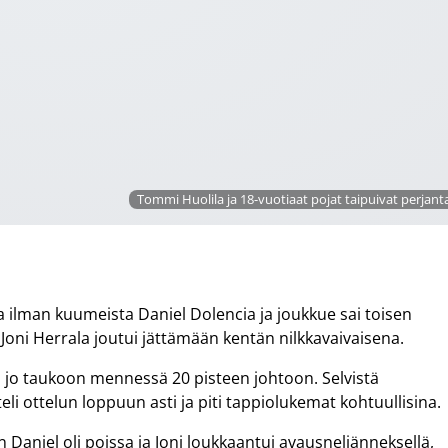
Tommi Huolila ja 18-vuotiaat pojat taipuivat perjanta
 ilman kuumeista Daniel Dolencia ja joukkue sai toisen
 Joni Herrala joutui jättämään kentän nilkkavaivaisena.
si jo taukoon mennessä 20 pisteen johtoon. Selvistä
li ottelun loppuun asti ja piti tappiolukemat kohtuullisina.
n Daniel oli poissa ja Joni loukkaantui avausneljänneksellä,