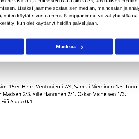
mme sisällön ja mainosten räätälöimiseen, sosiaalisen median
iseen. Lisäksi jaamme sosiaalisen median, mainosalan ja analy
, miten käytät sivustoamme. Kumppanimme voivat yhdistää näitä t
n kerätty, kun olet käyttänyt heidän palvelujaan.
9–49, 40–65), 18-vuotiaiden poikien
Muokkaa
ins 15/5, Henri Ventoniemi 7/4, Samuli Nieminen 4/3, Tuo
r Madsen 2/3, Ville Hänninen 2/1, Oskar Michelsen 1/3,
iifi Aidoo 0/1.