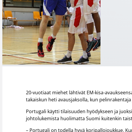
20-vuotiaat miehet lähtivät EM-kisa-avaukseensa
takaiskun heti avausjaksolla, kun pelinrakentaja
Portugali käytti tilaisuuden hyödykseen ja juok
johtolukemista huolimatta Suomi kuitenkin taiste
– Portugali on todella hyvä koripallojoukkue. Ku