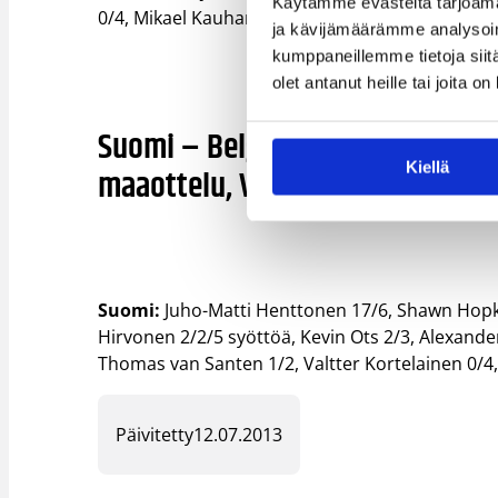
Käytämme evästeitä tarjoama
0/4, Mikael Kauhanen 0/1, Daniel Dolenc.
ja kävijämäärämme analysoim
kumppaneillemme tietoja siitä
olet antanut heille tai joita o
Suomi – Belgia 53–87 (20–26, 2
Kiellä
maaottelu, Vantaa 12.7.2013
Suomi:
Juho-Matti Henttonen 17/6, Shawn Hopk
Hirvonen 2/2/5 syöttöä, Kevin Ots 2/3, Alexande
Thomas van Santen 1/2, Valtter Kortelainen 0/4, F
Päivitetty
12.07.2013