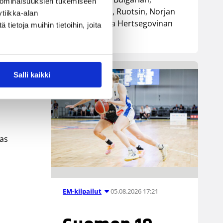
 ominaisuuksien tukemiseen
Luxemburgin, Ruotsin, Norjan
tiikka-alan
sekä Bosnia ja Hertsegovinan
ietoja muihin tietoihin, joita
kanssa.
Salli kaikki
mas
05.08.2026 17:21
EM-kilpailut