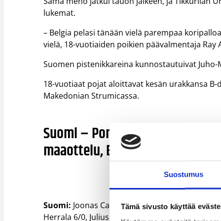
Sama meno jatkui tauon jälkeen, ja Tikkurilan Urh
lukemat.
– Belgia pelasi tänään vielä parempaa koripalloa k
vielä, 18-vuotiaiden poikien päävalmentaja Ray A
Suomen pistenikkareina kunnostautuivat Juho-M
18-vuotiaat pojat aloittavat kesän urakkansa B-
Makedonian Strumicassa.
Suomi – Portugali 71–93 (11–18,
maaottelu, B-divisioonan EM-kis
Suostumus
Suomi:
Joonas Cavén 23/4, Topias Palmi 15/2/3 r
Tämä sivusto käyttää eväste
Herrala 6/0, Julius Rajala 2/8, Juuso Kauppinen 2