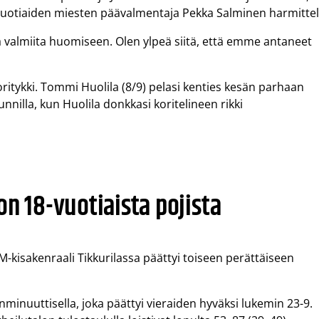
uotiaiden miesten päävalmentaja Pekka Salminen harmittel
a valmiita huomiseen. Olen ylpeä siitä, että emme antaneet
oritykki. Tommi Huolila (8/9) pelasi kenties kesän parhaan
nnilla, kun Huolila donkkasi koritelineen rikki
on 18-vuotiaista pojista
isakenraali Tikkurilassa päättyi toiseen perättäiseen
nminuuttisella, joka päättyi vieraiden hyväksi lukemin 23-9.