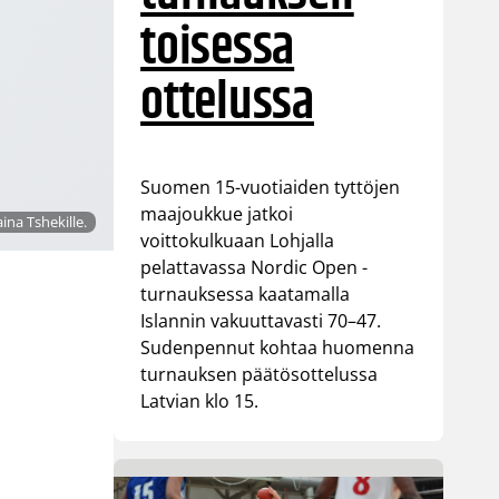
toisessa
ottelussa
Suomen 15-vuotiaiden tyttöjen
maajoukkue jatkoi
ina Tshekille.
voittokulkuaan Lohjalla
pelattavassa Nordic Open -
turnauksessa kaatamalla
Islannin vakuuttavasti 70–47.
Sudenpennut kohtaa huomenna
turnauksen päätösottelussa
Latvian klo 15.