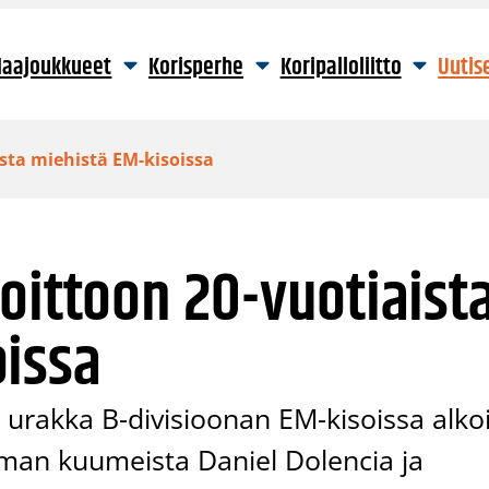
aajoukkueet
Korisperhe
Koripalloliitto
Uutis
sta miehistä EM-kisoissa
oittoon 20-vuotiaist
oissa
urakka B-divisioonan EM-kisoissa alko
 ilman kuumeista Daniel Dolencia ja