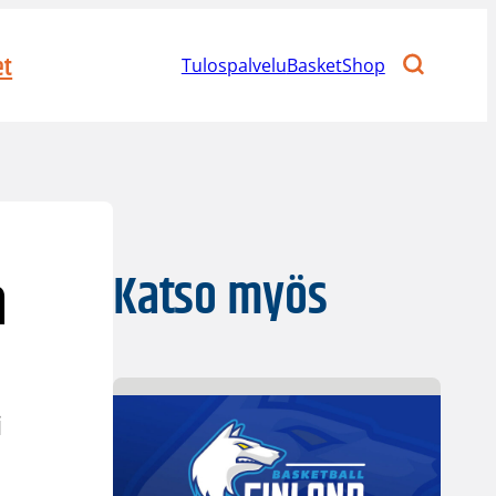
et
Tulospalvelu
BasketShop
a
Katso myös
i