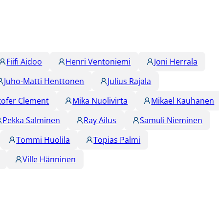
Fiifi Aidoo
Henri Ventoniemi
Joni Herrala
Juho-Matti Henttonen
Julius Rajala
tofer Clement
Mika Nuolivirta
Mikael Kauhanen
Pekka Salminen
Ray Ailus
Samuli Nieminen
Tommi Huolila
Topias Palmi
Ville Hänninen