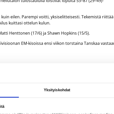
eilutalon tulostaululla loistivat lopulta 53–87 (29–49)-
uin eilen. Parempi voitti, yksiselitteisesti. Tekemistä riittää
ilus kuittasi ottelun kulun.
atti Henttonen (17/6) ja Shawn Hopkins (15/5).
divisioonan EM-kisoissa ensi viikon torstaina Tanskaa vastaa
 23–43, 44–78), 20-vuotiaiden miesten
at, Targoviste (Romania) 12.7.2013
Yksityiskohdat
iistoa, Joonas Lehtoranta 12/2, Tommi Huolila 8/9, Joni
itä
/1, Mika Nuolivirta 2/1, Orlando Taylor 1/3, Kristofer Clemen