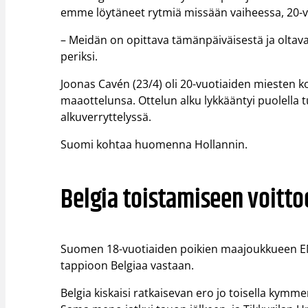
emme löytäneet rytmiä missään vaiheessa, 20-v
– Meidän on opittava tämänpäiväisestä ja oltav
periksi.
Joonas Cavén (23/4) oli 20-vuotiaiden miesten k
maaottelunsa. Ottelun alku lykkääntyi puolella tu
alkuverryttelyssä.
Suomi kohtaa huomenna Hollannin.
Belgia toistamiseen voitto
Suomen 18-vuotiaiden poikien maajoukkueen EM-k
tappioon Belgiaa vastaan.
Belgia kiskaisi ratkaisevan ero jo toisella kymme