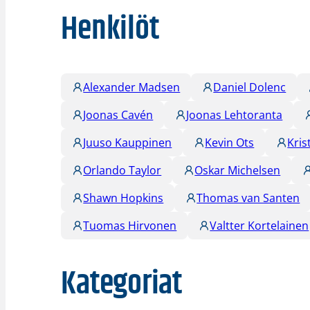
Henkilöt
Alexander Madsen
Daniel Dolenc
Joonas Cavén
Joonas Lehtoranta
Juuso Kauppinen
Kevin Ots
Kris
Orlando Taylor
Oskar Michelsen
Shawn Hopkins
Thomas van Santen
Tuomas Hirvonen
Valtter Kortelainen
Kategoriat