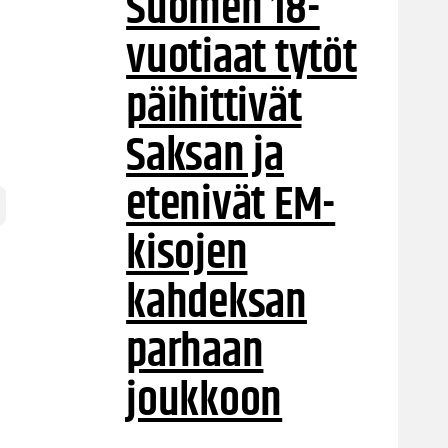
Suomen 18-
vuotiaat tytöt
päihittivät
Saksan ja
etenivät EM-
kisojen
kahdeksan
parhaan
joukkoon