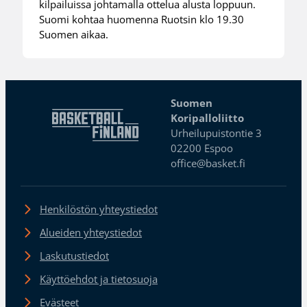
kilpailuissa johtamalla ottelua alusta loppuun.
Suomi kohtaa huomenna Ruotsin klo 19.30
Suomen aikaa.
Suomen
Koripalloliitto
Urheilupuistontie 3
02200 Espoo
office@basket.fi
Henkilöstön yhteystiedot
Alueiden yhteystiedot
Laskutustiedot
Käyttöehdot ja tietosuoja
Evästeet