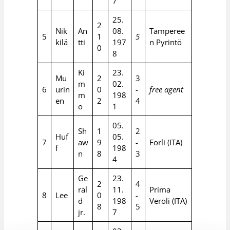
7
25.
2
Nik
An
08.
Tamperee
5
1
5
kilä
tti
197
n Pyrintö
0
8
Ki
23.
Mu
2
3
m
02.
6
urin
0
-
free agent
m
198
en
2
4
o
1
05.
Sh
1
2
Huf
05.
7
aw
9
-
Forli (ITA)
f
198
n
8
3
4
Ge
23.
2
4
ral
11.
Prima
8
Lee
0
-
d
198
Veroli (ITA)
8
5
jr.
7