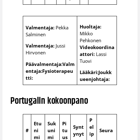
Huoltaja:
Valmentaja:
Pekka
Mikko
Salminen
Pehkonen
Valmentaja:
Jussi
Videokoordina
Hirvonen
attori:
Lassi
Tuovi
Päävalmentaja:
Valm
entaja:
Fysioterapeu
Lääkäri:
Joukk
tti:
ueenjohtaja:
Portugalin kokoonpano
P
Etu
Suk
Pi
Synt
el
#
ni
uni
tu
Seura
ynyt
ip
mi
mi
us