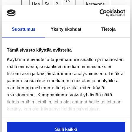
03.
Haa
Sa
2
Keravnos
09.
9
npä
m
0
3
Strovolou
198
ä
uel
3
(CYP)
6
Suostumus
Yksityiskohdat
Tietoja
13.
Tu
2
4
1
Kott
03.
Aget Imola
uk
0
-
0
i
198
(ITA)
ka
5
5
Tämä sivusto käyttää evästeitä
1
Käytämme evästeitä tarjoamamme sisällön ja mainosten
13.
Kop
Pe
1
1
Virtus
räätälöimiseen, sosiaalisen median ominaisuuksien
1
04.
one
tte
9
-
Bologna
tukemiseen ja kävijämäärämme analysoimiseen. Lisäksi
1
198
n
ri
4
2
(ITA)
8
jaamme sosiaalisen median, mainosalan ja analytiikka-
alan kumppaneillemme tietoja siitä, miten käytät
Tu
29.
1
sivustoamme. Kumppanimme voivat yhdistää näitä
1
Iisal
o
07.
Espoon
9
2
tietoja muihin tietoihin, joita olet antanut heille tai joita on
2
o
m
198
Honka
5
kerätty, kun olet käyttänyt heidän palvelujaan.
as
2
09.
Ha
2
4
1
Möt
09.
Salli kaikki
nn
0
-
free agent