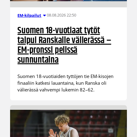
08.08.2026 22:50
EM-kilpailut
Suomen 18-vuotiaat tytöt
taipui Ranskalle välierässä –
EM-pronssi pelissä
sunnuntaina
Suomen 18-vuotiaiden tyttöjen tie EM-kisojen
finaaliin katkesi lauantaina, kun Ranska oli
välierässä vahvempi lukemin 82–62.