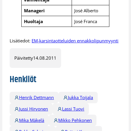
Manageri
José Alberto
Huoltaja
José Franca
Lisätiedot:
EM-karsintaotteluiden ennakkolipunmyynti
Päivitetty
14.08.2011
Henkilöt
Henrik Dettmann
Jukka Toijala
Jussi Hirvonen
Lassi Tuovi
Mika Mäkelä
Mikko Pehkonen