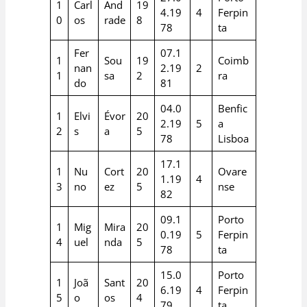
1
Carl
And
19
4.19
4
Ferpin
0
os
rade
8
78
ta
Fer
07.1
1
Sou
19
Coimb
nan
2.19
2
1
sa
2
ra
do
81
04.0
Benfic
1
Elvi
Évor
20
2.19
5
a
2
s
a
5
78
Lisboa
17.1
1
Nu
Cort
20
Ovare
1.19
4
3
no
ez
5
nse
82
09.1
Porto
1
Mig
Mira
20
0.19
5
Ferpin
4
uel
nda
5
78
ta
15.0
Porto
1
Joã
Sant
20
6.19
4
Ferpin
5
o
os
4
79
ta