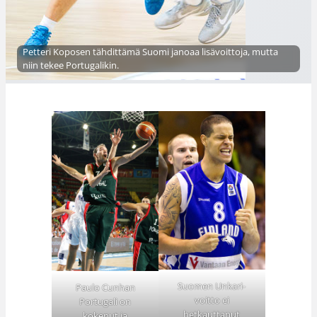
Petteri Koposen tähdittämä Suomi janoaa lisävoittoja, mutta
niin tekee Portugalikin.
Suomen Unkari-
Paulo Cunhan
voitto ei
Portugali on
hetkauttanut
kokenut ja