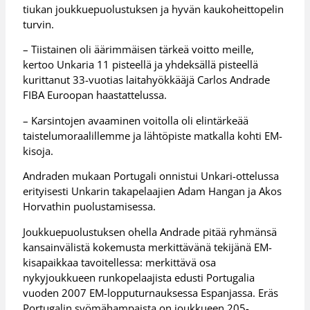
tiukan joukkuepuolustuksen ja hyvän kaukoheittopelin
turvin.
– Tiistainen oli äärimmäisen tärkeä voitto meille,
kertoo Unkaria 11 pisteellä ja yhdeksällä pisteellä
kurittanut 33-vuotias laitahyökkääjä Carlos Andrade
FIBA Euroopan haastattelussa.
– Karsintojen avaaminen voitolla oli elintärkeää
taistelumoraalillemme ja lähtöpiste matkalla kohti EM-
kisoja.
Andraden mukaan Portugali onnistui Unkari-ottelussa
erityisesti Unkarin takapelaajien Adam Hangan ja Akos
Horvathin puolustamisessa.
Joukkuepuolustuksen ohella Andrade pitää ryhmänsä
kansainvälistä kokemusta merkittävänä tekijänä EM-
kisapaikkaa tavoitellessa: merkittävä osa
nykyjoukkueen runkopelaajista edusti Portugalia
vuoden 2007 EM-lopputurnauksessa Espanjassa. Eräs
Portugalin syömähampaista on joukkueen 205-