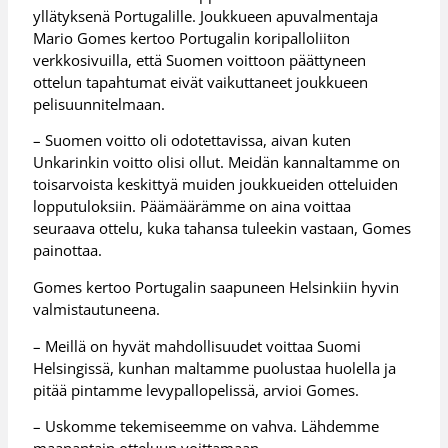
yllätyksenä Portugalille. Joukkueen apuvalmentaja
Mario Gomes kertoo Portugalin koripalloliiton
verkkosivuilla, että Suomen voittoon päättyneen
ottelun tapahtumat eivät vaikuttaneet joukkueen
pelisuunnitelmaan.
– Suomen voitto oli odotettavissa, aivan kuten
Unkarinkin voitto olisi ollut. Meidän kannaltamme on
toisarvoista keskittyä muiden joukkueiden otteluiden
lopputuloksiin. Päämäärämme on aina voittaa
seuraava ottelu, kuka tahansa tuleekin vastaan, Gomes
painottaa.
Gomes kertoo Portugalin saapuneen Helsinkiin hyvin
valmistautuneena.
– Meillä on hyvät mahdollisuudet voittaa Suomi
Helsingissä, kunhan maltamme puolustaa huolella ja
pitää pintamme levypallopelissä, arvioi Gomes.
– Uskomme tekemiseemme on vahva. Lähdemme