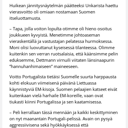
Huikean jännitysnäytelmän päätteeksi Unkarista haettu
vierasvoitto oli omiaan nostamaan Suomen
itseluottamusta.
– Tapa, jolla voiton lopulta otimme oli hieno osoitus
joukkueen kyvyistä. Menetimme johtoaseman
vieraskentällä ja vastustajan pelatessa hurmoksessa.
Moni olisi luovuttanut kyseisessä tilanteessa. Olimme
kuitenkin sen verran ruotsalaisia, että käänsimme pelin
eduksemme, Dettmann virnuili viitaten länsinaapurin
”hannuhanhimaiseen” maineeseen.
Voitto Portugalista tietäisi Suomelle suurta harppausta
kohti elokuun viimeisenä päivänä Liettuassa
käynnistyviä EM-kisoja. Suomen pelaajien katseet eivät
kuitenkaan vielä harhaile EM-koreille, vaan ovat
tiukasti kiinni Portugalissa ja sen kaatamisessa.
– Peli kerrallaan tässä mennään ja kaikki keskittyminen
on nyt maanantain Portugali-pelissä. Avain on pysyä
aggressiivisena sekä hyökkäyksessä että