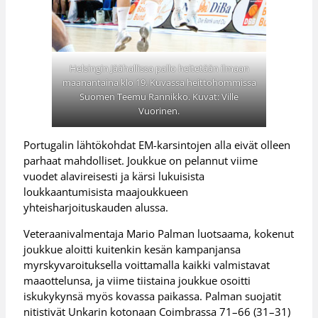
Helsingin Jäähallissa pallo heitetään ilmaan
maanantaina klo 19. Kuvassa heittohommissa
Suomen Teemu Rannikko. Kuvat: Ville
Vuorinen.
Portugalin lähtökohdat EM-karsintojen alla eivät olleen
parhaat mahdolliset. Joukkue on pelannut viime
vuodet alavireisesti ja kärsi lukuisista
loukkaantumisista maajoukkueen
yhteisharjoituskauden alussa.
Veteraanivalmentaja Mario Palman luotsaama, kokenut
joukkue aloitti kuitenkin kesän kampanjansa
myrskyvaroituksella voittamalla kaikki valmistavat
maaottelunsa, ja viime tiistaina joukkue osoitti
iskukykynsä myös kovassa paikassa. Palman suojatit
nitistivät Unkarin kotonaan Coimbrassa 71–66 (31–31)