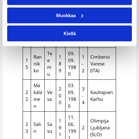
3
tölä
197
o
9
5
6
Muokkaa
18.
Virt
1
1
1
Pe
09.
Joensuun
ane
8
-
Kiellä
4
tri
198
Kataja
n
3
2
0
Te
09.
Ran
1
1
Cimberio
1
e
09.
nik
8
-
Varese
5
m
198
ko
9
2
(ITA)
u
0
Mä
03.
2
3
2
kälä
Ve
09.
Kauhajoen
0
-
2
ine
sa
198
Karhu
0
4
n
6
11.
1
Olimpija
2
Sali
Sa
06.
9
2
Ljubljana
3
n
su
199
1
(SLO)
1