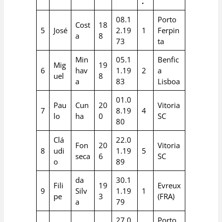
.
08.1
Porto
Cost
18
5
José
2.19
1
Ferpin
a
8
73
ta
Min
05.1
Benfic
Mig
19
6
hav
1.19
2
a
uel
8
a
83
Lisboa
01.0
Pau
Cun
20
Vitoria
7
8.19
4
lo
ha
0
SC
80
Clá
22.0
Fon
20
Vitoria
8
udi
1.19
5
seca
6
SC
o
89
da
30.1
Fili
19
Evreux
9
Silv
1.19
1
pe
3
(FRA)
a
79
27.0
Porto