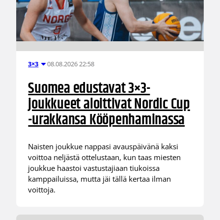
08.08.2026 22:58
3×3
Suomea edustavat 3×3-
joukkueet aloittivat Nordic Cup
-urakkansa Kööpenhaminassa
Naisten joukkue nappasi avauspäivänä kaksi
voittoa neljästä ottelustaan, kun taas miesten
joukkue haastoi vastustajiaan tiukoissa
kamppailuissa, mutta jäi tällä kertaa ilman
voittoja.