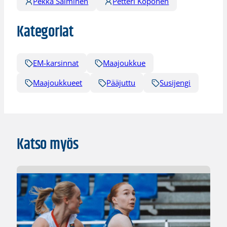
Pekka Salminen
Petteri Koponen
Kategoriat
EM-karsinnat
Maajoukkue
Maajoukkueet
Pääjuttu
Susijengi
Katso myös