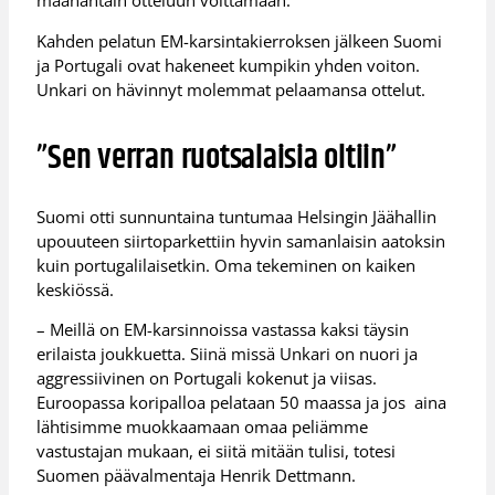
maanantain otteluun voittamaan.
Kahden pelatun EM-karsintakierroksen jälkeen Suomi
ja Portugali ovat hakeneet kumpikin yhden voiton.
Unkari on hävinnyt molemmat pelaamansa ottelut.
”Sen verran ruotsalaisia oltiin”
Suomi otti sunnuntaina tuntumaa Helsingin Jäähallin
upouuteen siirtoparkettiin hyvin samanlaisin aatoksin
kuin portugalilaisetkin. Oma tekeminen on kaiken
keskiössä.
– Meillä on EM-karsinnoissa vastassa kaksi täysin
erilaista joukkuetta. Siinä missä Unkari on nuori ja
aggressiivinen on Portugali kokenut ja viisas.
Euroopassa koripalloa pelataan 50 maassa ja jos aina
lähtisimme muokkaamaan omaa peliämme
vastustajan mukaan, ei siitä mitään tulisi, totesi
Suomen päävalmentaja Henrik Dettmann.