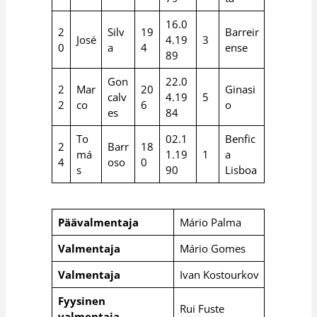
16.0
2
Silv
19
Barreir
José
4.19
3
0
a
4
ense
89
Gon
22.0
2
Mar
20
Ginasi
calv
4.19
5
2
co
6
o
es
84
To
02.1
Benfic
2
Barr
18
má
1.19
1
a
4
oso
0
s
90
Lisboa
Päävalmentaja
Mário Palma
Valmentaja
Mário Gomes
Valmentaja
Ivan Kostourkov
Fyysinen
Rui Fuste
valmentaja