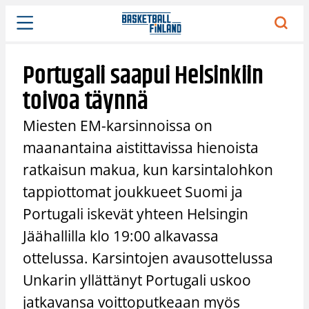
Siirry
sisältöön
Portugali saapui Helsinkiin
toivoa täynnä
Miesten EM-karsinnoissa on
maanantaina aistittavissa hienoista
ratkaisun makua, kun karsintalohkon
tappiottomat joukkueet Suomi ja
Portugali iskevät yhteen Helsingin
Jäähallilla klo 19:00 alkavassa
ottelussa. Karsintojen avausottelussa
Unkarin yllättänyt Portugali uskoo
jatkavansa voittoputkeaan myös