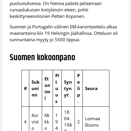
puolustuksessa. On hienoa päästä pelaamaan
runsaslukuisen kotiyleisön eteen, pohti
keskittyneenoloinen Petteri Koponen.
Suomen ja Portugalin välinen EM-karsintaottelu alkaa
maanantaina klo 19 Helsingin Jäähallissa. Otteluun oli
sunnuntaina myyty jo 5500 lippua.
Suomen kokoonpano
Pi
P
Et
Suk
t
Syn
e
un
#
uni
u
tyn
li
Seura
im
mi
u
yt
p
i
s
.
18.
Koi
Mi
1
04.
Loimaa
4
vist
kk
9
2
198
Bisons
o
o
4