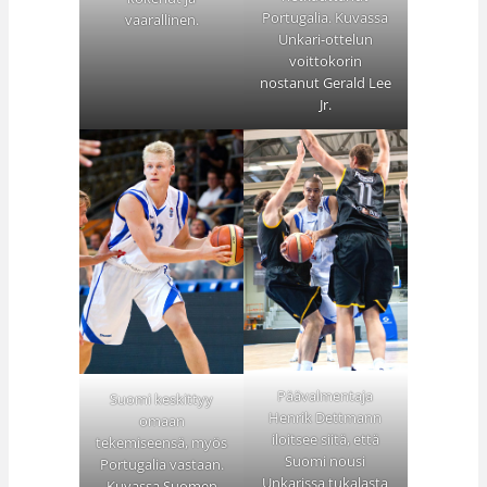
Portugalia. Kuvassa
vaarallinen.
Unkari-ottelun
voittokorin
nostanut Gerald Lee
Jr.
Päävalmentaja
Suomi keskittyy
Henrik Dettmann
omaan
iloitsee siitä, että
tekemiseensä, myös
Suomi nousi
Portugalia vastaan.
Unkarissa tukalasta
Kuvassa Suomen