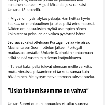
senttinen kapteeni Miguel Miranda, joka rankaisi
Unkaria 18 pisteellä.
– Miguel on hyvin älykäs pelaaja. Hän heittää hyvin
kaukaa, on monipuolinen ja lukee peliä erinomaisesti.
Näiden ominaisuuksien myötä useimpien hänen
kokoistensa pelaajien on vaikea pysäyttää häntä.
Seuraavat kaksi otteluaan Portugali pelaa vieraissa.
Maanantaisen Suomi-ottelun jälkeen Portugali
matkustaa torstaiksi Unkarin Szolnokiin kohtaamaan
selkä seinää vasten taistelevan kotijoukkueen.
– Tulevat kaksi peliä tulevat olemaan meille vaikeita,
mutta vieraissa pelaaminen ei tarkoita samaa kuin
häviäminen. Me pystymme voittamaan tulevat ottelut.
”Usko tekemiseemme on vahva”
Unkari-Suomi-ottelun lopputulos ei tullut suurena