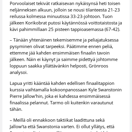
Porvoolaiset tekivät ratkaisevan nykäisynsä heti toisen
neljänneksen alkuun, jolloin se nousi tilanteesta 21-23
reilussa kolmessa minuutissa 33-23-johtoon. Tuon
jälkeen Korikobrat putosi käytännössä voittotaistosta ja
kävi pahimmillaan 25 pisteen tappioasemassa (67-42).
– Tänään yhtenäinen tekemisemme ja peliajatuksessa
pysyminen olivat tarpeeksi. Päätimme ennen peliä,
ettemme jää kahden ensimmäisen finaalin tavoin
jälkeen. Näin ei käynyt ja saimme pidettyä johtomme
loppuun saakka yllättävänkin helposti, Grönroos
analysoi.
Lapua yritti kääntää kahden edellisen finaalitappion
kurssia vaihtamalla kokoonpanossaan Kyle Swanstonin
Pierre Jallow’hin, joka ei kahdessa ensimmäisessä
finaalissa pelannut. Tarmo oli kuitenkin varautunut
tähän.
– Meillä oli ennakkoon taktiikat laadittuna sekä
Jallow’ta että Swanstonia varten. Ei ollut yllätys, että