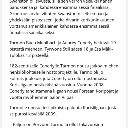
Swanston oli sivussa, sillä sen verran vaisuksi hänen
panoksensa jäi kahdessa ensimmäisessä finaalissa,
Grönroos arvioi viitaten Swanstonin seitsemään ja
yhdeksään pisteeseen, jotka divarin korikuninkuuden
voittanut amerikkalainen kahdessa ensimmäisessä
finaalissa sai aikaiseksi.
Tarmon Baeu Muhlbach ja Aubrey Conerly heittivät 19
pistettä mieheen. Tyrwone Still säesti 18 ja Esa Mäki-
Tulokas 13 pisteellä.
182-senttiselle Conerlylle Tarmon nousu jatkoa miehen
henkilökohtaiselle nostoprojektille. Tarmo oli jo
kolmas joukkue, jota Conerly on ollut nostamassa
Korisliigaan peräkkäisinä vuosina. Vuonna 2008
Conerly tahdittamana liigaan nousi Forssan Koripojat ja
vuotta myöhemmin Salon Vilpas.
Tarmolle nousu tiesi pikaista paluuta Korisliigaan, josta
se putosi keväällä 2009.
– Paljon on Porvoon Tarmolla ollut takavuosina