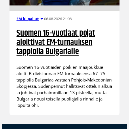
06.08.2026 21:08
EM-kilpailut
Suomen 16-vuotiaat pojat
aloittivat EM-turnauksen
tappiolla Bulgarialle
Suomen 16-vuotiaiden poikien maajoukkue
aloitti B-divisioonan EM-turnauksensa 67–75-
tappiolla Bulgariaa vastaan Pohjois-Makedonian
Skopjessa. Sudenpennut hallitsivat ottelun alkua
ja johtivat parhaimmillaan 13 pisteellä, mutta
Bulgaria nousi toisella puoliajalla rinnalle ja
lopulta ohi.