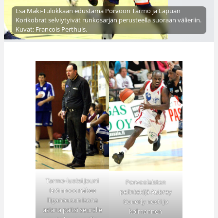
Esa Mäki-Tulokkaan edustama Porvoon Tarmo ja Lapuan
Korikobrat selviytyivät runkosarjan perusteella suoraan välieriin.
Kuvat: Francois Perthuis.
Tarmo-luotsi Jouni
Porvoolaisten
Grönroos näkee
pelintekijä Aubrey
liiganousun isona
Conerly nosti jo
asiana paitsi seuralle
kolmannen