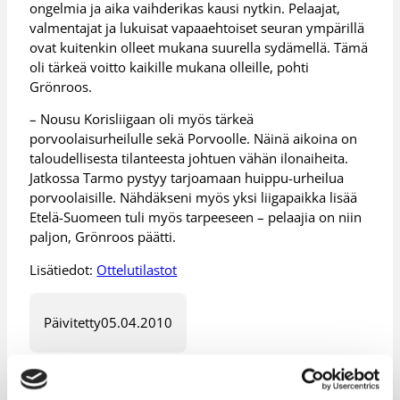
ongelmia ja aika vaihderikas kausi nytkin. Pelaajat,
valmentajat ja lukuisat vapaaehtoiset seuran ympärillä
ovat kuitenkin olleet mukana suurella sydämellä. Tämä
oli tärkeä voitto kaikille mukana olleille, pohti
Grönroos.
– Nousu Korisliigaan oli myös tärkeä
porvoolaisurheilulle sekä Porvoolle. Näinä aikoina on
taloudellisesta tilanteesta johtuen vähän ilonaiheita.
Jatkossa Tarmo pystyy tarjoamaan huippu-urheilua
porvoolaisille. Nähdäkseni myös yksi liigapaikka lisää
Etelä-Suomeen tuli myös tarpeeseen – pelaajia on niin
paljon, Grönroos päätti.
Lisätiedot:
Ottelutilastot
Päivitetty
05.04.2010
Henkilöt