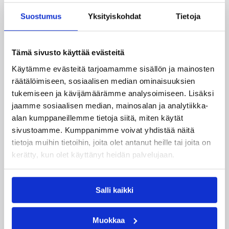
Suostumus
Yksityiskohdat
Tietoja
Aubrey Conerly
Baeu Muhlbach
Esa Mäki-Tulokas
Jouni Grönroos
Tämä sivusto käyttää evästeitä
Pierre Jallow
Tyrwone Still
Käytämme evästeitä tarjoamamme sisällön ja mainosten
räätälöimiseen, sosiaalisen median ominaisuuksien
Kategoriat
tukemiseen ja kävijämäärämme analysoimiseen. Lisäksi
jaamme sosiaalisen median, mainosalan ja analytiikka-
alan kumppaneillemme tietoja siitä, miten käytät
Korisliiga
Miesten I divisioona A
sivustoamme. Kumppanimme voivat yhdistää näitä
tietoja muihin tietoihin, joita olet antanut heille tai joita on
Miesten I divisioona B
Pääjuttu
kerätty, kun olet käyttänyt heidän palvelujaan.
Sarjat
Salli kaikki
Muokkaa