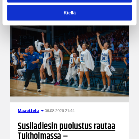
Katso myös
Kiellä
06.08.2026 21:44
Maaottelu
Susiladiesin puolustus rautaa
Tukholmassa –