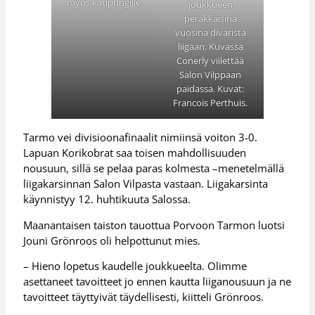
myös kaupungille.
joukkueen
peräkkäisinä
vuosina divarista
liigaan. Kuvassa
Conerly viilettää
Salon Vilppaan
paidassa. Kuvat:
Francois Perthuis.
Tarmo vei divisioonafinaalit nimiinsä voiton 3-0.
Lapuan Korikobrat saa toisen mahdollisuuden
nousuun, sillä se pelaa paras kolmesta –menetelmällä
liigakarsinnan Salon Vilpasta vastaan. Liigakarsinta
käynnistyy 12. huhtikuuta Salossa.
Maanantaisen taiston tauottua Porvoon Tarmon luotsi
Jouni Grönroos oli helpottunut mies.
– Hieno lopetus kaudelle joukkueelta. Olimme
asettaneet tavoitteet jo ennen kautta liiganousuun ja ne
tavoitteet täyttyivät täydellisesti, kiitteli Grönroos.