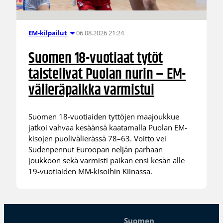
06.08.2026 21:24
EM-kilpailut
Suomen 18-vuotiaat tytöt
taistelivat Puolan nurin – EM-
välieräpaikka varmistui
Suomen 18-vuotiaiden tyttöjen maajoukkue
jatkoi vahvaa kesäänsä kaatamalla Puolan EM-
kisojen puolivälierässä 78–63. Voitto vei
Sudenpennut Euroopan neljän parhaan
joukkoon sekä varmisti paikan ensi kesän alle
19-vuotiaiden MM-kisoihin Kiinassa.
Suomen