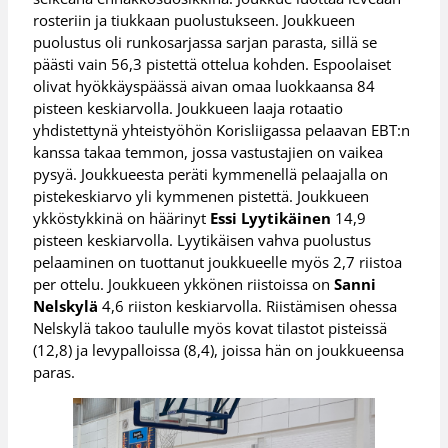
rosteriin ja tiukkaan puolustukseen. Joukkueen
puolustus oli runkosarjassa sarjan parasta, sillä se
päästi vain 56,3 pistettä ottelua kohden. Espoolaiset
olivat hyökkäyspäässä aivan omaa luokkaansa 84
pisteen keskiarvolla. Joukkueen laaja rotaatio
yhdistettynä yhteistyöhön Korisliigassa pelaavan EBT:n
kanssa takaa temmon, jossa vastustajien on vaikea
pysyä. Joukkueesta peräti kymmenellä pelaajalla on
pistekeskiarvo yli kymmenen pistettä. Joukkueen
ykköstykkinä on häärinyt
Essi Lyytikäinen
14,9
pisteen keskiarvolla. Lyytikäisen vahva puolustus
pelaaminen on tuottanut joukkueelle myös 2,7 riistoa
per ottelu. Joukkueen ykkönen riistoissa on
Sanni
Nelskylä
4,6 riiston keskiarvolla. Riistämisen ohessa
Nelskylä takoo taululle myös kovat tilastot pisteissä
(12,8) ja levypalloissa (8,4), joissa hän on joukkueensa
paras.