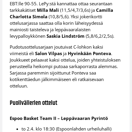
EBT:lle 90-55. LePy:stä kannattaa ottaa seurantaan
tarkkakätiset
Milla Mali
(11,5/4,7/3,6s) ja
Camilla
Charlotta Simola
(10,8/5,6). Yksi jokerikortti
ottelusarjassa saattaa olla korin läheisyydessä
mainiosti taisteleva ja leppävaaralaisten
levypalloykkönen
Saskia Lindström
(5,8/6,2/2,5s).
Pudotusottelusarjaan joutuivat C-lohkon kaksi
viimeistä eli
Salon Vilpas
ja
Hyvinkään Ponteva
.
Joukkueet pelaavat kaksi ottelua, joiden yhteistuloksen
perusteella heikompi putoaa sarkaporrasta alemmas.
Sarjassa paremmin sijoittunut Ponteva saa
kotikenttäedun jälkimmäiseen eli ratkaisevaan
otteluun.
Puolivälierien ottelut
Espoo Basket Team II – Leppävaaran Pyrintö
to 2.4. klo 18:30 (Espoonlahden urheiluhalli)