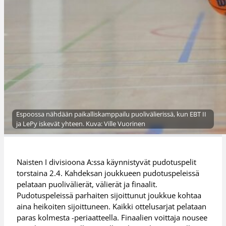
Espoossa nähdään paikalliskamppailu puolivälierissä, kun EBT II
ja LePy iskevät yhteen. Kuva: Ville Vuorinen
Naisten I divisioona A:ssa käynnistyvät pudotuspelit
torstaina 2.4. Kahdeksan joukkueen pudotuspeleissä
pelataan puolivälierät, välierät ja finaalit.
Pudotuspeleissä parhaiten sijoittunut joukkue kohtaa
aina heikoiten sijoittuneen. Kaikki ottelusarjat pelataan
paras kolmesta -periaatteella. Finaalien voittaja nousee