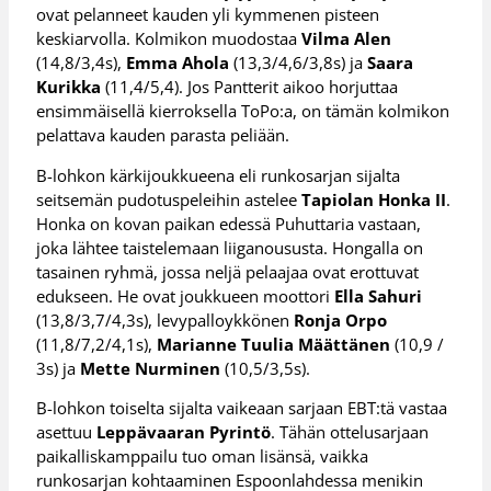
ovat pelanneet kauden yli kymmenen pisteen
keskiarvolla. Kolmikon muodostaa
Vilma Alen
(14,8/3,4s),
Emma Ahola
(13,3/4,6/3,8s) ja
Saara
Kurikka
(11,4/5,4). Jos Pantterit aikoo horjuttaa
ensimmäisellä kierroksella ToPo:a, on tämän kolmikon
pelattava kauden parasta peliään.
B-lohkon kärkijoukkueena eli runkosarjan sijalta
seitsemän pudotuspeleihin astelee
Tapiolan Honka II
.
Honka on kovan paikan edessä Puhuttaria vastaan,
joka lähtee taistelemaan liiganoususta. Hongalla on
tasainen ryhmä, jossa neljä pelaajaa ovat erottuvat
edukseen. He ovat joukkueen moottori
Ella Sahuri
(13,8/3,7/4,3s), levypalloykkönen
Ronja Orpo
(11,8/7,2/4,1s),
Marianne Tuulia Määttänen
(10,9 /
3s) ja
Mette Nurminen
(10,5/3,5s).
B-lohkon toiselta sijalta vaikeaan sarjaan EBT:tä vastaa
asettuu
Leppävaaran Pyrintö
. Tähän ottelusarjaan
paikalliskamppailu tuo oman lisänsä, vaikka
runkosarjan kohtaaminen Espoonlahdessa menikin