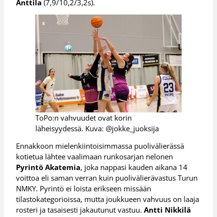
Anttila
(7,9/10,2/3,2s).
ToPo:n vahvuudet ovat korin
läheisyydessä. Kuva: @jokke_juoksija
Ennakkoon mielenkiintoisimmassa puolivälierässä
kotietua lähtee vaalimaan runkosarjan nelonen
Pyrintö Akatemia
, joka nappasi kauden aikana 14
voittoa eli saman verran kuin puolivälierävastus Turun
NMKY. Pyrintö ei loista erikseen missään
tilastokategorioissa, mutta joukkueen vahvuus on laaja
rosteri ja tasaisesti jakautunut vastuu.
Antti Nikkilä