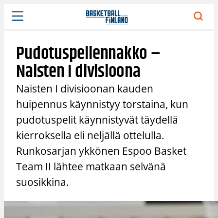
Siirry
sisältöön
Pudotuspeliennakko –
Naisten I divisioona
Naisten I divisioonan kauden
huipennus käynnistyy torstaina, kun
pudotuspelit käynnistyvät täydellä
kierroksella eli neljällä ottelulla.
Runkosarjan ykkönen Espoo Basket
Team II lähtee matkaan selvänä
suosikkina.