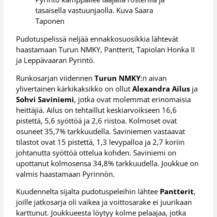
tasaisella vastuunjaolla. Kuva Saara
Taponen
Pudotuspelissä neljää ennakkosuosikkia lähtevät
haastamaan Turun NMKY, Pantterit, Tapiolan Honka II
ja Leppävaaran Pyrintö.
Runkosarjan viidennen
Turun NMKY
:n aivan
ylivertainen kärkikaksikko on ollut
Alexandra Ailus
ja
Sohvi Saviniemi
, jotka ovat molemmat erinomaisia
heittäjiä. Ailus on tehtaillut keskiarvoikseen 16,6
pistettä, 5,6 syöttöä ja 2,6 riistoa. Kolmoset ovat
osuneet 35,7% tarkkuudella. Saviniemen vastaavat
tilastot ovat 15 pistettä, 1,3 levypalloa ja 2,7 koriin
johtanutta syöttöä ottelua kohden. Saviniemi on
upottanut kolmosensa 34,8% tarkkuudella. Joukkue on
valmis haastamaan Pyrinnön.
Kuudennelta sijalta pudotuspeleihin lähtee
Pantterit
,
joille jatkosarja oli vaikea ja voittosarake ei juurikaan
karttunut. Joukkueesta löytyy kolme pelaajaa, jotka