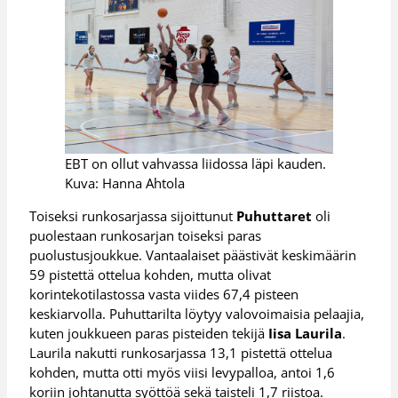
EBT on ollut vahvassa liidossa läpi kauden.
Kuva: Hanna Ahtola
Toiseksi runkosarjassa sijoittunut
Puhuttaret
oli
puolestaan runkosarjan toiseksi paras
puolustusjoukkue. Vantaalaiset päästivät keskimäärin
59 pistettä ottelua kohden, mutta olivat
korintekotilastossa vasta viides 67,4 pisteen
keskiarvolla. Puhuttarilta löytyy valovoimaisia pelaajia,
kuten joukkueen paras pisteiden tekijä
Iisa Laurila
.
Laurila nakutti runkosarjassa 13,1 pistettä ottelua
kohden, mutta otti myös viisi levypalloa, antoi 1,6
koriin johtanutta syöttöä sekä taisteli 1,7 riistoa.