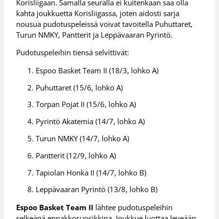
Korisliigaan. Samalla seuralla ei kuitenkaan saa olla
kahta joukkuetta Korisliigassa, joten aidosti sarja
nousua pudotuspeleissä voivat tavoitella Puhuttaret,
Turun NMKY, Pantterit ja Leppävaaran Pyrintö.
Pudotuspeleihin tiensä selvittivät:
Espoo Basket Team II (18/3, lohko A)
Puhuttaret (15/6, lohko A)
Torpan Pojat II (15/6, lohko A)
Pyrintö Akatemia (14/7, lohko A)
Turun NMKY (14/7, lohko A)
Pantterit (12/9, lohko A)
Tapiolan Honka II (14/7, lohko B)
Leppävaaran Pyrintö (13/8, lohko B)
Espoo Basket Team II
lähtee pudotuspeleihin
selkeänä ennakkosuosikkina. Joukkue luottaa leveään