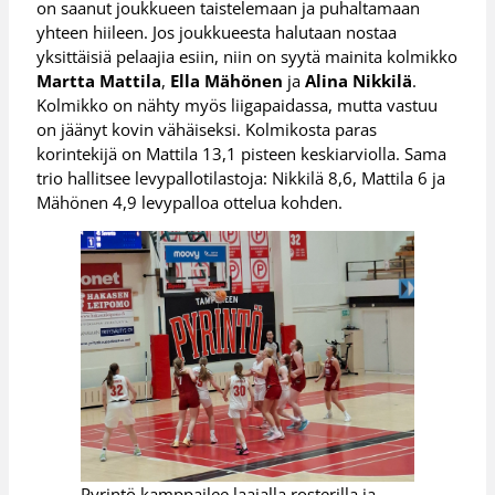
on saanut joukkueen taistelemaan ja puhaltamaan
yhteen hiileen. Jos joukkueesta halutaan nostaa
yksittäisiä pelaajia esiin, niin on syytä mainita kolmikko
Martta Mattila
,
Ella Mähönen
ja
Alina Nikkilä
.
Kolmikko on nähty myös liigapaidassa, mutta vastuu
on jäänyt kovin vähäiseksi. Kolmikosta paras
korintekijä on Mattila 13,1 pisteen keskiarviolla. Sama
trio hallitsee levypallotilastoja: Nikkilä 8,6, Mattila 6 ja
Mähönen 4,9 levypalloa ottelua kohden.
Pyrintö kamppailee laajalla rosterilla ja