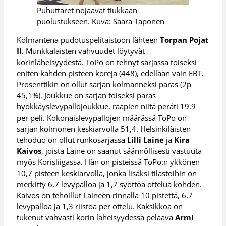
Puhuttaret nojaavat tiukkaan
puolustukseen. Kuva: Saara Taponen
Kolmantena pudotuspelitaistoon lähteen
Torpan Pojat
II
. Munkkalaisten vahvuudet löytyvät
korinläheisyydestä. ToPo on tehnyt sarjassa toiseksi
eniten kahden pisteen koreja (448), edellään vain EBT.
Prosenttikin on ollut sarjan kolmanneksi paras (2p
45,1%). Joukkue on sarjan toiseksi paras
hyökkäyslevypallojoukkue, raapien niitä peräti 19,9
per peli. Kokonaislevypallojen määrässä ToPo on
sarjan kolmonen keskiarvolla 51,4. Helsinkiläisten
tehoduo on ollut runkosarjassa
Lilli Laine
ja
Kira
Kaivos
, joista Laine on saanut säännöllisesti vastuuta
myös Korisliigassa. Hän on pisteissä ToPo:n ykkönen
10,7 pisteen keskiarvolla, jonka lisäksi tilastoihin on
merkitty 6,7 levypalloa ja 1,7 syöttöä ottelua kohden.
Kaivos on tehoillut Laineen rinnalla 10 pistettä, 6,7
levypalloa ja 1,3 riistoa per ottelu. Kaksikkoa on
tukenut vahvasti korin läheisyydessä pelaava
Armi